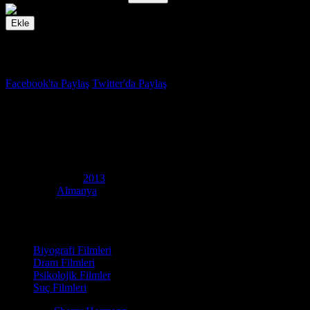
Ekle
İzleme Listesi
Favoriler
Facebook'ta Paylaş
Twitter'da Paylaş
6.5
IMDB Puanı
3096 Gün
(
3096 Tage
)
Yapım Yılı
2013
Ülke
Almanya
Film Süresi
111 dakika
Kategori
Biyografi Filmleri
Dram Filmleri
Psikolojik Filmler
Suç Filmleri