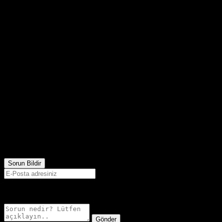
785
Görüntülenme
Sorun Bildir
E-postanız sadece moderatörler tarafından görünür.
Gönder