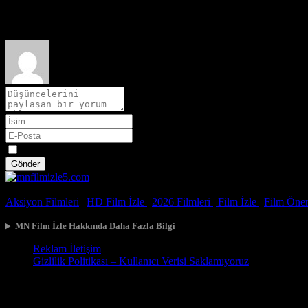
Film hakkındaki düşüncelerinizi paylaşın
Spoiler
Gönder
© 2026, Tüm Hakları Saklıdır.
Aksiyon Filmleri
|
HD Film İzle
|
2026 Filmleri |
Film İzle
|
Film Öneri
MN Film İzle Hakkında Daha Fazla Bilgi
Reklam İletişim
Gizlilik Politikası – Kullanıcı Verisi Saklamıyoruz