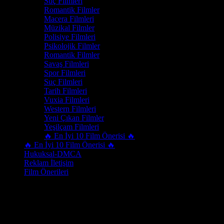
Suç Filmleri
Romantik Filmler
Macera Filmleri
Müzikal Filmler
Polisiye Filmleri
Psikolojik Filmler
Romantik Filmler
Savaş Filmleri
Spor Filmleri
Suç Filmleri
Tarih Filmleri
Vuxia Filmleri
Western Filmleri
Yeni Çıkan Filmler
Yeşilçam Filmleri
🔥 En İyi 10 Film Önerisi 🔥
🔥 En İyi 10 Film Önerisi 🔥
Hukuksal-DMCA
Reklam İletişim
Film Önerileri