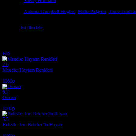
Yönetmen
Sherry Hormann
Senaryo
Ruth Toma, Bernd Eichinger, Natascha Kampusch
Oyuncular
Antonia Campbell-Hughes
,
Millie Pidgeon
,
Thure Lindhar
Ödüller
1 ödül & 2 Adaylık. total
Avusturyalı genç bir kız kaçırılır ve sekiz yıl boyunca esaret altınd
Etiketler:
hd film izle
İlginizi çekebilecek diğer filmler
HD
7.6
Maudie: Hayatın Renkleri
2016
1080p
6.7
Orman
2017
1080p
5.5
Boksör: Jem Belcher’in Hayatı
2022
1080p