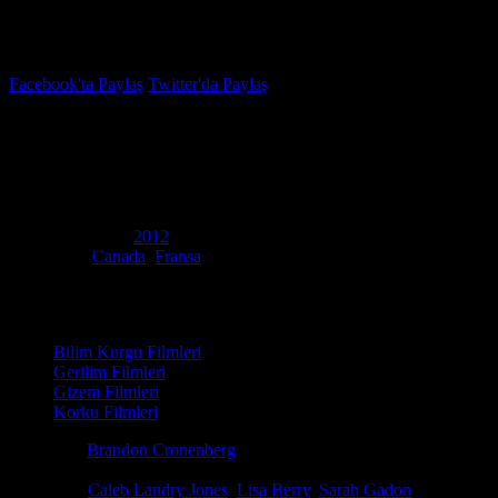
İzleme Listesi
Favoriler
Facebook'ta Paylaş
Twitter'da Paylaş
5.7
IMDB Puanı
Antiviral: Salgın
(
Antiviral
)
Yapım Yılı
2012
Ülke
Canada
,
Fransa
Film Süresi
108 dakika
Kategori
Bilim Kurgu Filmleri
Gerilim Filmleri
Gizem Filmleri
Korku Filmleri
Yönetmen
Brandon Cronenberg
Senaryo
Brandon Cronenberg
Oyuncular
Caleb Landry Jones
,
Lisa Berry
,
Sarah Gadon