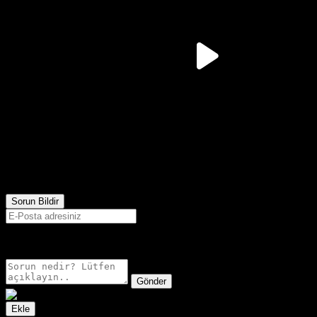
1,164
Görüntülenme
Sorun Bildir
E-postanız sadece moderatörler tarafından görünür.
Gönder
Ekle