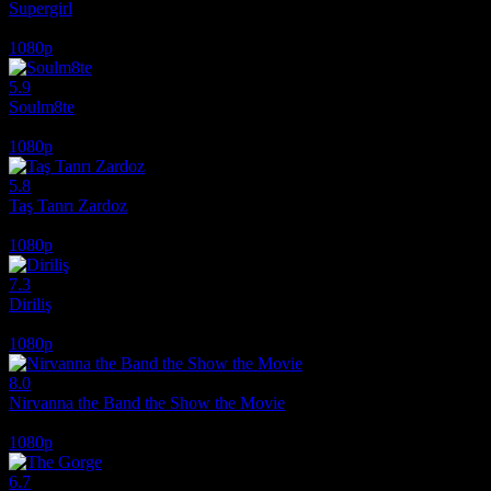
Supergirl
2026
1080p
5.9
Soulm8te
2026
1080p
5.8
Taş Tanrı Zardoz
1974
1080p
7.3
Diriliş
2025
1080p
8.0
Nirvanna the Band the Show the Movie
2025
1080p
6.7