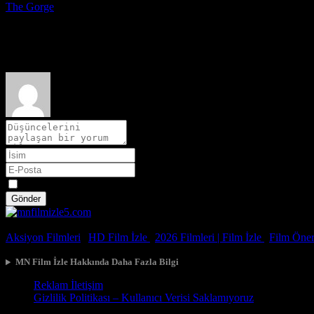
The Gorge
2025
Film hakkındaki düşüncelerinizi paylaşın
Spoiler
Gönder
© 2026, Tüm Hakları Saklıdır.
Aksiyon Filmleri
|
HD Film İzle
|
2026 Filmleri |
Film İzle
|
Film Öneri
MN Film İzle Hakkında Daha Fazla Bilgi
Reklam İletişim
Gizlilik Politikası – Kullanıcı Verisi Saklamıyoruz