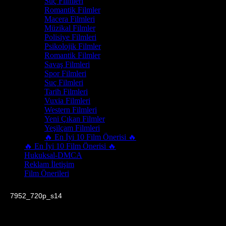
Suç Filmleri
Romantik Filmler
Macera Filmleri
Müzikal Filmler
Polisiye Filmleri
Psikolojik Filmler
Romantik Filmler
Savaş Filmleri
Spor Filmleri
Suç Filmleri
Tarih Filmleri
Vuxia Filmleri
Western Filmleri
Yeni Çıkan Filmler
Yeşilçam Filmleri
🔥 En İyi 10 Film Önerisi 🔥
🔥 En İyi 10 Film Önerisi 🔥
Hukuksal-DMCA
Reklam İletişim
Film Önerileri