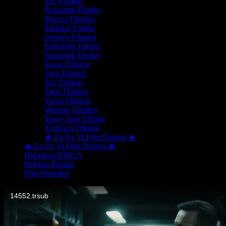
Suç Filmleri
Romantik Filmler
Macera Filmleri
Müzikal Filmler
Polisiye Filmleri
Psikolojik Filmler
Romantik Filmler
Savaş Filmleri
Spor Filmleri
Suç Filmleri
Tarih Filmleri
Vuxia Filmleri
Western Filmleri
Yeni Çıkan Filmler
Yeşilçam Filmleri
🔥 En İyi 10 Film Önerisi 🔥
🔥 En İyi 10 Film Önerisi 🔥
Hukuksal-DMCA
Reklam İletişim
Film Önerileri