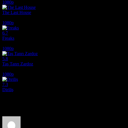
1080p
The Last House
2026
1080p
6.7
Freaks
2018
1080p
5.8
Taş Tanrı Zardoz
1974
1080p
7.3
Diriliş
2025
Film hakkındaki düşüncelerinizi paylaşın