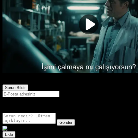
791
Görüntülenme
Sorun Bildir
E-postanız sadece moderatörler tarafından görünür.
Gönder
Ekle