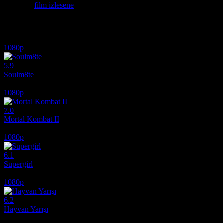
Etiketler:
film izlesene
İlginizi çekebilecek diğer filmler
1080p
5.9
Soulm8te
2026
1080p
7.0
Mortal Kombat II
2026
1080p
6.1
Supergirl
2026
1080p
6.2
Hayvan Yarışı
2026