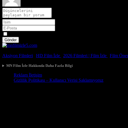
Spoiler
Gönder
© 2026, Tüm Hakları Saklıdır.
Aksiyon Filmleri
|
HD Film İzle
|
2026 Filmleri |
Film İzle
|
Film Öneri
MN Film İzle Hakkında Daha Fazla Bilgi
Reklam İletişim
Gizlilik Politikası – Kullanıcı Verisi Saklamıyoruz