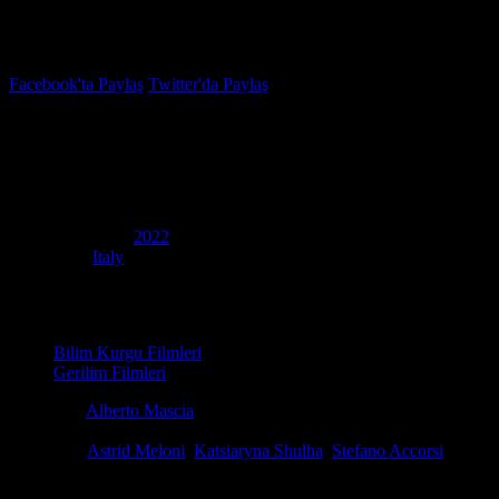
İzleme Listesi
Favoriler
Facebook'ta Paylaş
Twitter'da Paylaş
5.5
IMDB Puanı
Aşırı Uykusuzluk
(
Hypersleep
)
Yapım Yılı
2022
Ülke
Italy
Film Süresi
103 dakika
Kategori
Bilim Kurgu Filmleri
Gerilim Filmleri
Yönetmen
Alberto Mascia
Senaryo
Alberto Mascia, Enrico Saccà
Oyuncular
Astrid Meloni
,
Katsiaryna Shulha
,
Stefano Accorsi
Yakın gelecek. Eski cezaevleri artık birer anı. Mahkumlar cezalarını
kaybettiği bir mahkumla karşı karşıya kalana kadar. HD Film İzle.