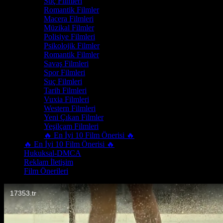
Suç Filmleri
Romantik Filmler
Macera Filmleri
Müzikal Filmler
Polisiye Filmleri
Psikolojik Filmler
Romantik Filmler
Savaş Filmleri
Spor Filmleri
Suç Filmleri
Tarih Filmleri
Vuxia Filmleri
Western Filmleri
Yeni Çıkan Filmler
Yeşilçam Filmleri
🔥 En İyi 10 Film Önerisi 🔥
🔥 En İyi 10 Film Önerisi 🔥
Hukuksal-DMCA
Reklam İletişim
Film Önerileri