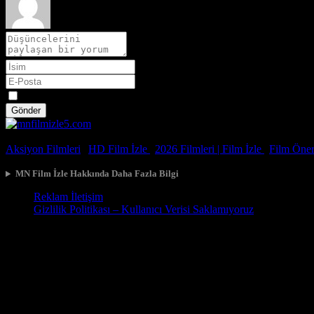
Spoiler
Gönder
© 2026, Tüm Hakları Saklıdır.
Aksiyon Filmleri
|
HD Film İzle
|
2026 Filmleri |
Film İzle
|
Film Öneri
MN Film İzle Hakkında Daha Fazla Bilgi
Reklam İletişim
Gizlilik Politikası – Kullanıcı Verisi Saklamıyoruz