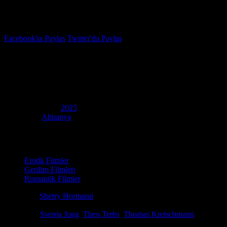
İzleme Listesi
Favoriler
Facebook'ta Paylaş
Twitter'da Paylaş
4.8
IMDB Puanı
Aşk Tuzağı
(
Fall for Me
)
Yapım Yılı
2025
Ülke
Almanya
Film Süresi
103 dakika
Kategori
Erotik Filmler
Gerilim Filmleri
Romantik Filmler
Yönetmen
Sherry Hormann
Senaryo
Stefanie Sycholt
Oyuncular
Svenja Jung
,
Theo Trebs
,
Thomas Kretschmann
Lilli, kız kardeşi Valeria'yı ziyaret eder ve onun Fransız Manu ile niş