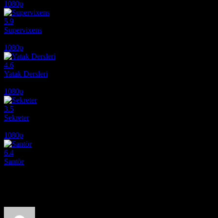
1080p
5.9
Supervixens
1975
1080p
4.6
Yatak Dersleri
2014
1080p
3.5
Sekreter
1985
1080p
6.4
Santör
2006
Film hakkındaki düşüncelerinizi paylaşın