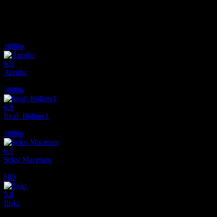
Adadaki olayların ardında karanlık bir sır gizlidir. Erotik filmini izle.
İlginizi çekebilecek diğer filmler
1080p
6.5
Arzular
2026
1080p
6.9
İtiraf: Bölüm 1
2013
1080p
6.1
Seksi Maceram
2012
HD
5.0
İlişki
1988