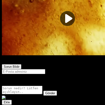
1,470
Görüntülenme
Sorun Bildir
E-postanız sadece moderatörler tarafından görünür.
Gönder
Ekle