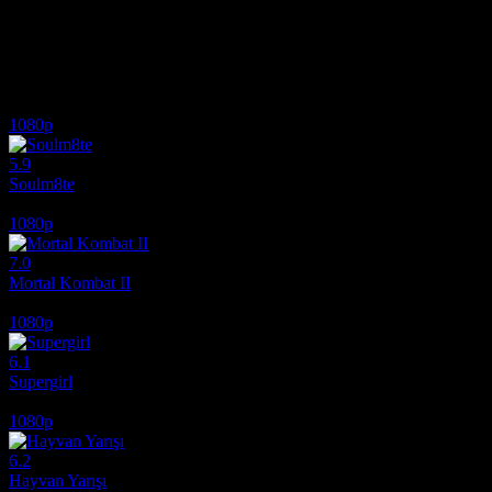
Babasının mirasını geride bırakmaya çalışan münzevi bir nörobilimci, ke
yorum yapmayı unutmayın! Sizlerin görüşleri bizler için önemli. Bili
İlginizi çekebilecek diğer filmler
1080p
5.9
Soulm8te
2026
1080p
7.0
Mortal Kombat II
2026
1080p
6.1
Supergirl
2026
1080p
6.2
Hayvan Yarışı