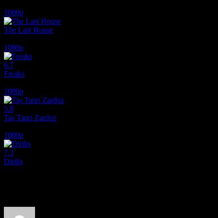
2026
1080p
The Last House
2026
1080p
6.7
Freaks
2018
1080p
5.8
Taş Tanrı Zardoz
1974
1080p
7.3
Diriliş
2025
Film hakkındaki düşüncelerinizi paylaşın