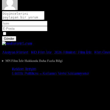
Spoiler
Gönder
© 2026, Tüm Hakları Saklıdır.
Aksiyon Filmleri
|
HD Film İzle
|
2026 Filmleri |
Film İzle
|
Film Öneri
MN Film İzle Hakkında Daha Fazla Bilgi
Reklam İletişim
Gizlilik Politikası – Kullanıcı Verisi Saklamıyoruz