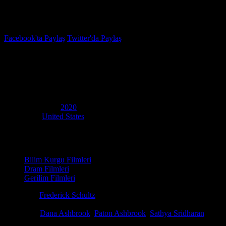
İzleme Listesi
Favoriler
Facebook'ta Paylaş
Twitter'da Paylaş
5.2
IMDB Puanı
Bilincin Sınırları
(
Minor Premise
)
Yapım Yılı
2020
Ülke
United States
Film Süresi
95 dakika
Kategori
Bilim Kurgu Filmleri
Dram Filmleri
Gerilim Filmleri
Yönetmen
Frederick Schultz
Senaryo
Justin Moretto, Frederick Schultz, Thomas Torrey
Oyuncular
Dana Ashbrook
,
Paton Ashbrook
,
Sathya Sridharan
Ödüller
1 ödül & 3 Adaylık. total