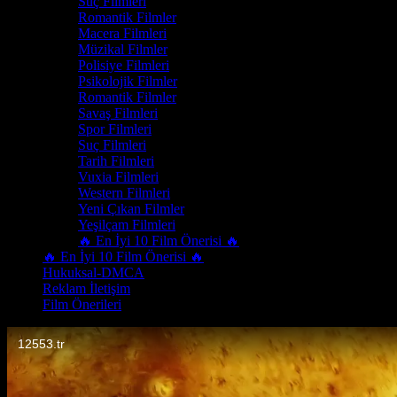
Suç Filmleri
Romantik Filmler
Macera Filmleri
Müzikal Filmler
Polisiye Filmleri
Psikolojik Filmler
Romantik Filmler
Savaş Filmleri
Spor Filmleri
Suç Filmleri
Tarih Filmleri
Vuxia Filmleri
Western Filmleri
Yeni Çıkan Filmler
Yeşilçam Filmleri
🔥 En İyi 10 Film Önerisi 🔥
🔥 En İyi 10 Film Önerisi 🔥
Hukuksal-DMCA
Reklam İletişim
Film Önerileri