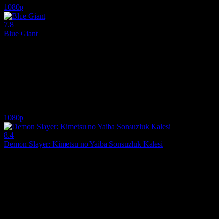
1080p
7.8
Blue Giant
2023
Dünyanın en iyi caz müzisyeni olmayı kafaya koyan genç Dai'ın ilham ve
Yönetmen:
Yuzuru Tachikawa
Oyuncular:
Junya Abe, Yutaka Aoyama, Mika Doi
7.8
1,126
IMDB Puanı
İzlenme
1080p
8.4
Demon Slayer: Kimetsu no Yaiba Sonsuzluk Kalesi
2025
Tanjiro ve İblis Keser Kolordusu'nun Muzan'ı yok etmek için Sonsuzlı
Yönetmen:
Haruo Sotozaki, Hikaru Kondô
Oyuncular:
Zach Aguilar, Saeko Akiho, Yôhei Azakami