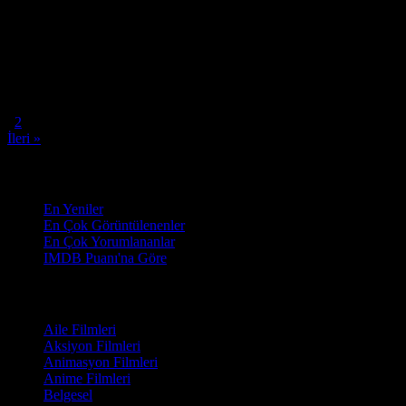
Yönetmen:
Hayao Miyazaki
Oyuncular:
Sumi Shimamoto, Mahito Tsujimura, Hisako Kyôda
8.0
1,153
IMDB Puanı
İzlenme
« Geri
1
2
İleri »
Sırala
En Yeniler
En Çok Görüntülenenler
En Çok Yorumlananlar
IMDB Puanı'na Göre
Türler
Aile Filmleri
Aksiyon Filmleri
Animasyon Filmleri
Anime Filmleri
Belgesel