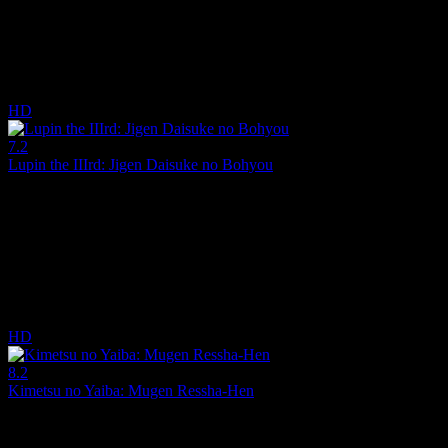
Yönetmen:
Toshiki Hirano
Oyuncular:
Nobunaga Shimazaki, Tatsuhisa Suzuki, Yutaka Aoyama
6.1
1,620
IMDB Puanı
İzlenme
HD
7.2
Lupin the IIIrd: Jigen Daisuke no Bohyou
2014
Lupin ve Jigen, Jigen'i son hedefi olarak işaretleyen bir suikastçıyla k
Yönetmen:
Takeshi Koike
Oyuncular:
Richard Epcar, Akio Hirose, Kiyoshi Kobayashi
7.2
1,268
IMDB Puanı
İzlenme
HD
8.2
Kimetsu no Yaiba: Mugen Ressha-Hen
2020
Ailesi vahşice öldürüldükten ve kız kardeşi bir iblise dönüştükten son