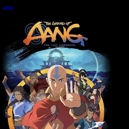
5.8
6,452
1
IMDB Puanı
İzlenme
Yorum
1080p