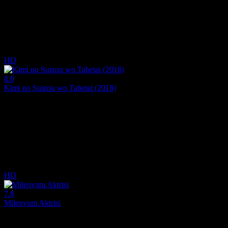
Yönetmen:
Hasshin
Oyuncular:
Jamie Marchi, Cherami Leigh, Stephanie Sheh
5.9
1,266
IMDB Puanı
İzlenme
HD
8.0
Kimi no Suizou wo Tabetai (2018)
2018
Bir lise öğrencisi, sınıf arkadaşlarından biri olan Sakura Yamauchi'nin 
Yönetmen:
Jun'ichi Fujise-Tomoyuki Itamura-Masaharu Tomoda
Oyuncular:
Mahiro Takasugi, Lynn, Yukiyo Fujii
8.0
1,823
IMDB Puanı
İzlenme
HD
7.8
Milenyum Aktrisi
2001