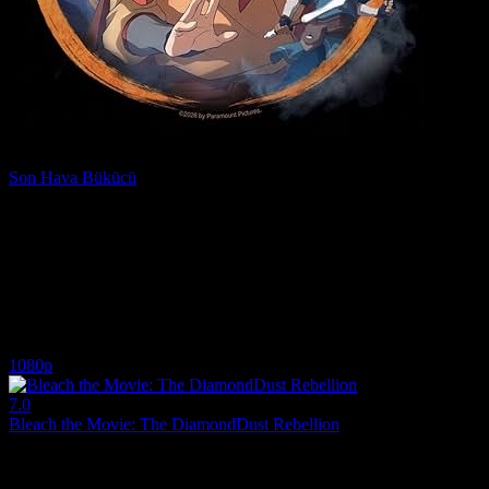
Son Hava Bükücü
2026
Son Hava Bükücü (Original title: The Legend of Aang: The Last Airbe
Yönetmen:
Steve Ahn, William Mata, Lauren Montgomery
Oyuncular:
Eric Nam, Dave Bautista, Jessica Matten
528
1
İzlenme
Yorum
1080p
7.0
Bleach the Movie: The DiamondDust Rebellion
2007
Soul Society’nin değerli hazinesi "Kraliyet Mührü" bir nakliye sırasınd