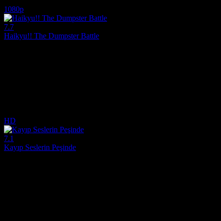
8.4
3,805
IMDB Puanı
İzlenme
1080p
7.7
Haikyu!! The Dumpster Battle
2024
Güçlü rakiplere rağmen Karasuno Lisesi voleybol takımı, Miyagi bölg
Yönetmen:
Susumu Mitsunaka, Jonathan Rigg
Oyuncular:
Ayumu Murase, Kaito Ishikawa, Yûki Kaji
7.7
3,454
IMDB Puanı
İzlenme
HD
7.1
Kayıp Seslerin Peşinde
2011
2011 yapımı Kayıp Seslerin Peşinde (Hoshi o Ou Kodomo): Asuna'nın 
Yönetmen:
Makoto Shinkai
Oyuncular:
Hisako Kanemoto, Miyu Irino, Kazuhiko Inoue