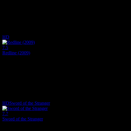
Bir lise öğrencisinin son derece güçlü lanetli bir ruhun kontrolünü ele 
Yönetmen:
Seong-Hu Park
Oyuncular:
Chinatsu Akasaki, Aya Endô, Kana Hanazawa
7.8
1,196
IMDB Puanı
İzlenme
HD
7.5
Redline (2009)
2009
Galaksideki en popüler yarış etkinliği Redline ve burada yarışan çeşitl
Yönetmen:
Takeshi Koike
Oyuncular:
Takuya Kimura, Yû Aoi, Tadanobu Asano
7.5
1,598
IMDB Puanı
İzlenme
HD
Sword of the Stranger
7.7
Sword of the Stranger
2007