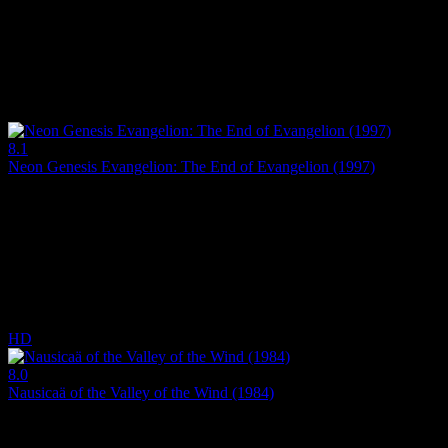
Yabancı bir ülkeden gelen bir kılıç ustası, hırpani bir çocukla köpeği
Yönetmen:
Masahiro Andou
Oyuncular:
Tomoya Nagase, Yuri Chinen, Kôichi Yamadera
7.7
2,654
IMDB Puanı
İzlenme
8.1
Neon Genesis Evangelion: The End of Evangelion (1997)
1977
Gendo, kontrolü altında Üçüncü Çarpma'yı ve Tamamlama'yı tetikleyem
Yönetmen:
Hideaki Anno-Kazuya Tsurumaki
Oyuncular:
Megumi Ogata, Megumi Hayashibara, Yûko Miyamura
8.1
3,183
IMDB Puanı
İzlenme
HD
8.0
Nausicaä of the Valley of the Wind (1984)
1984
Savaşçı ve pasifist Prenses Nausicaä, savaşan iki ulusun kendilerini 