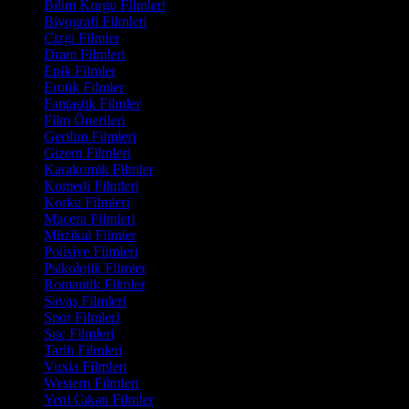
Bilim Kurgu Filmleri
Biyografi Filmleri
Çizgi Filmler
Dram Filmleri
Epik Filmler
Erotik Filmler
Fantastik Filmler
Film Önerileri
Gerilim Filmleri
Gizem Filmleri
Karakomik Filmler
Komedi Filmleri
Korku Filmleri
Macera Filmleri
Müzikal Filmler
Polisiye Filmleri
Psikolojik Filmler
Romantik Filmler
Savaş Filmleri
Spor Filmleri
Suç Filmleri
Tarih Filmleri
Vuxia Filmleri
Western Filmleri
Yeni Çıkan Filmler