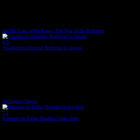
Yönetmen:
Han Ji-won
Oyuncular:
Kim Tae-ri, Hong Kyung
9,058
İzlenme
4K
The Lord of the Rings: The War of the Rohirrim
6.5
Yüzüklerin Efendisi: Rohirrim’in Savaşı
2024
Babasının ölümünün intikamını almak isteyen Rohan'ın zeki ve hain l
Yönetmen:
Kenji Kamiyama
Oyuncular:
Brian Cox, Gaia Wise, Miranda Otto
6.5
2,178
1
IMDB Puanı
İzlenme
Yorum
4K
Demon Slayer
7.1
Kimetsu no Yaiba: Hashira Geiko-Hen
2024
Kılıç Ustası Köyü Arkı'nın on birinci bölümünü ve Hashira Eğitim Ark