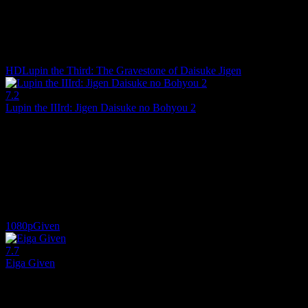
Yönetmen:
Haruo Sotozaki
Oyuncular:
Natsuki Hanae, Kengo Kawanishi, Akari Kitô
7.1
2,004
IMDB Puanı
İzlenme
HD
Lupin the Third: The Gravestone of Daisuke Jigen
7.2
Lupin the IIIrd: Jigen Daisuke no Bohyou 2
2014
Lupin ve Jigen, Jigen'i son hedefi olarak işaretleyen bir suikastçıyla kar
Yönetmen:
Takeshi Koike
Oyuncular:
Richard Epcar, Akio Hirose, Kiyoshi Kobayashi
7.2
1,692
IMDB Puanı
İzlenme
1080p
Given
7.7
Eiga Given
2020
TV Animesi Grup Given'ın gitaristi ve onun liseden sınıf arkadaşı Maf