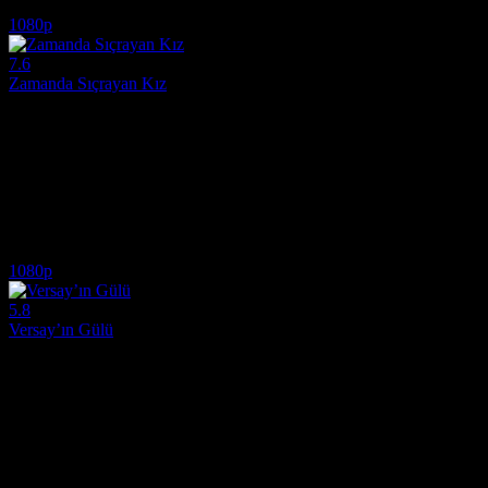
7.1
1,067
IMDB Puanı
İzlenme
1080p
7.6
Zamanda Sıçrayan Kız
2006
2006 yapımı Zamanda Sıçrayan Kız (Toki o Kakeru Shôjo): Zamanda yo
Yönetmen:
Mamoru Hosoda
Oyuncular:
Riisa Naka, Takuya Ishida, Mitsutaka Itakura
7.6
3,712
IMDB Puanı
İzlenme
1080p
5.8
Versay’ın Gülü
2025
Fransız Devrimi sırasında görev yapan kadın askeri komutan Leydi Os
Yönetmen:
Ai Yoshimura
Oyuncular:
Miyuki Sawashiro, Toshiyuki Toyonaga, Himika Akaney