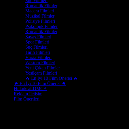
Suç Filmleri
Romantik Filmler
Macera Filmleri
Müzikal Filmler
Polisiye Filmleri
Psikolojik Filmler
Romantik Filmler
Savaş Filmleri
Spor Filmleri
Suç Filmleri
Tarih Filmleri
Vuxia Filmleri
Western Filmleri
Yeni Çıkan Filmler
Yeşilçam Filmleri
🔥 En İyi 10 Film Önerisi 🔥
🔥 En İyi 10 Film Önerisi 🔥
Hukuksal-DMCA
Reklam İletişim
Film Önerileri
Tür:
Anime Filmleri