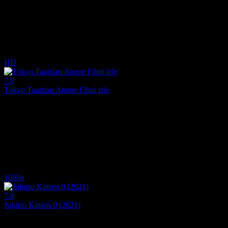
Bir TV muhabiri ve kameramanı eski bir aktrisle tanışır ve onun anıla
Yönetmen:
Satoshi Kon, Kô Matsuo
Oyuncular:
Miyoko Shôji, Shôzô Îzuka, Mami Koyama
7.8
1,241
IMDB Puanı
İzlenme
HD
7.8
Tokyo Tanrıları Anime Filmi izle
2003
Noel arifesinde Tokyo sokaklarında yaşayan üç evsiz, çöplerin arasınd
Yönetmen:
Shôgo Furuya-Satoshi Kon
Oyuncular:
Tôru Emori, Yoshiaki Umegaki, Aya Okamoto
7.8
1,223
IMDB Puanı
İzlenme
1080p
7.8
Jujutsu Kaisen 0 (2021)
2021