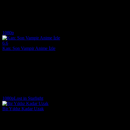
Yönetmen:
Noriyuki Abe
Oyuncular:
Masakazu Morita, Fumiko Orikasa, Hiroki Yasumoto
7.0
592
IMDB Puanı
İzlenme
1080p
6.6
Kan: Son Vampir Anime İzle
2000
Saya, bir sonraki görevi 1960'ların Japonya'sında bir ABD askeri üssünd
Yönetmen:
Hiroyuki Kitakubo
Oyuncular:
Yûki Kudô, Saemi Nakamura, Joe Romersa
6.6
1,611
IMDB Puanı
İzlenme
1080p
Lost in Starlight
Bir Yıldız Kadar Uzak
2025
İyi bir astronot Dünya'dan ayrılıp Mars'a gittiğinde, uçsuz bucaksız uzay