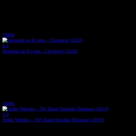
Yönetmen:
Haruo Sotozaki
Oyuncular:
Natsuki Hanae, Akari Kitô, Yoshitsugu Matsuoka
8.2
1,489
IMDB Puanı
İzlenme
1080p
8.4
Shingeki no Kyojin – Chronicle (2020)
2020
Shingeki no Kyojin'in Final sezonu (4.Sezon) yayınlanmadan önce ilk 3
Yönetmen:
Masashi Koizuka-Tetsurô Araki
Oyuncular:
Yûki Kaji, Yui Ishikawa, Marina Inoue
8.4
1,377
IMDB Puanı
İzlenme
1080p
5.9
Strike Witches – 501 Butai Hasshin Shimasu! (2019)
2019
501'inci dağıldıktan sonra Miyafuji günlerini evde, tembellik yaparak 