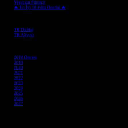
Yeşilçam Filmleri
🔥 En İyi 10 Film Önerisi 🔥
Film Dili
TR Dublaj
TR Altyazı
Yapım Yılı
2018 Öncesi
2019
2020
2021
2022
2023
2024
2025
2026
2027
Efsanevi serilerden en yeni bağımsız yapımlara kadar en geniş anime f
kesintisiz seçeneklerle sunuyoruz. Aksiyon, romantizm veya fantastik 