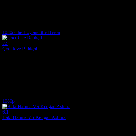
Yönetmen:
Hikaru Yamaguchi
Oyuncular:
Kotaro Asanuma, Shintarô Asanuma, Takuya Eguchi
7.7
3,005
IMDB Puanı
İzlenme
1080p
The Boy and the Heron
7.5
Çocuk ve Balıkçıl
2023
Çocuk ve Balıkçıl, ergenlik döneminde olan bir gencin hikayesini konu
Yönetmen:
Hayao Miyazaki
Oyuncular:
Soma Santoki, Masaki Suda, Kô Shibasaki
7.5
1,727
IMDB Puanı
İzlenme
1080p
6.1
Baki Hanma VS Kengan Ashura
2024
Bu nihai bir hesap görülmesidir.. "Baki Hanma" ve "Kengan Aşura"nın 