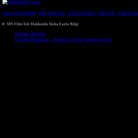
© 2026, Tüm Hakları Saklıdır.
Aksiyon Filmleri
|
HD Film İzle
|
2026 Filmleri |
Film İzle
|
Film Öneri
MN Film İzle Hakkında Daha Fazla Bilgi
Reklam İletişim
Gizlilik Politikası – Kullanıcı Verisi Saklamıyoruz