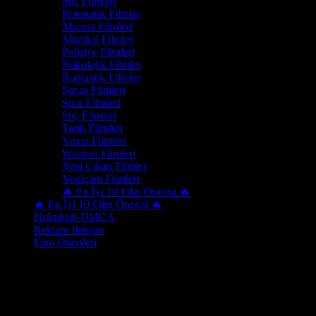
Suç Filmleri
Romantik Filmler
Macera Filmleri
Müzikal Filmler
Polisiye Filmleri
Psikolojik Filmler
Romantik Filmler
Savaş Filmleri
Spor Filmleri
Suç Filmleri
Tarih Filmleri
Vuxia Filmleri
Western Filmleri
Yeni Çıkan Filmler
Yeşilçam Filmleri
🔥 En İyi 10 Film Önerisi 🔥
🔥 En İyi 10 Film Önerisi 🔥
Hukuksal-DMCA
Reklam İletişim
Film Önerileri
Tür:
Epik Filmler