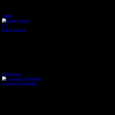
Oyuncular:
Jim Carrey, Ben Schwartz, Keanu Reeves
6.9
8,561
1
IMDB Puanı
İzlenme
Yorum
1080p
8.0
Kadın Kokusu
1992
Kadın Kokusu (Scent of a Woman), kör bir emekli albay olan Frank Slade
Yönetmen:
Martin Brest
Oyuncular:
Al Pacino, Chris O'Donnell, James Rebhorn
8.0
5,260
1
IMDB Puanı
İzlenme
Yorum
4K
Fragman
Avengers: Doomsday
2026
Marvel Sinematik Evreni'nde dengeler alt üst oluyor! Yayınlanan ilk 
Yönetmen:
Anthony Russo, Joe Russo
Oyuncular:
Robert Downey Jr., Pedro Pascal, Chris Hemsworth