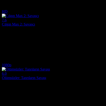
467
İzlenme
HD
7.6
Çılgın Max 2: Savaşçı
1981
Büyük kıyamet sonrası Avustralya'nın çorak bitik topraklarında, alaycı
Yönetmen:
George Miller
Oyuncular:
Mel Gibson, Bruce Spence, Michael Preston
7.6
7,656
IMDB Puanı
İzlenme
1080p
6.0
Ölümsüzler: Tanrıların Savaşı
2011
Theseus, insanlığı yok edebilecek bir silahı ele geçirmek için Yunani
Yönetmen:
Tarsem Singh