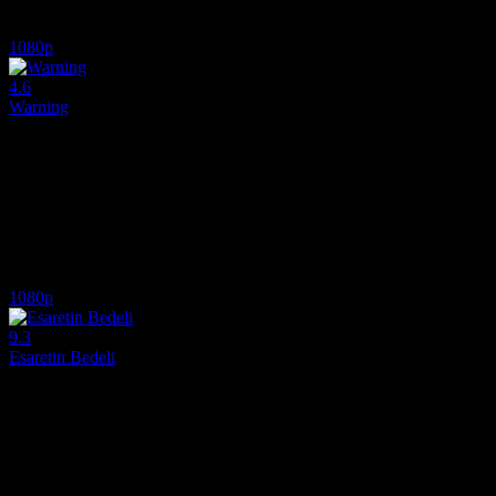
7.5
8,877
6
IMDB Puanı
İzlenme
Yorum
1080p
4.6
Warning
2021
2021 yapımı bu düşündürücü ve karanlık distopik bilimkurgu filminde, 
Yönetmen:
Agata Alexander
Oyuncular:
Thomas Jane, Tomasz Kot, Toni Garrn
4.6
604
IMDB Puanı
İzlenme
1080p
9.3
Esaretin Bedeli
1994
Stephen King imzasıyla 7 dalda Oscar adaylığı olan Shawsank Hapisha
Yönetmen:
Frank Darabont
Oyuncular:
Tim Robbins, Morgan Freeman, Bob Gunton