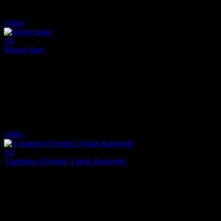
9.3
6,662
IMDB Puanı
İzlenme
1080p
4.0
Mother Mary
2026
Mother Mary (Original title: Mother Mary), 2026 yapımı bu son derec
Yönetmen:
David Lowery
Oyuncular:
Anne Hathaway, Michaela Coel, Hunter Schafer
4.0
474
IMDB Puanı
İzlenme
1080p
8.9
Yüzüklerin Efendisi: Yüzük Kardeşliği
2001
Shire'lı oldukça uysal olan bir Hobbit ve 8 arkadaşı, çok güçlü Tek
Yönetmen:
Peter Jackson
Oyuncular:
Elijah Wood, Ian McKellen, Orlando Bloom