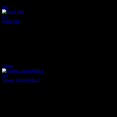
6.7
1,438
IMDB Puanı
İzlenme
HD
8.3
Yaralı Yüz
1983
Full HD Film izle, kesintisiz film izle.1980'lerde, suçlu düşünceye sa
Yönetmen:
Brian De Palma
Oyuncular:
Al Pacino, Michelle Pfeiffer, Steven Bauer
8.3
19,087
8
IMDB Puanı
İzlenme
Yorum
1080p
5.9
Venom: Zehirli Öfke 2
2021
2021 yapımı Venom: Zehirli Öfke 2: Eddie Brock ve simbiyot Venom'un
Yönetmen:
Andy Serkis
Oyuncular:
Tom Hardy, Woody Harrelson, Michelle Williams