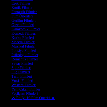
Epik Filmler
Erotik Filmler
Fantastik Filmler
Film Önerileri
Gerilim Filmleri
Gizem Filmleri
Karakomik Filmler
Komedi Filmleri
Korku Filmleri
Macera Filmleri
Müzikal Filmler
Polisiye Filmleri
Psikolojik Filmler
Romantik Filmler
Savaş Filmleri
Spor Filmleri
Suç Filmleri
Tarih Filmleri
Vuxia Filmleri
Western Filmleri
Yeni Çıkan Filmler
Yeşilçam Filmleri
🔥 En İyi 10 Film Önerisi 🔥