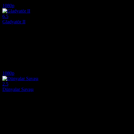
6.7
3,658
IMDB Puanı
İzlenme
1080p
6.5
Gladyatör II
2024
Gladyatör II, Ridley Scott'ın yirmi dört yıl sonra Roma arenalarına 
Yönetmen:
Ridley Scott
Oyuncular:
Paul Mescal, Denzel Washington, Pedro Pascal
6.5
23,063
10
IMDB Puanı
İzlenme
Yorum
1080p
2.5
Dünyalar Savaşı
2025
Uzaylı istilasıyla başlayan küresel kaosta, ailesini korumak ve hayatt
Yönetmen:
Rich Lee
Oyuncular:
Ice Cube, Eva Longoria, Iman Benson