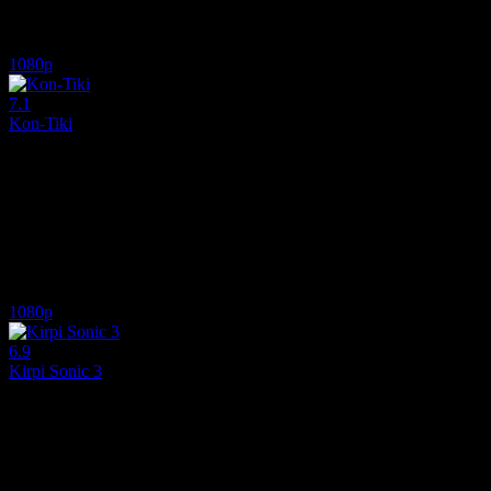
Oyuncular:
Jessie Buckley, Paul Mescal, Zac Wishart
8.1
1,247
IMDB Puanı
İzlenme
1080p
7.1
Kon-Tiki
2012
Norveçli kaşif Thor Heyerdahl'ın 1947 yılında gerçekleştirdiği inanıl
Yönetmen:
Joachim Rønning, Espen Sandberg
Oyuncular:
Pål Sverre Hagen, Anders Baasmo, Gustaf Skarsgård
7.1
582
IMDB Puanı
İzlenme
1080p
6.9
Kirpi Sonic 3
2024
Sonic, Knuckles ve Tails, daha önce karşılaştıkları hiçbir şeye benz
Yönetmen:
Jeff Fowler