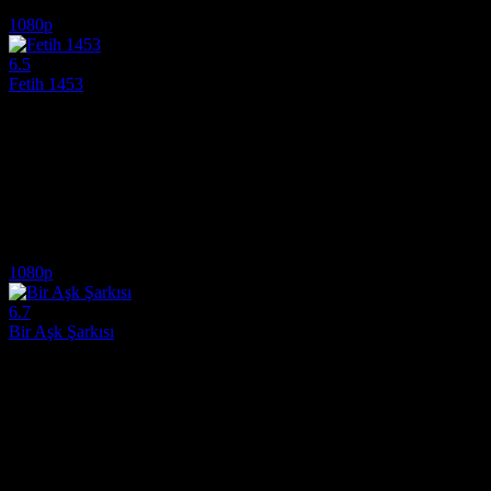
2.5
3,400
1
IMDB Puanı
İzlenme
Yorum
1080p
6.5
Fetih 1453
2012
Fetih 1453 (2012) full HD izle - Sultan II. Mehmed'in İstanbul'u fethe
Yönetmen:
Faruk Aksoy
Oyuncular:
Devrim Evin, Ibrahim Celikkol, Dilek Serbest
6.5
1,535
IMDB Puanı
İzlenme
1080p
6.7
Bir Aşk Şarkısı
2022
Batı'nın kırsalındaki bir kamp alanında bir kadın, geçmişinden gelen es
Yönetmen:
Max Walker-Silverman
Oyuncular:
Dale Dickey, Wes Studi, Michelle Wilson