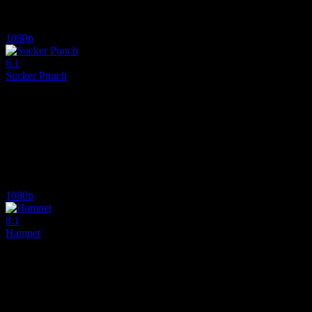
Oyuncular:
Margot Robbie, Jacob Elordi, Hong Chau
6.2
838
IMDB Puanı
İzlenme
1080p
6.1
Sucker Punch
2011
Tacizci üvey babası tarafından bakımevine kapatılan genç kız, başa çıkm
Yönetmen:
Zack Snyder
Oyuncular:
Emily Browning, Vanessa Hudgens, Abbie Cornish
6.1
1,377
IMDB Puanı
İzlenme
1080p
8.1
Hamnet
2025
Tarihin en büyük yazarlarından William Shakespeare’in gölgesinde kalmı
Yönetmen:
Chloé Zhao