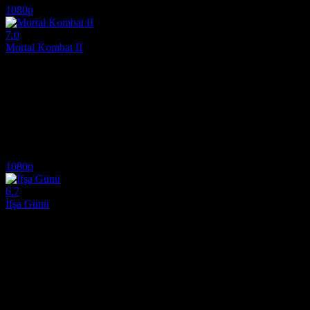
1080p
7.0
Mortal Kombat II
2026
Cole Young ve hayatta kalan Earthrealm (Dünya) savaşçıları, Shang Ts
Yönetmen:
Simon McQuoid
Oyuncular:
Karl Urban, Ludi Lin, Jessica McNamee
7.0
15,651
1
IMDB Puanı
İzlenme
Yorum
1080p
6.7
İfşa Günü
2026
Steven Spielberg’in yönettiği yapım, insanlıktan onlarca yıldır gizlene
Yönetmen:
Steven Spielberg
Oyuncular:
Emily Blunt, Josh O&apos;Connor, Colin Firth