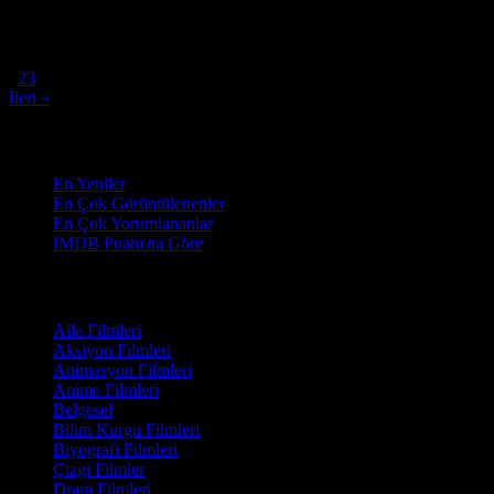
Oyuncular:
Henry Cavill, Mickey Rourke, John Hurt
6.0
1,877
IMDB Puanı
İzlenme
« Geri
1
2
3
İleri »
Sırala
En Yeniler
En Çok Görüntülenenler
En Çok Yorumlananlar
IMDB Puanı'na Göre
Türler
Aile Filmleri
Aksiyon Filmleri
Animasyon Filmleri
Anime Filmleri
Belgesel
Bilim Kurgu Filmleri
Biyografi Filmleri
Çizgi Filmler
Dram Filmleri