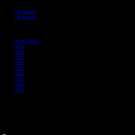
Film Dili
TR Dublaj
TR Altyazı
Yapım Yılı
2018 Öncesi
2019
2020
2021
2022
2023
2024
2025
2026
2027
Sinema tarihinin en büyük savaşlarına, kahramanlık destanlarına ve un
yapımları ve sizi alıp başka devirlere götürecek efsanevi hikayeleri 
keşfedebilirsiniz.
Sadece epik türde değil, her zevke uygun geniş arşivimize ulaşmak i
başlatabilirsiniz. mnfilmizle5.com ile sinemanın devasa dünyasına adı