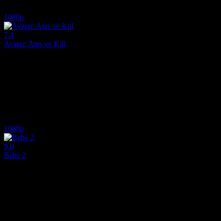
7.9
3,677
2
IMDB Puanı
İzlenme
Yorum
1080p
7.4
Avatar: Ateş ve Kül
2025
Hikaye, Su, Toprak, Ateş ve Hava bükücülerinin bir arada yaşadığı bi
Yönetmen:
James Cameron
Oyuncular:
Sam Worthington, Zoe Saldaña, Sigourney Weaver
7.4
1,634
4
IMDB Puanı
İzlenme
Yorum
1080p
9.0
Baba 2
1974
Vito Corleone'nin 1920'li yıllarda New York'ta geçen ilk yılları ve kari
Yönetmen:
Francis Ford Coppola
Oyuncular:
Al Pacino, Robert De Niro, Robert Duvall