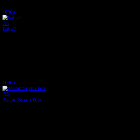
9.0
8,231
2
IMDB Puanı
İzlenme
Yorum
1080p
7.5
Baba 3
1990
Artık 60'lı yaşlarında olan Michael Corleone'nin, ailesini suçtan kurt
Yönetmen:
Francis Ford Coppola
Oyuncular:
Al Pacino, Diane Keaton, Andy Garcia
7.5
3,763
IMDB Puanı
İzlenme
1080p
7.5
Avatar: Suyun Yolu
2022
Jake Sully, güneş dışı ay Pandora'da kurduğu yeni ailesiyle birlikte yaş
Yönetmen:
James Cameron
Oyuncular:
Sam Worthington, Zoe Saldaña, Sigourney Weaver