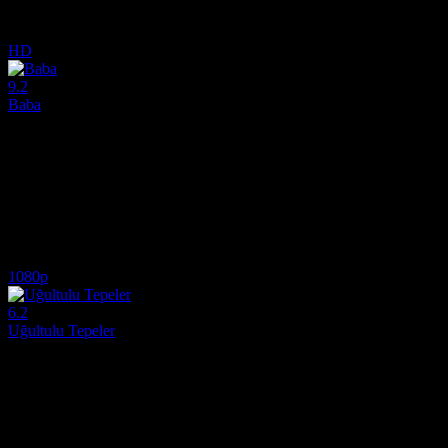
8.9
7,247
2
IMDB Puanı
İzlenme
Yorum
HD
9.2
Baba
1972
Oldukça organize bir suç imparatorluk anının yaşlanan patriği, gizli 
Yönetmen:
Francis Ford Coppola
Oyuncular:
Marlon Brando, Al Pacino, James Caan
9.2
15,291
4
IMDB Puanı
İzlenme
Yorum
1080p
6.2
Uğultulu Tepeler
2026
2026 yılının en çok beklenen dönem dramalarından biri olan ve Emeral
Yönetmen:
Emerald Fennell