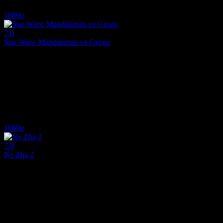
5.9
1,599
IMDB Puanı
İzlenme
1080p
7.0
Star Wars: Mandalorian ve Grogu
2026
Bir zamanlar yalnız bir ödül avcısı olan Mandalorian Din Djarin ve çır
Yönetmen:
Jon Favreau
Oyuncular:
Pedro Pascal, Martin Scorsese, Sigourney Weaver
7.0
1,847
IMDB Puanı
İzlenme
1080p
7.9
Ne Zha 2
2025
Büyük bir felaketin ardından Nezha ve Aobing'in ruhları kurtulur, anca
Yönetmen:
Yu Yang
Oyuncular:
Yanting Lü, Joseph, Mo Han