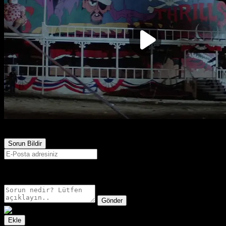
790
Görüntülenme
Sorun Bildir
E-postanız sadece moderatörler tarafından görünür.
Gönder
Ekle