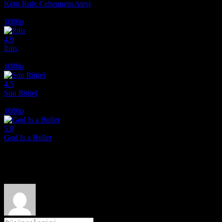
Kötü Ruh: Cehennem Ateşi
2026
1080p
4.9
İblis
2010
1080p
4.5
Son Ritüel
2025
1080p
5.8
God Is a Bullet
2023
Film hakkındaki düşüncelerinizi paylaşın