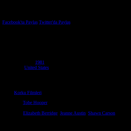
İzleme Listesi
Favoriler
Facebook'ta Paylaş
Twitter'da Paylaş
5.9
IMDB Puanı
Eğlence Evi
(
The Funhouse
)
Yapım Yılı
1981
Ülke
United States
Film Süresi
96 dakika
Kategori
Korku Filmleri
Yönetmen
Tobe Hooper
Senaryo
Lawrence J. Block
Oyuncular
Elizabeth Berridge
,
Jeanne Austin
,
Shawn Carson
Genç Amy Harper, erkek arkadaşı Buzz Dawson ve arkadaşları Richie At
falcının öldürülmesine tanık olurlar ve çıkışların kilitli olduğunu fark 