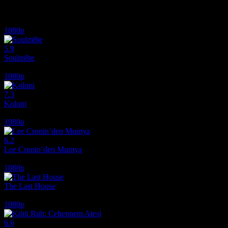
İlginizi çekebilecek diğer filmler
1080p
5.9
Soulm8te
2026
1080p
7.3
Koloni
2026
1080p
6.2
Lee Cronin’den Mumya
2026
1080p
The Last House
2026
1080p
6.6