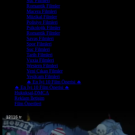
Suç Filmleri
Romantik Filmler
Macera Filmleri
Müzikal Filmler
Polisiye Filmleri
Psikolojik Filmler
Romantik Filmler
Savaş Filmleri
Spor Filmleri
Suç Filmleri
Tarih Filmleri
Vuxia Filmleri
Western Filmleri
Yeni Çıkan Filmler
Yeşilçam Filmleri
🔥 En İyi 10 Film Önerisi 🔥
🔥 En İyi 10 Film Önerisi 🔥
Hukuksal-DMCA
Reklam İletişim
Film Önerileri