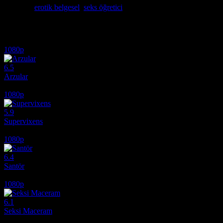
Etiketler:
erotik belgesel
,
seks öğretici
İlginizi çekebilecek diğer filmler
1080p
6.5
Arzular
2026
1080p
5.9
Supervixens
1975
1080p
6.4
Santör
2006
1080p
6.1
Seksi Maceram
2012