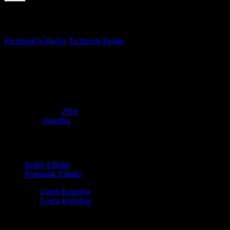
İzleme Listesi
Favoriler
Facebook'ta Paylaş
Twitter'da Paylaş
4.1
IMDB Puanı
En İyi Seks: Çiftler İçin Yatak Odasında Y
(
Videos for Lovers: Behind the Bedroom Door
)
Yapım Yılı
2010
Ülke
Amerika
Film Süresi
158 dakika
Kategori
Erotik Filmler
Romantik Filmler
Yönetmen
Loren Kapelow
Oyuncular
Loren Kapelow
Evli Çiftler ve Aşıklar İçin Daha İyi Profesyonel Seks Videosu Yaratıc
yönetmen koltuğundan Loren Kapelow Oturuyor. Çok harika şekil de yeti
filmi izlemek için keyifli seyirler dileriz.