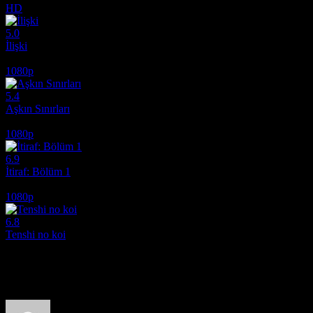
HD
5.0
İlişki
1988
1080p
5.4
Aşkın Sınırları
2022
1080p
6.9
İtiraf: Bölüm 1
2013
1080p
6.8
Tenshi no koi
2009
Film hakkındaki düşüncelerinizi paylaşın