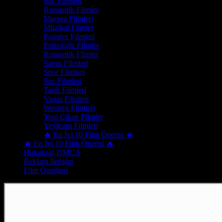
Suç Filmleri
Romantik Filmler
Macera Filmleri
Müzikal Filmler
Polisiye Filmleri
Psikolojik Filmler
Romantik Filmler
Savaş Filmleri
Spor Filmleri
Suç Filmleri
Tarih Filmleri
Vuxia Filmleri
Western Filmleri
Yeni Çıkan Filmler
Yeşilçam Filmleri
🔥 En İyi 10 Film Önerisi 🔥
🔥 En İyi 10 Film Önerisi 🔥
Hukuksal-DMCA
Reklam İletişim
Film Önerileri