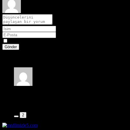
Spoiler
Gönder
1 yorum
Okan
10 ay önce
Full Seks içerikli bir belgesel filmi resmen seks yapıyorlar azdırı
2