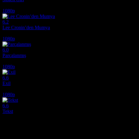
2025
1080p
6.2
Lee Cronin’den Mumya
2026
1080p
6.0
Parçalanmış
2024
1080p
6.6
Exil
2020
1080p
6.6
Tekst
2019
Film hakkındaki düşüncelerinizi paylaşın