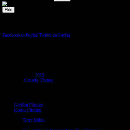
Ekle
İzleme Listesi
Favoriler
Facebook'ta Paylaş
Twitter'da Paylaş
5.1
IMDB Puanı
Even Lambs Have Teeth
(
Even Lambs Have Teeth
)
Yapım Yılı
2015
Ülke
Canada
,
Fransa
Film Süresi
79 dakika
Kategori
Gerilim Filmleri
Korku Filmleri
Yönetmen
Terry Miles
Senaryo
Terry Miles