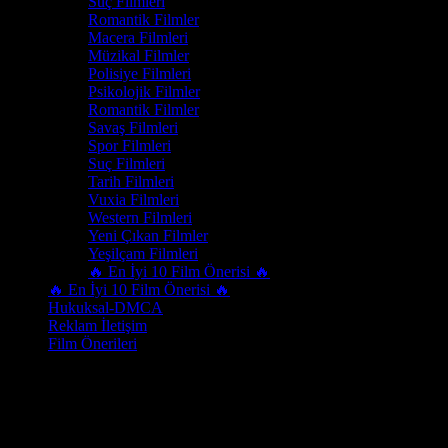
Suç Filmleri
Romantik Filmler
Macera Filmleri
Müzikal Filmler
Polisiye Filmleri
Psikolojik Filmler
Romantik Filmler
Savaş Filmleri
Spor Filmleri
Suç Filmleri
Tarih Filmleri
Vuxia Filmleri
Western Filmleri
Yeni Çıkan Filmler
Yeşilçam Filmleri
🔥 En İyi 10 Film Önerisi 🔥
🔥 En İyi 10 Film Önerisi 🔥
Hukuksal-DMCA
Reklam İletişim
Film Önerileri