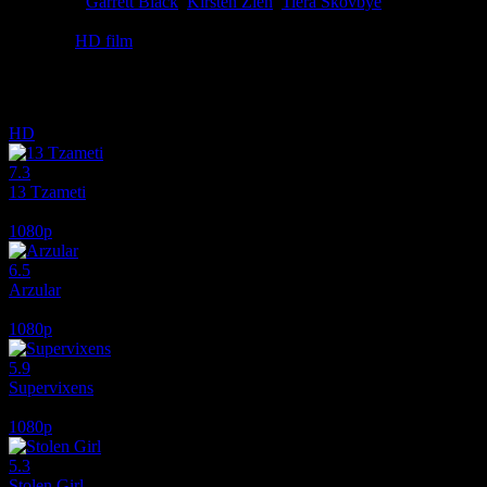
Oyuncular
Garrett Black
,
Kirsten Zien
,
Tiera Skovbye
Küçük bir kasabada bir grup psikopat tarafından terörize edilen iki ge
Etiketler:
HD film
İlginizi çekebilecek diğer filmler
HD
7.3
13 Tzameti
2005
1080p
6.5
Arzular
2026
1080p
5.9
Supervixens
1975
1080p
5.3
Stolen Girl