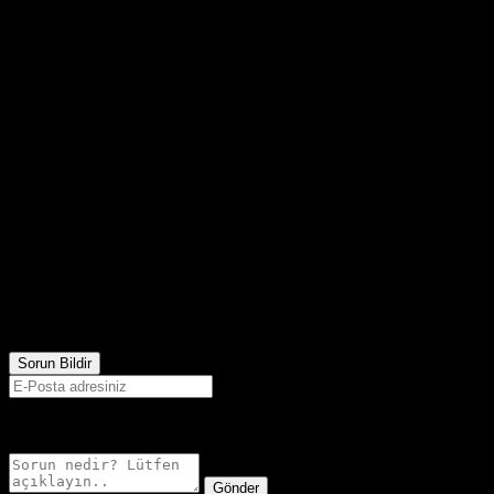
945
Görüntülenme
Sorun Bildir
E-postanız sadece moderatörler tarafından görünür.
Gönder