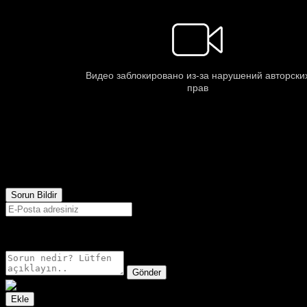
1,022
Görüntülenme
Sorun Bildir
E-postanız sadece moderatörler tarafından görünür.
Gönder
Ekle