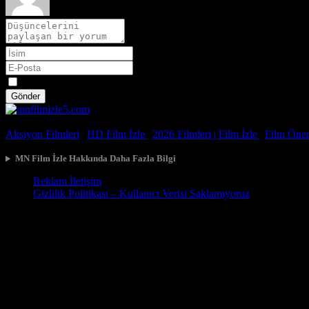
Spoiler
Gönder
© 2026, Tüm Hakları Saklıdır.
Aksiyon Filmleri
|
HD Film İzle
|
2026 Filmleri |
Film İzle
|
Film Öneri
MN Film İzle Hakkında Daha Fazla Bilgi
Reklam İletişim
Gizlilik Politikası – Kullanıcı Verisi Saklamıyoruz