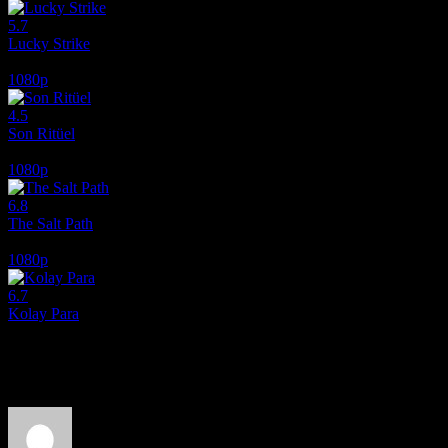
5.7
Lucky Strike
2026
1080p
4.5
Son Ritüel
2025
1080p
6.8
The Salt Path
2024
1080p
6.7
Kolay Para
2010
Film hakkındaki düşüncelerinizi paylaşın