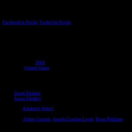
İzleme Listesi
Favoriler
Facebook'ta Paylaş
Twitter'da Paylaş
6.4
IMDB Puanı
Görev Uğruna
(
Stop-Loss
)
Yapım Yılı
2008
Ülke
United States
Film Süresi
112 dakika
Kategori
Dram Filmleri
Savaş Filmleri
Yönetmen
Kimberly Peirce
Senaryo
Mark Richard, Kimberly Peirce
Oyuncular
Abbie Cornish
,
Joseph Gordon-Levitt
,
Ryan Phillippe
Ödüller
2 ödül & 5 Adaylık. total
Irak'taki görevini tamamlayan deneyimli bir asker, ordunun keyfi karar