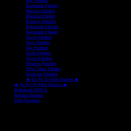
Suç Filmleri
Romantik Filmler
Macera Filmleri
Müzikal Filmler
Polisiye Filmleri
Psikolojik Filmler
Romantik Filmler
Savaş Filmleri
Spor Filmleri
Suç Filmleri
Tarih Filmleri
Vuxia Filmleri
Western Filmleri
Yeni Çıkan Filmler
Yeşilçam Filmleri
🔥 En İyi 10 Film Önerisi 🔥
🔥 En İyi 10 Film Önerisi 🔥
Hukuksal-DMCA
Reklam İletişim
Film Önerileri