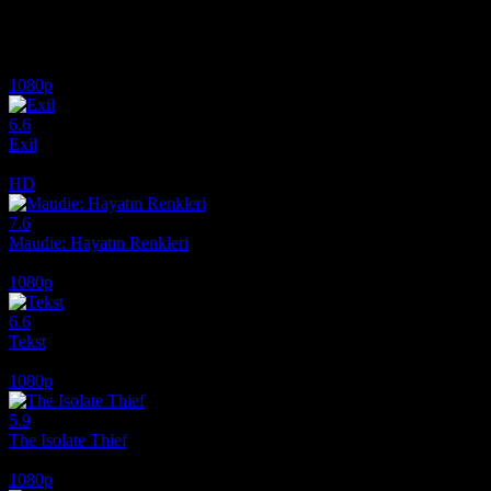
İlginizi çekebilecek diğer filmler
1080p
6.6
Exil
2020
HD
7.6
Maudie: Hayatın Renkleri
2016
1080p
6.6
Tekst
2019
1080p
5.9
The Isolate Thief
2026
1080p