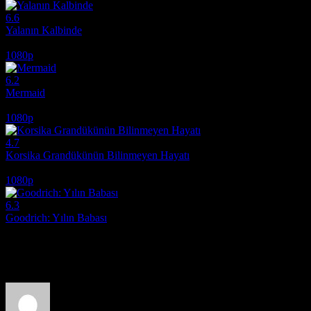
6.6
Yalanın Kalbinde
1999
1080p
6.2
Mermaid
2025
1080p
4.7
Korsika Grandükünün Bilinmeyen Hayatı
2021
1080p
6.3
Goodrich: Yılın Babası
2024
Film hakkındaki düşüncelerinizi paylaşın