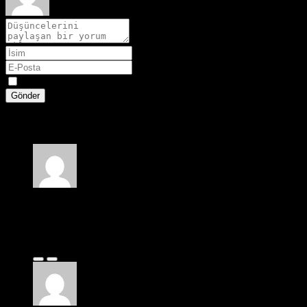
Spoiler
Gönder
2 yorum
Serkan
10 ay önce
Tam bir komedi filmi