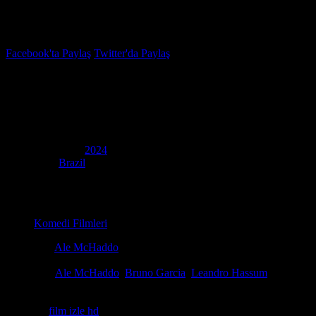
İzleme Listesi
Favoriler
Facebook'ta Paylaş
Twitter'da Paylaş
4.4
IMDB Puanı
Muhteşem Bir Avukat
(
Uma Advogada Brilhante
)
Yapım Yılı
2024
Ülke
Brazil
Film Süresi
95 dakika
Kategori
Komedi Filmleri
Yönetmen
Ale McHaddo
Senaryo
Luiz Felipe Mazzoni, Ale McHaddo, Cris Wersom
Oyuncular
Ale McHaddo
,
Bruno Garcia
,
Leandro Hassum
Yeni boşanmış bir avukat olan Dr. Michelle, yeniden yapılanma süreci
yaşamak, beklediğinden daha zorlu olacaktır. Fragman izle.
Etiketler:
film izle hd