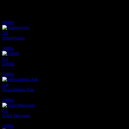
İlginizi çekebilecek diğer filmler
1080p
5.9
Supervixens
1975
1080p
8.5
Zübük
1980
1080p
5.4
Denizaltında Aşk
2024
1080p
6.1
Seksi Maceram
2012
1080p