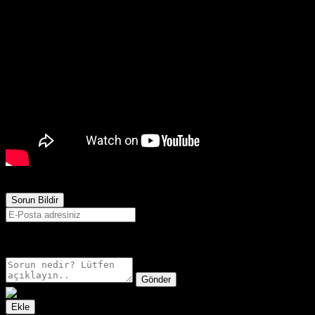
981
Görüntülenme
Sorun Bildir
E-postanız sadece moderatörler tarafından görünür.
Gönder
Ekle