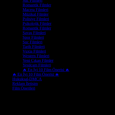
Suç Filmleri
Romantik Filmler
Macera Filmleri
Müzikal Filmler
Polisiye Filmleri
Psikolojik Filmler
Romantik Filmler
Savaş Filmleri
Spor Filmleri
Suç Filmleri
Tarih Filmleri
Vuxia Filmleri
Western Filmleri
Yeni Çıkan Filmler
Yeşilçam Filmleri
🔥 En İyi 10 Film Önerisi 🔥
🔥 En İyi 10 Film Önerisi 🔥
Hukuksal-DMCA
Reklam İletişim
Film Önerileri