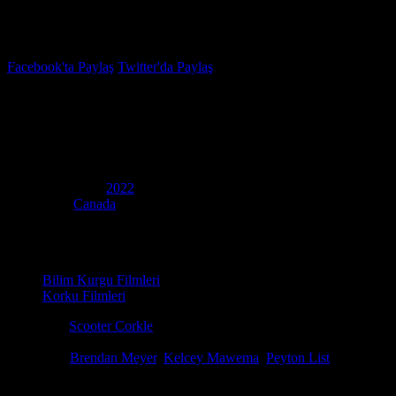
İzleme Listesi
Favoriler
Facebook'ta Paylaş
Twitter'da Paylaş
3.2
IMDB Puanı
Öldüren Oyun
(
The Friendship Game
)
Yapım Yılı
2022
Ülke
Canada
Film Süresi
87 dakika
Kategori
Bilim Kurgu Filmleri
Korku Filmleri
Yönetmen
Scooter Corkle
Senaryo
Damien Ober
Oyuncular
Brendan Meyer
,
Kelcey Mawema
,
Peyton List
Kozmik bir objenin arkadaşlık bağlarını sınayan sarsıcı hikayesiyle Ö
kalitesiyle kesintisiz seyredebilirsiniz. Donmayan film izle keyfi ve en