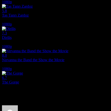
1080p
5.8
Taş Tanrı Zardoz
1974
1080p
7.3
Diriliş
2025
1080p
8.0
Nirvanna the Band the Show the Movie
2025
1080p
6.7
The Gorge
2025
Film hakkındaki düşüncelerinizi paylaşın