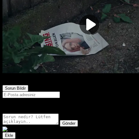
1,002
Görüntülenme
Sorun Bildir
E-postanız sadece moderatörler tarafından görünür.
Gönder
Ekle