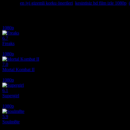
Etiketler:
en iyi gizemli korku önerileri
,
kesintisiz hd film izle 1080p
,
İlginizi çekebilecek diğer filmler
1080p
6.7
Freaks
2018
1080p
7.0
Mortal Kombat II
2026
1080p
6.1
Supergirl
2026
1080p
5.9
Soulm8te
2026