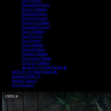
Suç Filmleri
Romantik Filmler
Macera Filmleri
Müzikal Filmler
Polisiye Filmleri
Psikolojik Filmler
Romantik Filmler
Savaş Filmleri
Spor Filmleri
Suç Filmleri
Tarih Filmleri
Vuxia Filmleri
Western Filmleri
Yeni Çıkan Filmler
Yeşilçam Filmleri
🔥 En İyi 10 Film Önerisi 🔥
🔥 En İyi 10 Film Önerisi 🔥
Hukuksal-DMCA
Reklam İletişim
Film Önerileri