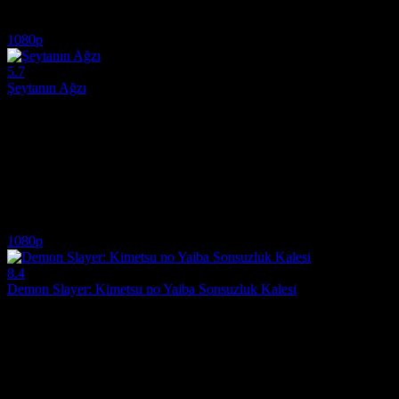
6.8
1,086
IMDB Puanı
İzlenme
1080p
5.7
Şeytanın Ağzı
2026
Tayland'daki su altı mağarasında mahsur kalan beş arkadaşın tehlikeli b
Yönetmen:
Jeff Wadlow
Oyuncular:
Kathryn Newton, Gavin Casalegno, Lana Condor
5.7
1,317
IMDB Puanı
İzlenme
1080p
8.4
Demon Slayer: Kimetsu no Yaiba Sonsuzluk Kalesi
2025
Tanjiro ve İblis Keser Kolordusu'nun Muzan'ı yok etmek için Sonsuzlı
Yönetmen:
Haruo Sotozaki, Hikaru Kondô
Oyuncular:
Zach Aguilar, Saeko Akiho, Yôhei Azakami