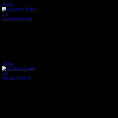
1080p
7.1
Gözetleme Kulesi
2012
Vicdan azabıyla yüzleşen iki yalnız insanın yollarının kesiştiği duygu
Yönetmen:
Pelin Esmer
Oyuncular:
Olgun Simsek, Nilay Erdönmez, Menderes Samancilar
7.1
2,597
IMDB Puanı
İzlenme
1080p
5.8
Taş Tanrı Zardoz
1974
Geleceğin distopik dünyasında uçan devasa bir taş büstün yönettiği to
Yönetmen:
John Boorman
Oyuncular:
Sean Connery, Charlotte Rampling, Sara Kestelman