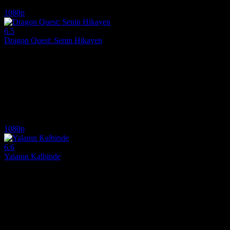
7.2
1,920
IMDB Puanı
İzlenme
1080p
6.5
Dragon Quest: Senin Hikayen
2019
Annesini tutsak tutan karanlık güçleri devirmek amacıyla yola koyul
Yönetmen:
Makoto Hanafusa, Ryuichi Yagi, Takashi Yamazaki
Oyuncular:
Kasumi Arimura, Steve Blum, Shaun Conde
6.5
3,639
IMDB Puanı
İzlenme
1080p
6.6
Yalanın Kalbinde
1999
Küçük bir kızın cinayetinde şüpheli durumuna düşen bir ressamın ve kas
Yönetmen:
Claude Chabrol
Oyuncular:
Sandrine Bonnaire, Jacques Gamblin, Antoine de Caunes