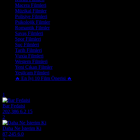
Macera Filmleri
Müzikal Filmler
Polisiye Filmleri
Psikolojik Filmler
Romantik Filmler
Savaş Filmleri
Spor Filmleri
Suç Filmleri
Tarih Filmleri
Vuxia Filmleri
Western Filmleri
Yeni Çıkan Filmler
Yeşilçam Filmleri
🔥 En İyi 10 Film Önerisi 🔥
Trend Olanlar
1
Bar Fedaisi
202,386
6.2
15
2
Daha Ne İsterim Ki
87,245
6.0
3