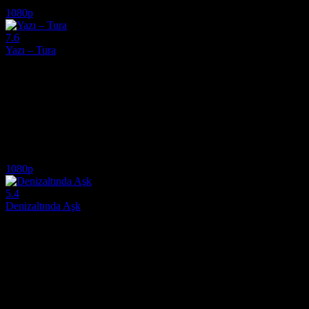
5.7
1,408
IMDB Puanı
İzlenme
1080p
7.6
Yazı – Tura
2004
Askerlik sonrası hayatları altüst olan iki gencin sarsıcı hikayesini kon
Yönetmen:
Ugur Yücel
Oyuncular:
Kenan Imirzalioglu, Olgun Simsek, Bahri Beyat
7.6
665
IMDB Puanı
İzlenme
1080p
5.4
Denizaltında Aşk
2024
Denizaltı komutanı bir kadın ile yetenekli bir kamarotun derin mavi su
Yönetmen:
Lucas Bernard
Oyuncular:
Pio Marmaï, Eye Haïdara, José Garcia