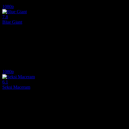
5.4
7,078
IMDB Puanı
İzlenme
1080p
7.8
Blue Giant
2023
Dünyanın en iyi caz müzisyeni olmayı kafaya koyan genç Dai'ın ilham ve
Yönetmen:
Yuzuru Tachikawa
Oyuncular:
Junya Abe, Yutaka Aoyama, Mika Doi
7.8
1,126
IMDB Puanı
İzlenme
1080p
6.1
Seksi Maceram
2012
Muhafazakar bir muhasebeci, eski kız arkadaşını geri kazanmak için on
Yönetmen:
Sean Garrity
Oyuncular:
Jonas Chernick, Emily Hampshire, Sarah Manninen