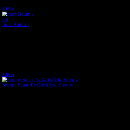
5.4
26,068
IMDB Puanı
İzlenme
1080p
6.9
İtiraf: Bölüm 1
2013
"İtiraf: Bölüm 1", karakterlerin bastırılmış arzularını ve karanlık sırlar
Yönetmen:
Lars von Trier
Oyuncular:
Charlotte Gainsbourg, Stellan Skarsgård, Stacy Martin
6.9
18,607
IMDB Puanı
İzlenme
1080p
Snoopy Sunar: Ev Gibisi Yok, Snoopy
2026
Sevimli kulübesi garaj satışında kaza ile satılan Snoopy'nin macera d
Yönetmen:
Ridd Sorensen
Oyuncular:
Riley Kai Vargas, Grace Nicolaou-Wood, Enzo Bezzina
920
İzlenme