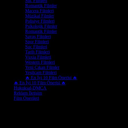
Suç Filmleri
Romantik Filmler
Macera Filmleri
Müzikal Filmler
Polisiye Filmleri
Psikolojik Filmler
Romantik Filmler
Savaş Filmleri
Spor Filmleri
Suç Filmleri
Tarih Filmleri
Vuxia Filmleri
Western Filmleri
Yeni Çıkan Filmler
Yeşilçam Filmleri
🔥 En İyi 10 Film Önerisi 🔥
🔥 En İyi 10 Film Önerisi 🔥
Hukuksal-DMCA
Reklam İletişim
Film Önerileri
Yeni çıkan filmleri kaçırmamak için sitemizi düzenli olarak takip edin;
En son eklenen filmler