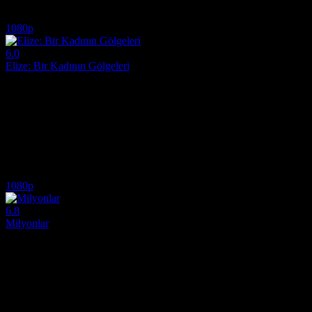
5.6
7,772
IMDB Puanı
İzlenme
1080p
6.0
Elize: Bir Kadının Gölgeleri
2026
Gerçek bir suç hikayesinden uyarlanan yapımda Elize'nin ihanet ve şidde
Yönetmen:
Felipe Vellasco
Oyuncular:
Lorena Comparato, Denise Weinberg, Julia Konrad
6.0
2,746
IMDB Puanı
İzlenme
1080p
6.8
Milyonlar
2004
Bir çanta dolusu para bulan iki küçük kardeşin pound euroya geçmeden
Yönetmen:
Danny Boyle
Oyuncular:
Alex Etel, James Nesbitt, Daisy Donovan