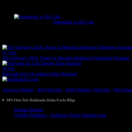
çok kötü begenmedim bence çağatay ulusoy oynamalıydı başrolu 
Erdogan
1 hafta önce
Sonsuzluk ve Bir Gün
Çok güzel gerçekçi bir film ilgiyle izledim
Film Haberleri
07 Tem
The Odyssey 2026: Nolan’ın Merakla Beklenen Filminden Fragman
28 Nis
Dünyada En Çok İzlenen Film Hangisi?
© 2026, Tüm Hakları Saklıdır.
Aksiyon Filmleri
|
HD Film İzle
|
2026 Filmleri |
Film İzle
|
Film Öneri
MN Film İzle Hakkında Daha Fazla Bilgi
Reklam İletişim
Gizlilik Politikası – Kullanıcı Verisi Saklamıyoruz