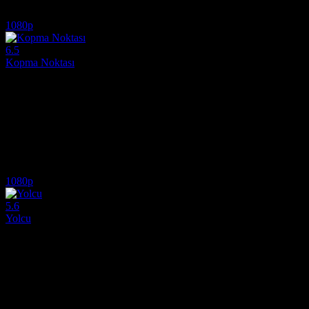
7.6
1,121
IMDB Puanı
İzlenme
1080p
6.5
Kopma Noktası
2026
Tehlikeli bir görevde hayatta kalmak için sınırlarını zorlayan ekibin
Yönetmen:
Gus Van Sant
Oyuncular:
Bill Skarsgård, Dacre Montgomery, Al Pacino
6.5
2,519
IMDB Puanı
İzlenme
1080p
5.6
Yolcu
2026
Genç bir çift, otoyolda korkunç bir kazaya tanık olduktan kısa bir süre
Yönetmen:
André Øvredal
Oyuncular:
Melissa Leo, Lou Llobell, Jacob Scipio