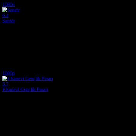
1080p
6.4
Santör
2006
Yaşlanan bir dans salonu şarkıcısı ile genç bir kadının kesişen yolları
Yönetmen:
Xavier Giannoli
Oyuncular:
Gérard Depardieu, Cécile de France, Mathieu Amalric
6.4
6,025
IMDB Puanı
İzlenme
1080p
5.7
Efsanevi Gençlik Pınarı
2025
Efsanevi Gençlik Pınarı'nı bulmak için tehlikeli bir maceraya atılan ik
Yönetmen:
Guy Ritchie
Oyuncular:
John Krasinski, Natalie Portman, Eiza González