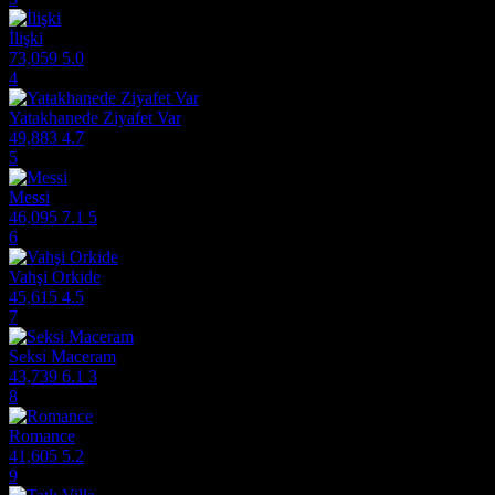
İlişki
73,059
5.0
4
Yatakhanede Ziyafet Var
49,883
4.7
5
Messi
46,095
7.1
5
6
Vahşi Orkide
45,615
4.5
7
Seksi Maceram
43,739
6.1
3
8
Romance
41,605
5.2
9