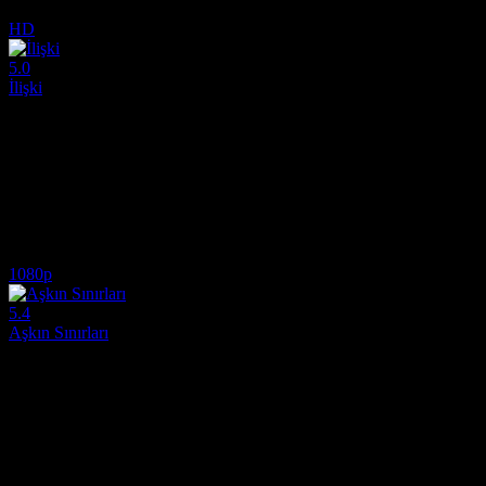
6.1
43,739
3
IMDB Puanı
İzlenme
Yorum
HD
5.0
İlişki
1988
Güneyli genç bir sosyete kızı, gösterişli yaşam tarzını ve yaklaşan yarı 
Yönetmen:
Zalman King
Oyuncular:
Sherilyn Fenn, Richard Tyson, Louise Fletcher
5.0
73,059
IMDB Puanı
İzlenme
1080p
5.4
Aşkın Sınırları
2022
Yıllar süren birlikteliklerinin ardından Petr ve Hana, dile getiremedikle
Yönetmen:
Tomasz Winski
Oyuncular:
Hana Vagnerová, Matyás Reznícek, Eliska Krenková