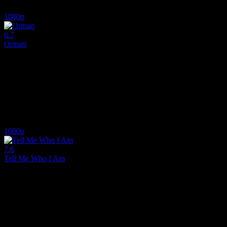
6.8
8,131
IMDB Puanı
İzlenme
1080p
6.7
Orman
2017
Amazon ormanlarında kaybolan Yossi Ghinsberg'in doğaya karşı verdiğ
Yönetmen:
Greg McLean
Oyuncular:
Daniel Radcliffe, Thomas Kretschmann, Alex Russell
6.7
1,721
1
IMDB Puanı
İzlenme
Yorum
1080p
7.6
Tell Me Who I Am
2019
Geçirdiği kaza sonrası hafızasını kaybeden Alex'in, geçmişini ona anla
Yönetmen:
Ed Perkins
Oyuncular:
Andrew Caley, Alex Lewis, Marcus Lewis