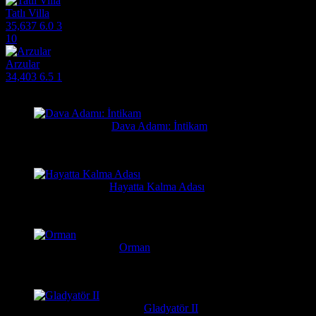
Tatlı Villa
35,637
6.0
3
10
Arzular
34,403
6.5
1
Filmlere Yapılan Yeni Yorumlar
Orhan
1 gün önce
Dava Adamı: İntikam
Güzel film güzel ve hızlı film sitesi. Hintlilerin tek güzel filmi...
Yusuf
7 gün önce
Hayatta Kalma Adası
Güzel bir film
Serkan
1 hafta önce
Orman
Daniel Radcliffe'ın performansına gerçekten bayıldım, adam Har
messiparator
1 hafta önce
Gladyatör II