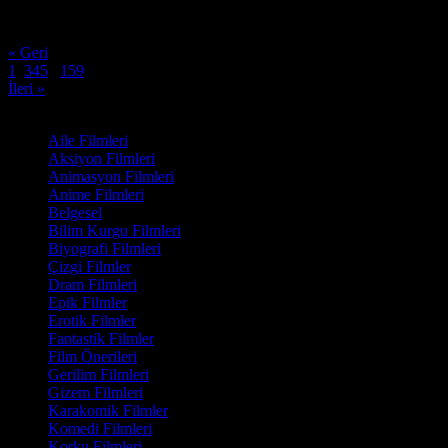
Oyuncular:
Johnny Pemberton, Avery Potemri, Nancy McCrumb
6.2
1,125
IMDB Puanı
İzlenme
« Geri
1
2
3
4
5
...
159
İleri »
Film Kategorisi
Aile Filmleri
Aksiyon Filmleri
Animasyon Filmleri
Anime Filmleri
Belgesel
Bilim Kurgu Filmleri
Biyografi Filmleri
Çizgi Filmler
Dram Filmleri
Epik Filmler
Erotik Filmler
Fantastik Filmler
Film Önerileri
Gerilim Filmleri
Gizem Filmleri
Karakomik Filmler
Komedi Filmleri
Korku Filmleri