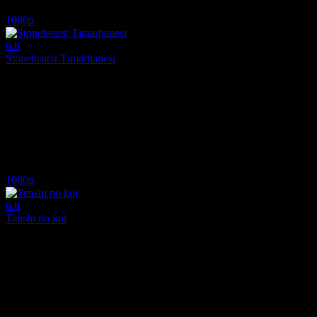
6.6
2,493
IMDB Puanı
İzlenme
1080p
6.8
Stonehearst Tımarhanesi
2014
Genç bir doktorun, hastaların yönetimi ele geçirdiği gizemli akıl hasta
Yönetmen:
Brad Anderson
Oyuncular:
Kate Beckinsale, Jim Sturgess, David Thewlis
6.8
5,077
IMDB Puanı
İzlenme
1080p
6.8
Tenshi no koi
2009
Lise öğrencisi Rio ile hayatı değişen tarih profesörü Kouki'nin arası
Yönetmen:
Yuri Kanchiku
Oyuncular:
Nozomi Sasaki, Shôsuke Tanihara, Hikaru Yamamoto