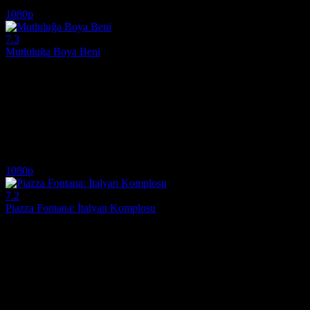
5.8
1,344
IMDB Puanı
İzlenme
1080p
7.3
Mutluluğa Boya Beni
2011
Tamamlanmamış bir tablonun içinde yaşayan karakterlerin özgürlük a
Yönetmen:
Jean-François Laguionie
Oyuncular:
Jean Barney, Chloé Berthier, JB Blanc
7.3
1,627
IMDB Puanı
İzlenme
1080p
7.2
Piazza Fontana: İtalyan Komplosu
2012
1969'da Milano'da gerçekleşen kanlı terör saldırısının gizemli arka pl
Yönetmen:
Marco Tullio Giordana
Oyuncular:
Valerio Mastandrea, Pierfrancesco Favino, Michela Cesc