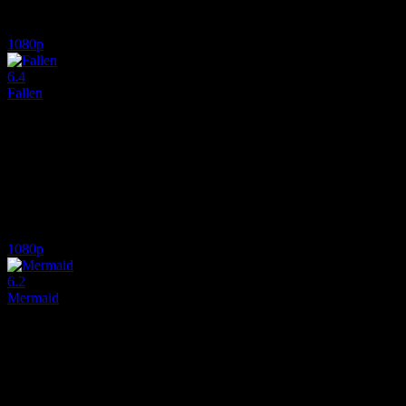
8.4
3,803
IMDB Puanı
İzlenme
1080p
6.4
Fallen
2006
On sekizinci yaş gününde korkunç güçler kazanan Aaron'ın yarı melek 
Yönetmen:
Mikael Salomon
Oyuncular:
Paul Wesley, Kwesi Ameyaw, Fernanda Andrade
6.4
1,381
IMDB Puanı
İzlenme
1080p
6.2
Mermaid
2025
Karada yaşamaya karar veren gizemli bir deniz kızının insan dünyasın
Yönetmen:
Tyler Cornack