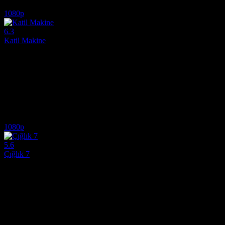
5.2
2,558
IMDB Puanı
İzlenme
1080p
6.3
Katil Makine
2026
Full HD Film İzle. Katil Makine (Original title: War Machine), 2026 yıl
Yönetmen:
Patrick Hughes
Oyuncular:
Alan Ritchson, Stephan James, Blake Richardson
6.3
4,971
IMDB Puanı
İzlenme
1080p
5.6
Çığlık 7
2026
Korku sinemasının kurallarını her seferinde yeniden yazan o ikonik mas
Yönetmen:
Kevin Williamson
Oyuncular:
Neve Campbell, Courteney Cox, Isabel May