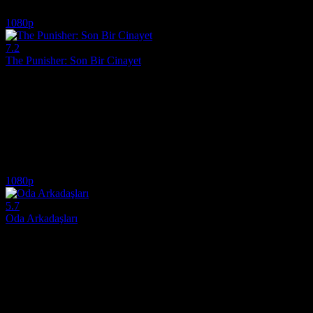
7.2
4,992
IMDB Puanı
İzlenme
1080p
7.2
The Punisher: Son Bir Cinayet
2026
The Punisher: Son Bir Cinayet (Original title: The Punisher: One Last
Yönetmen:
Reinaldo Marcus Green
Oyuncular:
Jon Bernthal, Chelsea Brea, Colton Hill
7.2
12,417
1
IMDB Puanı
İzlenme
Yorum
1080p
5.7
Oda Arkadaşları
2026
Yeni bir hayat kurma hayaliyle aynı evi paylaşmaya karar veren bir gru
Yönetmen:
Chandler Levack
Oyuncular:
Sadie Sandler, Chloe East, Aidan Langford