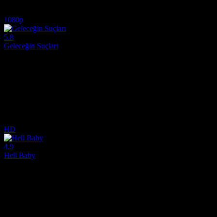
5.9
6,679
IMDB Puanı
İzlenme
1080p
5.8
Geleceğin Suçları
2022
İnsanlığın, sürekli değişen ve sentetik bir ortama adapte olmak zorunda
Yönetmen:
David Cronenberg
Oyuncular:
Viggo Mortensen, Léa Seydoux, Kristen Stewart
5.8
4,539
IMDB Puanı
İzlenme
HD
4.9
Hell Baby
2013
New Orleans’ın lanetli ve perili bir evine taşınan hamile bir çift, tuha
Yönetmen:
Robert Ben Garant, Thomas Lennon
Oyuncular:
Rob Corddry, Leslie Bibb, Alex Berg