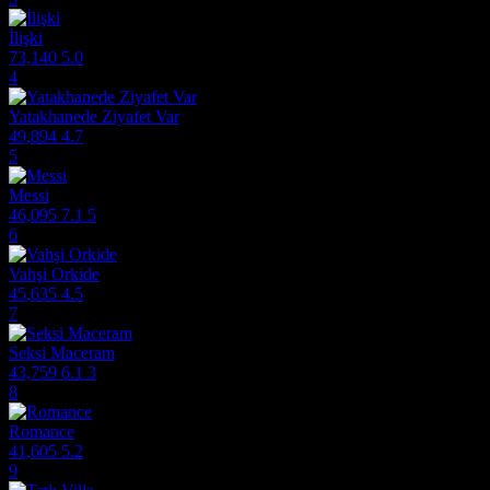
İlişki
73,140
5.0
4
Yatakhanede Ziyafet Var
49,894
4.7
5
Messi
46,095
7.1
5
6
Vahşi Orkide
45,635
4.5
7
Seksi Maceram
43,759
6.1
3
8
Romance
41,605
5.2
9