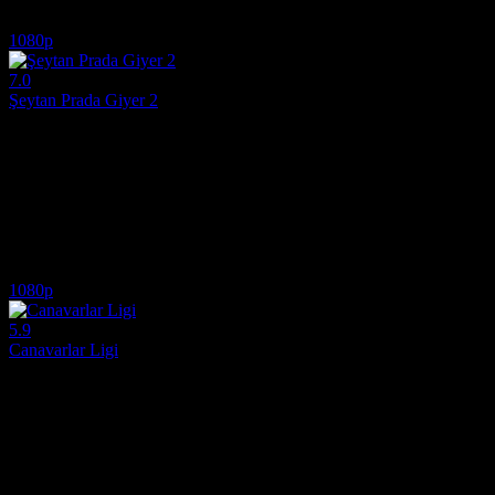
5.7
7,666
1
IMDB Puanı
İzlenme
Yorum
1080p
7.0
Şeytan Prada Giyer 2
2026
Şeytan Prada Giyer 2 (Original title: The Devil Wears Prada 2), 2026 
Yönetmen:
David Frankel
Oyuncular:
Meryl Streep, Anne Hathaway, Emily Blunt
7.0
3,624
IMDB Puanı
İzlenme
1080p
5.9
Canavarlar Ligi
2021
Canavar güreşinin küresel bir spor olduğu ve canavarların süperstar 
Yönetmen:
Hamish Grieve
Oyuncular:
Geraldine Viswanathan, Will Arnett, Stephen A. Smith