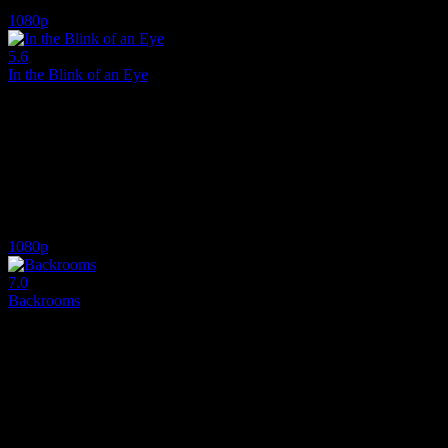
6.4
3,488
2
IMDB Puanı
İzlenme
Yorum
1080p
5.6
In the Blink of an Eye
2026
Full HD Bilim Kurgu Filmi İzle. Film izle Binlerce yıla yayılan üç ö
Yönetmen:
Andrew Stanton
Oyuncular:
Kate McKinnon, Rashida Jones, Daveed Diggs
5.6
3,197
IMDB Puanı
İzlenme
1080p
7.0
Backrooms
2026
Backrooms 2026, internet efsanesinden beyazperdeye taşınan sürükley
Yönetmen:
Kane Parsons
Oyuncular:
Chiwetel Ejiofor, Renate Reinsve, Mark Duplass