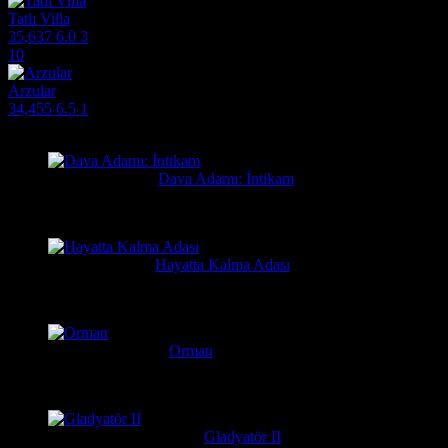
Tatlı Villa
35,637
6.0
3
10
Arzular
34,455
6.5
1
Filmlere Yapılan Yeni Yorumlar
Orhan
2 gün önce
Dava Adamı: İntikam
Güzel film güzel ve hızlı film sitesi. Hintlilerin tek güzel filmi...
Yusuf
7 gün önce
Hayatta Kalma Adası
Güzel bir film
Serkan
1 hafta önce
Orman
Daniel Radcliffe'ın performansına gerçekten bayıldım, adam Har
messiparator
1 hafta önce
Gladyatör II