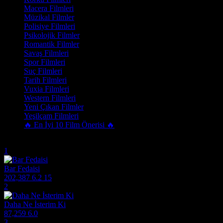
Macera Filmleri
Müzikal Filmler
Polisiye Filmleri
Psikolojik Filmler
Romantik Filmler
Savaş Filmleri
Spor Filmleri
Suç Filmleri
Tarih Filmleri
Vuxia Filmleri
Western Filmleri
Yeni Çıkan Filmler
Yeşilçam Filmleri
🔥 En İyi 10 Film Önerisi 🔥
Trend Olanlar
1
Bar Fedaisi
202,387
6.2
15
2
Daha Ne İsterim Ki
87,259
6.0
3