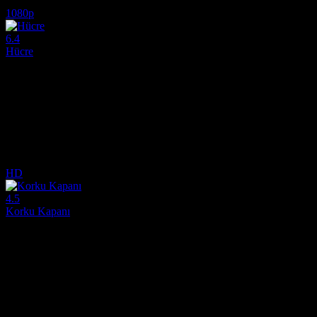
6.3
28,352
4
IMDB Puanı
İzlenme
Yorum
1080p
6.4
Hücre
2000
Hücre, Hint kökenli görsel şair Tarsem Singh'in yönetmen koltuğuna otur
Yönetmen:
Tarsem Singh
Oyuncular:
Jennifer Lopez, Vince Vaughn, Vincent D'Onofrio
6.4
1,813
IMDB Puanı
İzlenme
HD
4.5
Korku Kapanı
2012
Korku Kapanı, İngiliz tür sinemasının kanlı damarını temsil eden geri
Yönetmen:
Johannes Roberts
Oyuncular:
Noel Clarke, Colin O'Donoghue, Antonia Campbell-Hug