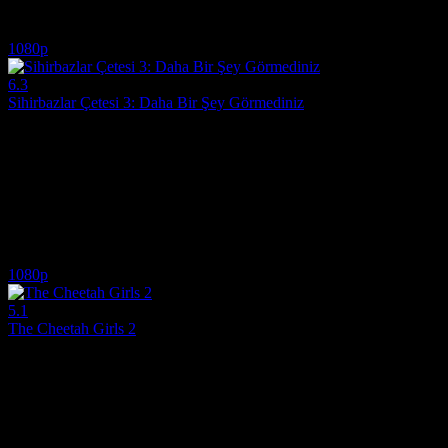
4.7
2,325
IMDB Puanı
İzlenme
1080p
6.3
Sihirbazlar Çetesi 3: Daha Bir Şey Görmediniz
2025
Sihirbazlar Çetesi 3: Daha Bir Şey Görmediniz film izle, efsanevi illü
Yönetmen:
Ruben Fleischer
Oyuncular:
Jesse Eisenberg, Woody Harrelson, Dave Franco
6.3
1,846
IMDB Puanı
İzlenme
1080p
5.1
The Cheetah Girls 2
2006
Yıldız olma yolundaki dört genç kızın, Barcelona'daki uluslararası bir 
Yönetmen:
Kenny Ortega