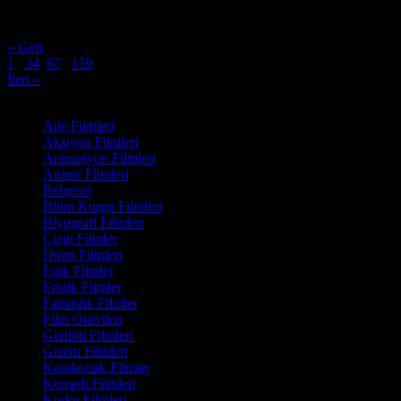
Oyuncular:
Raven-Symoné, Adrienne Houghton, Sabrina Bryan
5.1
1,417
IMDB Puanı
İzlenme
« Geri
1
...
3
4
5
6
7
...
159
İleri »
Film Kategorisi
Aile Filmleri
Aksiyon Filmleri
Animasyon Filmleri
Anime Filmleri
Belgesel
Bilim Kurgu Filmleri
Biyografi Filmleri
Çizgi Filmler
Dram Filmleri
Epik Filmler
Erotik Filmler
Fantastik Filmler
Film Önerileri
Gerilim Filmleri
Gizem Filmleri
Karakomik Filmler
Komedi Filmleri
Korku Filmleri