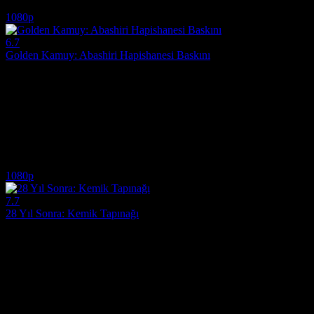
7.0
2,860
IMDB Puanı
İzlenme
1080p
6.7
Golden Kamuy: Abashiri Hapishanesi Baskını
2026
"Ölümsüz Sugimoto" lakaplı eski bir asker olan Saichi Sugimoto, Ainu 
Yönetmen:
Kenji Katagiri
Oyuncular:
Kento Yamazaki, Anna Yamada, Gordon Maeda
6.7
3,553
IMDB Puanı
İzlenme
1080p
7.7
28 Yıl Sonra: Kemik Tapınağı
2026
Korku ve gerilimin zirve yaptığı bir yapım arıyorsanız 28 Yıl Sonra:
Yönetmen:
Nia DaCosta
Oyuncular:
Jack O'Connell, Ralph Fiennes, Emma Laird