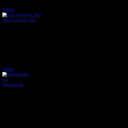
6.5
8,083
1
IMDB Puanı
İzlenme
Yorum
1080p
Aku Sebelum Aku
2026
Aku Sebelum Aku, çağdaş Endonezya sinemasının cesur damarını temsil 
Yönetmen:
Gina S. Noer
Oyuncular:
Ringgo Agus Rahman, Bima Sena, Widuri Puteri
3,758
İzlenme
1080p
6.4
Meksika 86
2026
Meksika'nın 1986 Dünya Kupası'na ev sahipliği yapma girişimi, tama
Yönetmen:
Gabriel Ripstein
Oyuncular:
Diego Luna, Karla Souza, Daniel Giménez Cacho