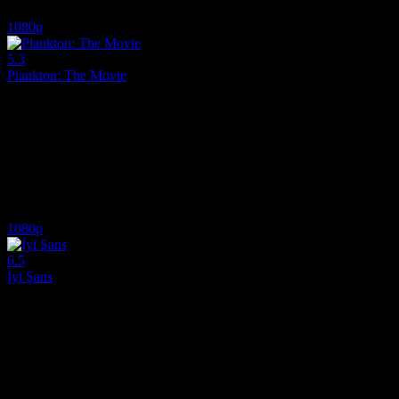
5.6
3,924
2
IMDB Puanı
İzlenme
Yorum
1080p
5.3
Plankton: The Movie
2025
Karen Bilgisayar dünyayı ele geçirmeye karar verdiğinde, onu durdur
Yönetmen:
Dave Needham, Jonas Morganstein
Oyuncular:
Mr. Lawrence, Jill Talley, Tom Kenny
5.3
15,333
5
IMDB Puanı
İzlenme
Yorum
1080p
6.5
İyi Şans
2025
İyi Şans, Aziz Ansari'nin yönetmenlik koltuğuna oturduğu çarpıcı bir 
Yönetmen:
Aziz Ansari
Oyuncular:
Seth Rogen, Aziz Ansari, Keke Palmer