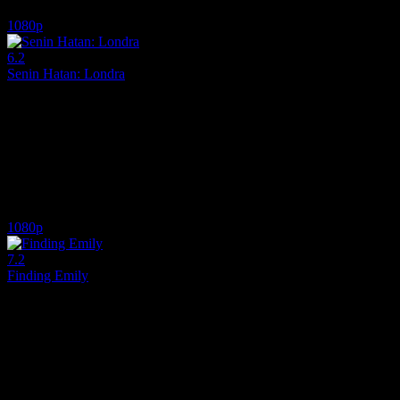
7.7
11,384
1
IMDB Puanı
İzlenme
Yorum
1080p
6.2
Senin Hatan: Londra
2026
18 yaşındaki Noah ile üvey kardeşi Nick arasındaki yasak aşk hikayesi, 
Yönetmen:
Charlotte Fassler, Dani Girdwood
Oyuncular:
Asha Banks, Matthew Broome, Eve Macklin
6.2
8,289
IMDB Puanı
İzlenme
1080p
7.2
Finding Emily
2026
Aşk acısı çeken bir müzisyen, hayallerindeki kızın yanlış numarasını alın
Yönetmen:
Alicia MacDonald
Oyuncular:
Angourie Rice, Spike Fearn, Minnie Driver