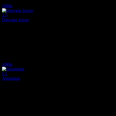
4.5
2,759
IMDB Puanı
İzlenme
1080p
2.5
Dünyalar Savaşı
2025
Uzaylı istilasıyla başlayan küresel kaosta, ailesini korumak ve hayatt
Yönetmen:
Rich Lee
Oyuncular:
Ice Cube, Eva Longoria, Iman Benson
2.5
3,396
1
IMDB Puanı
İzlenme
Yorum
1080p
5.2
Absolution
2024
Hafıza kaybı yaşayan yaşlı bir tetikçinin, geçmişte yaptığı hataları tela
Yönetmen:
Hans Petter Moland
Oyuncular:
Liam Neeson, Daniel Diemer, Javier Molina