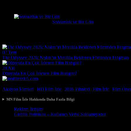
çok kötü begenmedim bence çağatay ulusoy oynamalıydı başrolu 
Erdogan
1 hafta önce
Sonsuzluk ve Bir Gün
Çok güzel gerçekçi bir film ilgiyle izledim
Film Haberleri
07 Tem
The Odyssey 2026: Nolan’ın Merakla Beklenen Filminden Fragman
28 Nis
Dünyada En Çok İzlenen Film Hangisi?
© 2026, Tüm Hakları Saklıdır.
Aksiyon Filmleri
|
HD Film İzle
|
2026 Filmleri |
Film İzle
|
Film Öneri
MN Film İzle Hakkında Daha Fazla Bilgi
Reklam İletişim
Gizlilik Politikası – Kullanıcı Verisi Saklamıyoruz