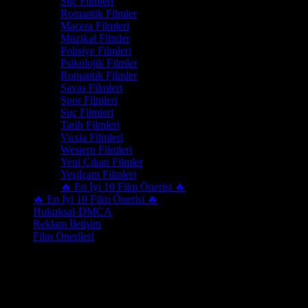
Suç Filmleri
Romantik Filmler
Macera Filmleri
Müzikal Filmler
Polisiye Filmleri
Psikolojik Filmler
Romantik Filmler
Savaş Filmleri
Spor Filmleri
Suç Filmleri
Tarih Filmleri
Vuxia Filmleri
Western Filmleri
Yeni Çıkan Filmler
Yeşilçam Filmleri
🔥 En İyi 10 Film Önerisi 🔥
🔥 En İyi 10 Film Önerisi 🔥
Hukuksal-DMCA
Reklam İletişim
Film Önerileri
Yeni çıkan filmleri kaçırmamak için sitemizi düzenli olarak takip edin;
En son eklenen filmler