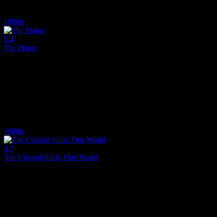
4.9
754
IMDB Puanı
İzlenme
1080p
5.4
The Home
2025
Max, çalışmaya başladığı huzurevinde kısa sürede rahatsız edici olaylar
Yönetmen:
James DeMonaco
Oyuncular:
Pete Davidson, John Glover, Ethan Phillips
5.4
723
1
IMDB Puanı
İzlenme
Yorum
1080p
4.7
The Cheetah Girls: One World
2008
Grubun üç üyesinin, bir Bollywood filminde oynamak üzere gittikleri Hin
Yönetmen:
Paul Hoen
Oyuncular:
Adrienne Houghton, Sabrina Bryan, Kiely Williams