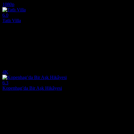
1080p
6.0
Tatlı Villa
2025
İş dünyasında disiplini ve başarılarıyla tanınan bir iş insanı, hayatında 
Yönetmen:
Mark Waters
Oyuncular:
Scott Foley, Violante Placido, Maia Reficco
6.0
35,637
3
IMDB Puanı
İzlenme
Yorum
4K
6.3
Kopenhag’da Bir Aşk Hikâyesi
2025
İşinde çok başarılı ve profesyonel bir yazar olan kadın, hayatının aşkın
Yönetmen:
Ditte Hansen, Louise Mieritz
Oyuncular:
Rosalinde Mynster, Joachim Fjelstrup, Anders W. Berthel