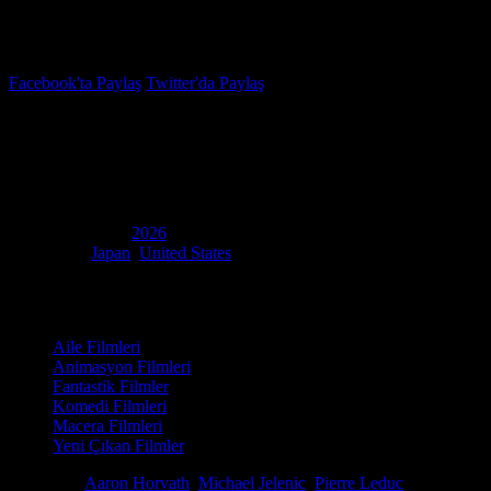
İzleme Listesi
Favoriler
Facebook'ta Paylaş
Twitter'da Paylaş
6.4
IMDB Puanı
Süper Mario Galaksisi
(
The Super Mario Galaxy Movie
)
Yapım Yılı
2026
Ülke
Japan
,
United States
Film Süresi
98 dakika
Kategori
Aile Filmleri
Animasyon Filmleri
Fantastik Filmler
Komedi Filmleri
Macera Filmleri
Yeni Çıkan Filmler
Yönetmen
Aaron Horvath
,
Michael Jelenic
,
Pierre Leduc