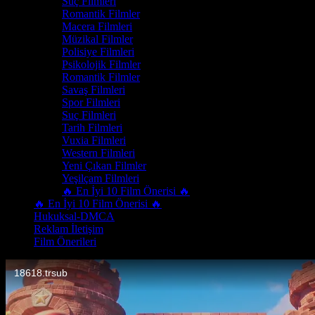
Suç Filmleri
Romantik Filmler
Macera Filmleri
Müzikal Filmler
Polisiye Filmleri
Psikolojik Filmler
Romantik Filmler
Savaş Filmleri
Spor Filmleri
Suç Filmleri
Tarih Filmleri
Vuxia Filmleri
Western Filmleri
Yeni Çıkan Filmler
Yeşilçam Filmleri
🔥 En İyi 10 Film Önerisi 🔥
🔥 En İyi 10 Film Önerisi 🔥
Hukuksal-DMCA
Reklam İletişim
Film Önerileri