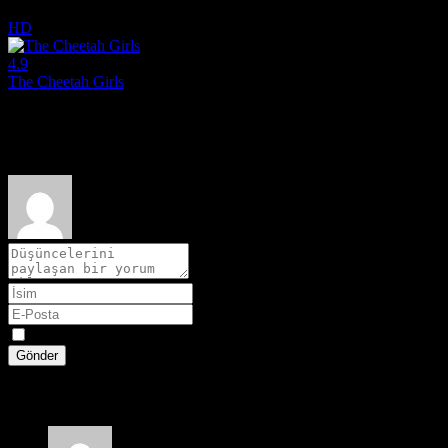
2006
HD
4.9
The Cheetah Girls
2003
Film hakkındaki düşüncelerinizi paylaşın
Spoiler
Gönder
1 yorum