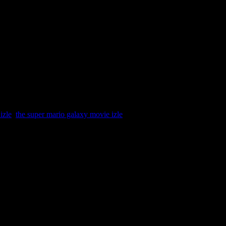
ya atılıyor. Prenses Peach ve sadık
ğa gömmek isteyen Bowser’ın kozmik
ici evren tasarımlarını en yüksek
ken vaktin nasıl geçtiğini
lası detayını görmenizi sağlayarak sizi
 tarihinin en epik Bowser
 bu yapım, 2026 yılının animasyon
aksiyon dolu sahneleri donma yaşamadan
yarlaması değil, aynı zamanda görsel bir
izle
,
the super mario galaxy movie izle