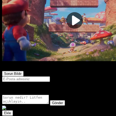
953
Görüntülenme
Sorun Bildir
E-postanız sadece moderatörler tarafından görünür.
Gönder
Ekle