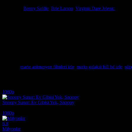
Senaryo
Matthew Fogel
Oyuncular
Benny Safdie
,
Brie Larson
,
Virginia Dare Jelenic
Mantar Krallığı'nın sınırlarını aşan efsanevi kahraman Mario, bu kez 
dostu Luigi ile birlikte, gizemli Rosalina’nın yardım çağrısına yanı
planlarını durdurmak zorundadır. Galaksiler arası bu nefes kesen yolcu
kalitede deneyimleyebilirsiniz. Farklı gezegenlerin kendine has atmosfe
anlamayacaksınız. Nintendo’nun bu eşsiz dünyasını full hd film kalite
adeta ekranın içine çekecek. Luma adı verilen küçük yıldız ruhlarıyl
karşılaşmalarından biri bu yapımda sizi bekliyor. Her yaştan izleyici
dünyasındaki en büyük başarısı olmaya aday. Sitemizdeki kesintisiz ya
izleyebileceksiniz. Yıldız tozlarının parıltısını ve orkestral müzikler
sanat eseri niteliği taşıyor. Hazırsanız, yerçekimini unutun ve Mario ile
Etiketler:
mario animasyon filmleri izle
,
mario galaksi full hd izle
,
süp
İlginizi çekebilecek diğer filmler
1080p
Snoopy Sunar: Ev Gibisi Yok, Snoopy
2026
1080p
6.8
Milyonlar