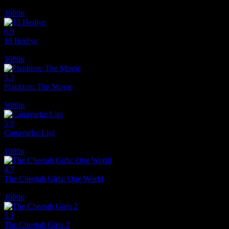
2004
1080p
6.9
18 Hediye
2020
1080p
5.3
Plankton: The Movie
2025
1080p
5.9
Canavarlar Ligi
2021
1080p
4.7
The Cheetah Girls: One World
2008
1080p
5.1
The Cheetah Girls 2