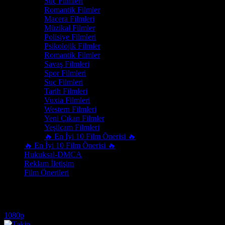
Suç Filmleri
Romantik Filmler
Macera Filmleri
Müzikal Filmler
Polisiye Filmleri
Psikolojik Filmler
Romantik Filmler
Savaş Filmleri
Spor Filmleri
Suç Filmleri
Tarih Filmleri
Vuxia Filmleri
Western Filmleri
Yeni Çıkan Filmler
Yeşilçam Filmleri
🔥 En İyi 10 Film Önerisi 🔥
🔥 En İyi 10 Film Önerisi 🔥
Hukuksal-DMCA
Reklam İletişim
Film Önerileri
aksiyon film izle
1080p