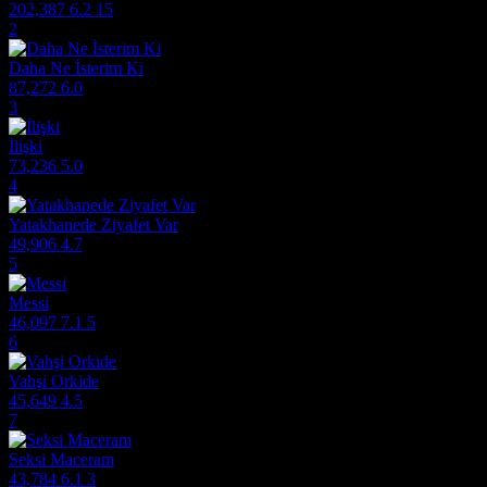
202,387
6.2
15
2
Daha Ne İsterim Ki
87,272
6.0
3
İlişki
73,236
5.0
4
Yatakhanede Ziyafet Var
49,906
4.7
5
Messi
46,097
7.1
5
6
Vahşi Orkide
45,649
4.5
7
Seksi Maceram
43,784
6.1
3