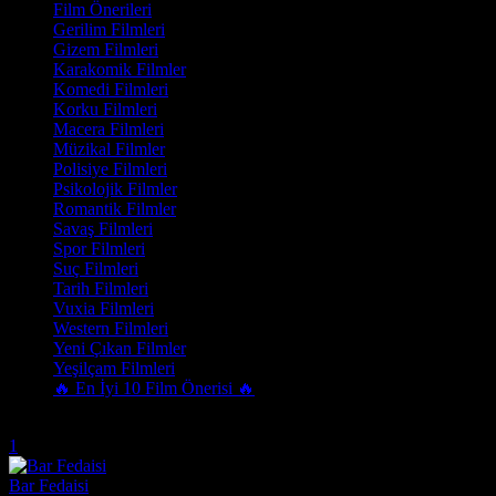
Film Önerileri
Gerilim Filmleri
Gizem Filmleri
Karakomik Filmler
Komedi Filmleri
Korku Filmleri
Macera Filmleri
Müzikal Filmler
Polisiye Filmleri
Psikolojik Filmler
Romantik Filmler
Savaş Filmleri
Spor Filmleri
Suç Filmleri
Tarih Filmleri
Vuxia Filmleri
Western Filmleri
Yeni Çıkan Filmler
Yeşilçam Filmleri
🔥 En İyi 10 Film Önerisi 🔥
Trend Olanlar
1
Bar Fedaisi