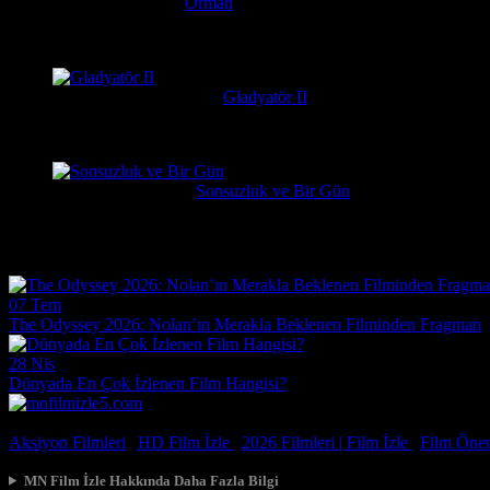
Serkan
1 hafta önce
Orman
Daniel Radcliffe'ın performansına gerçekten bayıldım, adam Har
messiparator
1 hafta önce
Gladyatör II
çok kötü begenmedim bence çağatay ulusoy oynamalıydı başrolu 
Erdogan
1 hafta önce
Sonsuzluk ve Bir Gün
Çok güzel gerçekçi bir film ilgiyle izledim
Film Haberleri
07 Tem
The Odyssey 2026: Nolan’ın Merakla Beklenen Filminden Fragman
28 Nis
Dünyada En Çok İzlenen Film Hangisi?
© 2026, Tüm Hakları Saklıdır.
Aksiyon Filmleri
|
HD Film İzle
|
2026 Filmleri |
Film İzle
|
Film Öneri
MN Film İzle Hakkında Daha Fazla Bilgi