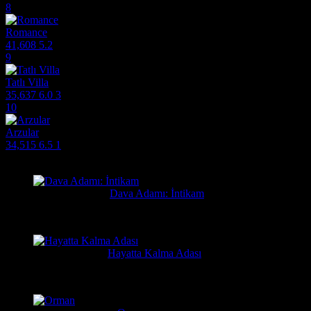
8
Romance
41,608
5.2
9
Tatlı Villa
35,637
6.0
3
10
Arzular
34,515
6.5
1
Filmlere Yapılan Yeni Yorumlar
Orhan
2 gün önce
Dava Adamı: İntikam
Güzel film güzel ve hızlı film sitesi. Hintlilerin tek güzel filmi...
Yusuf
7 gün önce
Hayatta Kalma Adası
Güzel bir film