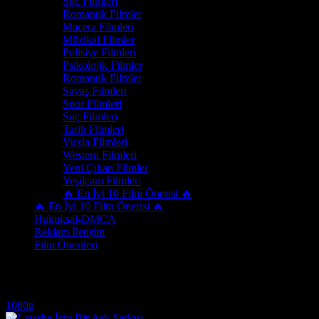
Suç Filmleri
Romantik Filmler
Macera Filmleri
Müzikal Filmler
Polisiye Filmleri
Psikolojik Filmler
Romantik Filmler
Savaş Filmleri
Spor Filmleri
Suç Filmleri
Tarih Filmleri
Vuxia Filmleri
Western Filmleri
Yeni Çıkan Filmler
Yeşilçam Filmleri
🔥 En İyi 10 Film Önerisi 🔥
🔥 En İyi 10 Film Önerisi 🔥
Hukuksal-DMCA
Reklam İletişim
Film Önerileri
kısa film izle
1080p