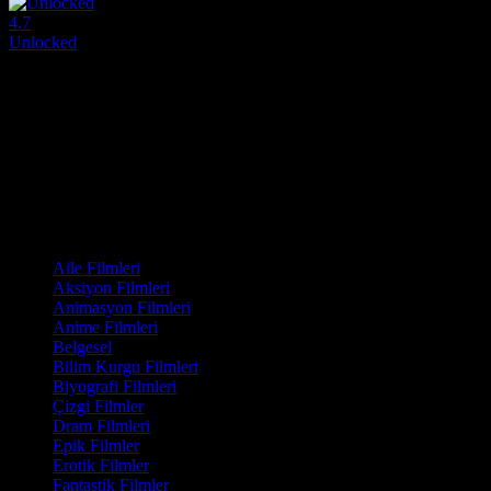
4.7
Unlocked
2021
Charlotte çok sıradan ve düzenli bir hayat yaşıyor. Okul işleri ve so
Yönetmen:
Michael Joseph Smith, Ko Han Lai
Oyuncular:
Cristina Cerda, Ko Han Lai, Kenzie Phillips
4.7
1,689
IMDB Puanı
İzlenme
Film Kategorisi
Aile Filmleri
Aksiyon Filmleri
Animasyon Filmleri
Anime Filmleri
Belgesel
Bilim Kurgu Filmleri
Biyografi Filmleri
Çizgi Filmler
Dram Filmleri
Epik Filmler
Erotik Filmler
Fantastik Filmler