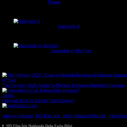
Serkan
1 hafta önce
Orman
Daniel Radcliffe'ın performansına gerçekten bayıldım, adam Har
messiparator
1 hafta önce
Gladyatör II
çok kötü begenmedim bence çağatay ulusoy oynamalıydı başrolu 
Erdogan
1 hafta önce
Sonsuzluk ve Bir Gün
Çok güzel gerçekçi bir film ilgiyle izledim
Film Haberleri
07 Tem
The Odyssey 2026: Nolan’ın Merakla Beklenen Filminden Fragman
28 Nis
Dünyada En Çok İzlenen Film Hangisi?
© 2026, Tüm Hakları Saklıdır.
Aksiyon Filmleri
|
HD Film İzle
|
2026 Filmleri |
Film İzle
|
Film Öneri
MN Film İzle Hakkında Daha Fazla Bilgi