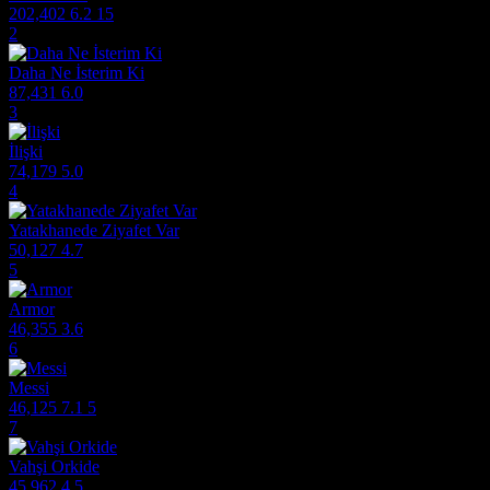
202,402
6.2
15
2
Daha Ne İsterim Ki
87,431
6.0
3
İlişki
74,179
5.0
4
Yatakhanede Ziyafet Var
50,127
4.7
5
Armor
46,355
3.6
6
Messi
46,125
7.1
5
7
Vahşi Orkide
45,962
4.5