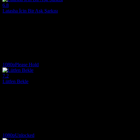
6.8
Latasha İçin Bir Aşk Şarkısı
2019
Güney Los Angeles'taki bir mağazada 15 yaşındaki Latasha Harlins'in si
Yönetmen:
Sophia Nahli Allison
Oyuncular:
Tybie O'Bard, Shinese Harlins, Zoe Flint
6.8
273
IMDB Puanı
İzlenme
1080p
Please Hold
7.2
Lütfen Bekle
2020
Genç bir adamın hayatı, kendini otomatik "adaletin" insafına kalmış ha
Yönetmen:
K.D. Dávila
Oyuncular:
Erick Lopez, Doreen Calderon, Daniel Edward Mora
7.2
4,537
IMDB Puanı
İzlenme
1080p
Unlocked