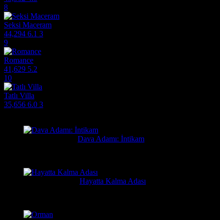
8
Seksi Maceram
44,294
6.1
3
9
Romance
41,629
5.2
10
Tatlı Villa
35,656
6.0
3
Filmlere Yapılan Yeni Yorumlar
Orhan
2 gün önce
Dava Adamı: İntikam
Güzel film güzel ve hızlı film sitesi. Hintlilerin tek güzel filmi...
Yusuf
1 hafta önce
Hayatta Kalma Adası
Güzel bir film