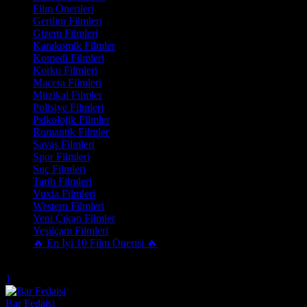
Film Önerileri
Gerilim Filmleri
Gizem Filmleri
Karakomik Filmler
Komedi Filmleri
Korku Filmleri
Macera Filmleri
Müzikal Filmler
Polisiye Filmleri
Psikolojik Filmler
Romantik Filmler
Savaş Filmleri
Spor Filmleri
Suç Filmleri
Tarih Filmleri
Vuxia Filmleri
Western Filmleri
Yeni Çıkan Filmler
Yeşilçam Filmleri
🔥 En İyi 10 Film Önerisi 🔥
Trend Olanlar
1
Bar Fedaisi