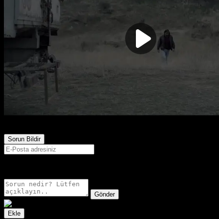
391
Görüntülenme
Sorun Bildir
E-postanız sadece moderatörler tarafından görünür.
Gönder
Ekle