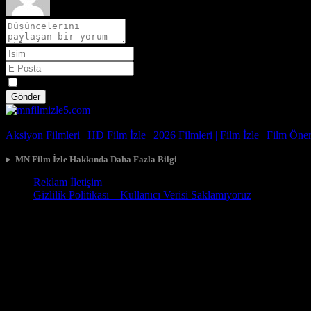
Spoiler
Gönder
© 2026, Tüm Hakları Saklıdır.
Aksiyon Filmleri
|
HD Film İzle
|
2026 Filmleri |
Film İzle
|
Film Öneri
MN Film İzle Hakkında Daha Fazla Bilgi
Reklam İletişim
Gizlilik Politikası – Kullanıcı Verisi Saklamıyoruz