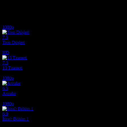
Film İzle MN Film.
İlginizi çekebilecek diğer filmler
1080p
7.5
Tren Düşleri
2025
HD
7.3
13 Tzameti
2005
1080p
6.5
Arzular
2026
1080p
6.9
İtiraf: Bölüm 1
2013