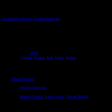
İzleme Listesi
Favoriler
Facebook'ta Paylaş
Twitter'da Paylaş
6.5
IMDB Puanı
Teret
(
The Load
)
Yapım Yılı
2018
Ülke
Croatia
,
Fransa
,
Iran
,
Qatar
,
Serbia
Film Süresi
98 dakika
Kategori
Dram Filmleri
Yönetmen
Ognjen Glavonic
Senaryo
Ognjen Glavonic, Geoffroy Grison
Oyuncular
Branko Perisic
,
Leon Lucev
,
Novak Bilbija
Ödüller
16 ödül & 18 Adaylık.
Vlada, 1999'da NATO'nun Sırbistan'ı bombalaması sırasında kamyon şo
izlerini taşıyan bir ülkede yolunu bulmaya çalışarak, bilmediği toprak