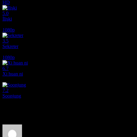
HD
5.0
İlişki
1988
1080p
3.5
Sekreter
1985
1080p
6.7
Xi huan ni
2017
7.2
Soonjung
2016
Film hakkındaki düşüncelerinizi paylaşın