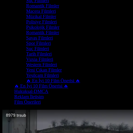
Suç Filmleri
Romantik Filmler
Macera Filmleri
Müzikal Filmler
Polisiye Filmleri
Psikolojik Filmler
Romantik Filmler
Savaş Filmleri
Spor Filmleri
Suç Filmleri
Tarih Filmleri
Vuxia Filmleri
Western Filmleri
Yeni Çıkan Filmler
Yeşilçam Filmleri
🔥 En İyi 10 Film Önerisi 🔥
🔥 En İyi 10 Film Önerisi 🔥
Hukuksal-DMCA
Reklam İletişim
Film Önerileri