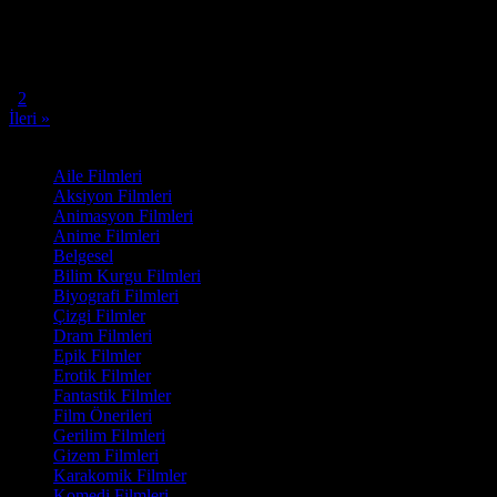
Oyuncular:
Louis Næss-Schmidt, Emma Sehested Høeg, Anders Mat
6.8
480
IMDB Puanı
İzlenme
« Geri
1
2
İleri »
Film Kategorisi
Aile Filmleri
Aksiyon Filmleri
Animasyon Filmleri
Anime Filmleri
Belgesel
Bilim Kurgu Filmleri
Biyografi Filmleri
Çizgi Filmler
Dram Filmleri
Epik Filmler
Erotik Filmler
Fantastik Filmler
Film Önerileri
Gerilim Filmleri
Gizem Filmleri
Karakomik Filmler
Komedi Filmleri