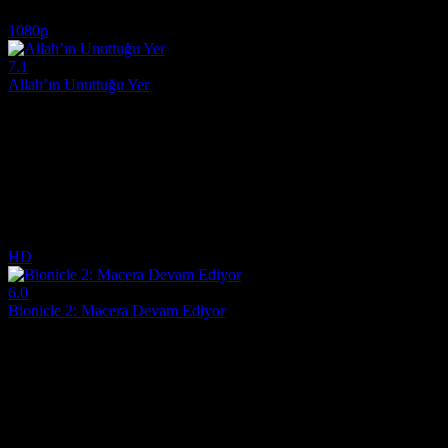
5.8
659
IMDB Puanı
İzlenme
1080p
7.1
Allah’ın Unuttuğu Yer
2022
19. yüzyılın sonlarında, genç bir Danimarkalı rahip İzlanda'nın ücra bir
Yönetmen:
Hlynur Pálmason
Oyuncular:
Elliott Crosset Hove, Ingvar Sigurdsson, Vic Carmen So
7.1
594
IMDB Puanı
İzlenme
HD
6.0
Bionicle 2: Macera Devam Ediyor
2004
Altı sıradan Matoran, efsanevi Metru Nui şehrinin koruyucuları olan Toa'
Yönetmen:
David Molina, Terry Shakespeare
Oyuncular:
Christopher Gaze, Michael Dobson, Paul Dobson, Tabith