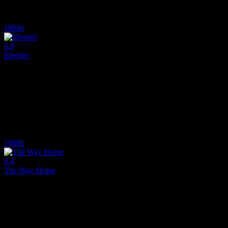
Oyuncular:
Mads Mikkelsen, Eva Green, Jeffrey Dean Morgan
6.7
680
IMDB Puanı
İzlenme
1080p
6.8
Bleeder
1999
Tek fiyatla iki hikaye: Lenny bir video dükkanında çalışıyor ve garso
Yönetmen:
Nicolas Winding Refn
Oyuncular:
Kim Bodnia, Mads Mikkelsen, Rikke Louise Andersson
6.8
4,172
IMDB Puanı
İzlenme
1080p
6.4
The Way Home
2024
Ailesini geri kazanmak için zorlu bir içsel ve fiziksel yolculuğa çıkan 
Yönetmen:
Charlotte Sieling