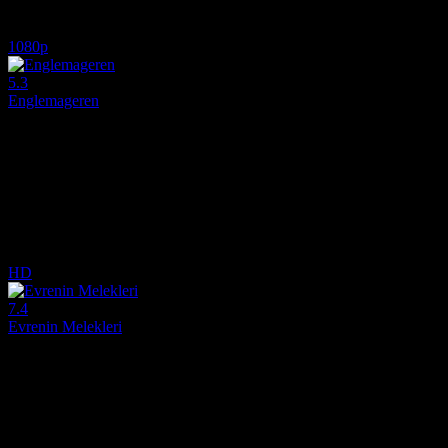
6.4
2,364
IMDB Puanı
İzlenme
1080p
5.3
Englemageren
2023
Dedektif Laura, doğum sonrası depresyon nedeniyle hastalık iznindeydi, 
Yönetmen:
Esben Tønnesen, Julie R. Ølgaard
Oyuncular:
Julie R. Ølgaard, Roland Møller, Stine Stengade
5.3
547
IMDB Puanı
İzlenme
HD
7.4
Evrenin Melekleri
2000
Etkileyici bir film izle deneyimi arayanlar için Evrenin Melekleri (Eng
Yönetmen:
Friðrik Þór Friðriksson
Oyuncular:
Ingvar Sigurdsson, Baltasar Kormákur, Hilmir Snær Guð