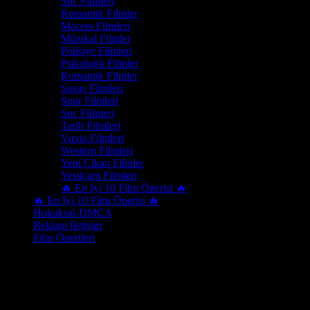
Suç Filmleri
Romantik Filmler
Macera Filmleri
Müzikal Filmler
Polisiye Filmleri
Psikolojik Filmler
Romantik Filmler
Savaş Filmleri
Spor Filmleri
Suç Filmleri
Tarih Filmleri
Vuxia Filmleri
Western Filmleri
Yeni Çıkan Filmler
Yeşilçam Filmleri
🔥 En İyi 10 Film Önerisi 🔥
🔥 En İyi 10 Film Önerisi 🔥
Hukuksal-DMCA
Reklam İletişim
Film Önerileri
Ülke
Denmark