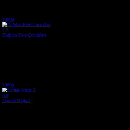
Oyuncular:
Kristine Kujath Thorp, Rolf Kristian Larsen, Henrik Bjel
6.3
717
IMDB Puanı
İzlenme
1080p
7.2
Dağılan Evin Çocukları
2022
Ukrayna'nın doğusunda, savaş hattına yakın bir bölgede bulunan geçici 
Yönetmen:
Simon Lereng Wilmont
Oyuncular:
Marharyta Burlutska, Anjelika Stolyarova, Olga Tronova
7.2
504
IMDB Puanı
İzlenme
1080p
6.8
Damalı Ninja 2
2021
Danimarka’nın en sevilen kahramanı Damalı Ninja geri dönüyor! Alex
Yönetmen:
Thorbjørn Christoffersen, Anders Matthesen