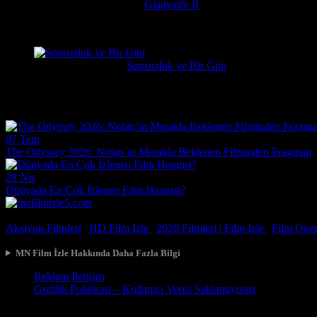
messiparator
1 hafta önce
Gladyatör II
çok kötü begenmedim bence çağatay ulusoy oynamalıydı başrolu 
Erdogan
1 hafta önce
Sonsuzluk ve Bir Gün
Çok güzel gerçekçi bir film ilgiyle izledim
Film Haberleri
07 Tem
The Odyssey 2026: Nolan’ın Merakla Beklenen Filminden Fragman
28 Nis
Dünyada En Çok İzlenen Film Hangisi?
© 2026, Tüm Hakları Saklıdır.
Aksiyon Filmleri
|
HD Film İzle
|
2026 Filmleri |
Film İzle
|
Film Öneri
MN Film İzle Hakkında Daha Fazla Bilgi
Reklam İletişim
Gizlilik Politikası – Kullanıcı Verisi Saklamıyoruz