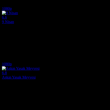
6.0
462
IMDB Puanı
İzlenme
1080p
6.6
9 Nisan
2015
2015 yapımı bu nefes kesen tarihi savaş ve dram filminde, 9 Nisan 1
Yönetmen:
Roni Ezra
Oyuncular:
Pilou Asbæk, Lars Mikkelsen, Joachim Fjelstrup
6.6
504
IMDB Puanı
İzlenme
1080p
6.8
Aşkın Yasak Meyvesi
1995
Aşkın Yasak Meyvesi İzle – Lust och fägring stor 1995 Full HD 1080p 
Yönetmen:
Bo Widerberg
Oyuncular:
Johan Widerberg, Marika Lagercrantz, Tomas von Bröms