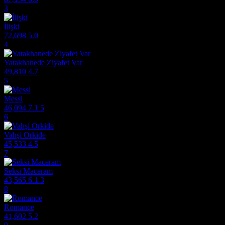
3
İlişki
72,698
5.0
4
Yatakhanede Ziyafet Var
49,810
4.7
5
Messi
46,094
7.1
5
6
Vahşi Orkide
45,533
4.5
7
Seksi Maceram
43,565
6.1
3
8
Romance
41,602
5.2