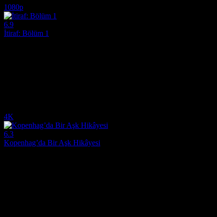
1080p
6.9
İtiraf: Bölüm 1
2013
"İtiraf: Bölüm 1", karakterlerin bastırılmış arzularını ve karanlık sırlar
Yönetmen:
Lars von Trier
Oyuncular:
Charlotte Gainsbourg, Stellan Skarsgård, Stacy Martin
6.9
18,524
IMDB Puanı
İzlenme
4K
6.3
Kopenhag’da Bir Aşk Hikâyesi
2025
İşinde çok başarılı ve profesyonel bir yazar olan kadın, hayatının aşkın
Yönetmen:
Ditte Hansen, Louise Mieritz
Oyuncular:
Rosalinde Mynster, Joachim Fjelstrup, Anders W. Berthel