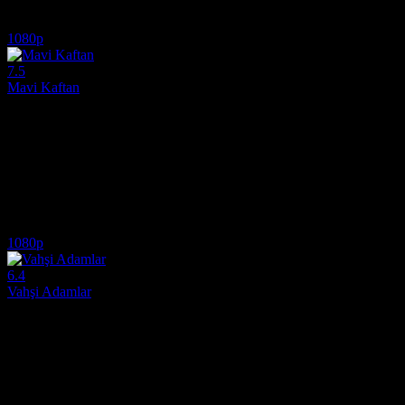
5.5
1,170
IMDB Puanı
İzlenme
1080p
7.5
Mavi Kaftan
2022
Duyguların ilmek ilmek işlendiği Mavi Kaftan izle (The Blue Caftan) s
Yönetmen:
Maryam Touzani
Oyuncular:
Lubna Azabal, Saleh Bakri, Ayoub Missioui
7.5
1,122
IMDB Puanı
İzlenme
1080p
6.4
Vahşi Adamlar
2021
Eşsiz bir film izle deneyimi sunan Wild Men (Vahşi Adamlar), modern h
Yönetmen:
Thomas Daneskov
Oyuncular:
Rasmus Bjerg, Zaki Youssef, Bjørn Sundquist