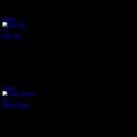
Oyuncular:
Dar Salim, Stine Fischer Christensen, Ali Sivandi
6.5
714
IMDB Puanı
İzlenme
1080p
7.1
Kon-Tiki
2012
Norveçli kaşif Thor Heyerdahl'ın 1947 yılında gerçekleştirdiği inanıl
Yönetmen:
Joachim Rønning, Espen Sandberg
Oyuncular:
Pål Sverre Hagen, Anders Baasmo, Gustaf Skarsgård
7.1
580
IMDB Puanı
İzlenme
1080p
6.3
Kuzey Denizi
2021
Norveç açıklarında yer alan dev bir petrol platformunun aniden çökmesiy
Yönetmen:
John Andreas Andersen