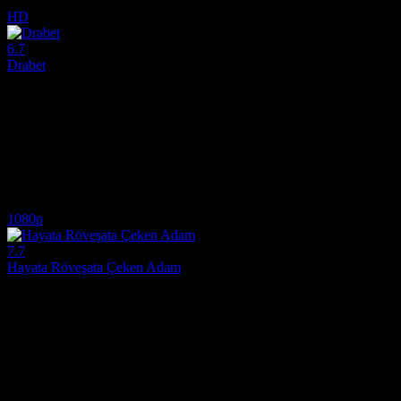
6.3
28,352
4
IMDB Puanı
İzlenme
Yorum
HD
6.7
Drabet
2005
Bir üniversite profesörü, bir polisi öldürmekle suçlanan radikal görüşlü
Yönetmen:
Per Fly
Oyuncular:
Jesper Christensen, Pernilla August, Beate Bille
6.7
1,102
IMDB Puanı
İzlenme
1080p
7.7
Hayata Röveşata Çeken Adam
2015
Günlerini site kurallarını uygulatıp vefat eden eşinin mezarını ziyare
Yönetmen:
Hannes Holm
Oyuncular:
Rolf Lassgård, Bahar Pars, Filip Berg