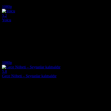
5.6
4,189
IMDB Puanı
İzlenme
1080p
5.2
Yolcu
2021
Yaralı bir gezi katılımcısını taşıyan bir minibüsteki kişiler, yolculuk
Yönetmen:
Raúl Cerezo, Fernando González Gómez
Oyuncular:
Ramiro Blas, Cecilia Suárez, Paula Gallego
5.2
1,171
IMDB Puanı
İzlenme
1080p
5.8
Gece Nöbeti – Şeytanlar kalıtsaldır
2023
Martin'in kızı Emma, ​​yaklaşık otuz yıl önce anne ve babasına ne oldu
Yönetmen:
Ole Bornedal
Oyuncular:
Fanny Leander Bornedal, Nikolaj Coster-Waldau, Kim B