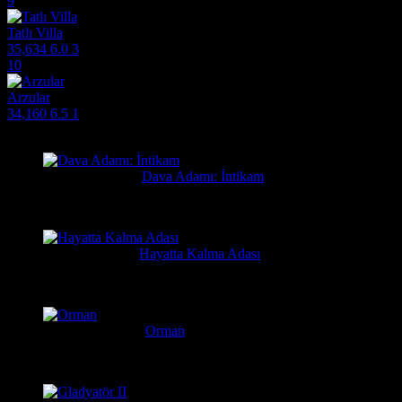
9
Tatlı Villa
35,634
6.0
3
10
Arzular
34,160
6.5
1
Filmlere Yapılan Yeni Yorumlar
Orhan
1 gün önce
Dava Adamı: İntikam
Güzel film güzel ve hızlı film sitesi. Hintlilerin tek güzel filmi...
Yusuf
6 gün önce
Hayatta Kalma Adası
Güzel bir film
Serkan
7 gün önce
Orman
Daniel Radcliffe'ın performansına gerçekten bayıldım, adam Har