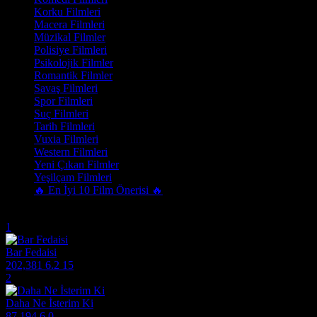
Korku Filmleri
Macera Filmleri
Müzikal Filmler
Polisiye Filmleri
Psikolojik Filmler
Romantik Filmler
Savaş Filmleri
Spor Filmleri
Suç Filmleri
Tarih Filmleri
Vuxia Filmleri
Western Filmleri
Yeni Çıkan Filmler
Yeşilçam Filmleri
🔥 En İyi 10 Film Önerisi 🔥
Trend Olanlar
1
Bar Fedaisi
202,381
6.2
15
2
Daha Ne İsterim Ki
87,194
6.0