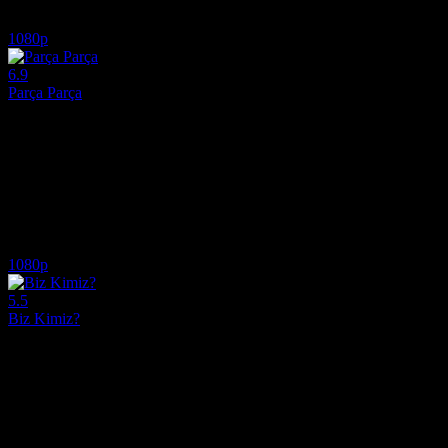
6.8
12,548
IMDB Puanı
İzlenme
1080p
6.9
Parça Parça
2024
Lego animasyonu merceğinden anlatılan, Pharrell Williams'ın hayatına 
Yönetmen:
Morgan Neville
Oyuncular:
Pharrell Williams, Morgan Neville, Kendrick Lamar
6.9
496
IMDB Puanı
İzlenme
1080p
5.5
Biz Kimiz?
2015
Nefes kesen bir hayatta kalma mücadelesi için Biz Kimiz? izle (Sorgen
Yönetmen:
Bo Mikkelsen
Oyuncular:
Benjamin Engell, Troels Lyby, Mille Dinesen