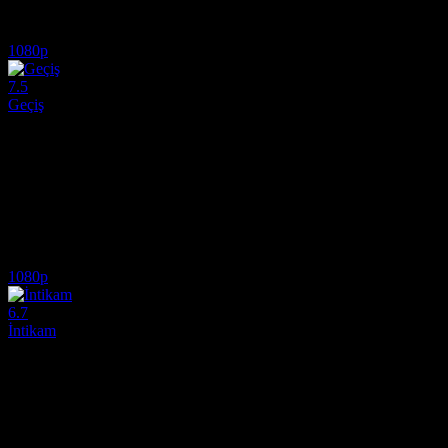
7.4
1,317
IMDB Puanı
İzlenme
1080p
7.5
Geçiş
2024
Emekli öğretmen Lia, uzun zamandır kayıp olan yeğeni Tekla'yı bulmaya
Yönetmen:
Levan Akin
Oyuncular:
Mzia Arabuli, Lucas Kankava, Deniz Dumanli
7.5
656
IMDB Puanı
İzlenme
1080p
6.7
İntikam
2014
1870'ler Amerika'sında, barışsever bir Amerikalı yerleşimci ailesinin ö
Yönetmen:
Kristian Levring