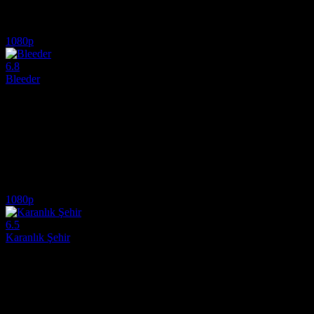
Oyuncular:
Nikolaj Lie Kaas, Albert Rudbeck Lindhardt, Arian Kash
6.4
684
IMDB Puanı
İzlenme
1080p
6.8
Bleeder
1999
Tek fiyatla iki hikaye: Lenny bir video dükkanında çalışıyor ve garso
Yönetmen:
Nicolas Winding Refn
Oyuncular:
Kim Bodnia, Mads Mikkelsen, Rikke Louise Andersson
6.8
1,065
IMDB Puanı
İzlenme
1080p
6.5
Karanlık Şehir
2017
Başarılı bir doktor, çete bağlantılı bir saldırıda küçük kardeşini kaybed
Yönetmen:
Fenar Ahmad