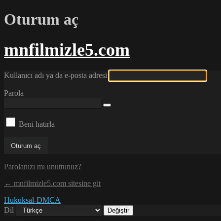
Oturum aç
mnfilmizle5.com
Kullanıcı adı ya da e-posta adresi
Parola
Beni hatırla
Parolanızı mı unuttunuz?
← mnfilmizle5.com sitesine git
Hukuksal-DMCA
Dil