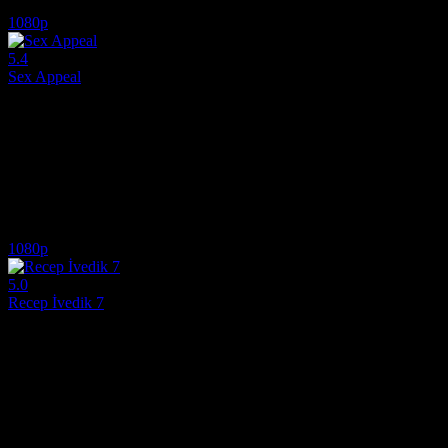
5.8
4,538
IMDB Puanı
İzlenme
1080p
5.4
Sex Appeal
2022
Mükemmeliyetçiliğe yatkın bir genç olan Avery, uzun mesafeli erkek ark
Yönetmen:
Talia Osteen
Oyuncular:
Mika Abdalla, Jake Short, Fortune Feimster
5.4
2,479
IMDB Puanı
İzlenme
1080p
5.0
Recep İvedik 7
2022
Recep İvedik ve en yakın arkadaşı Nurullah, Recep'e büyükannesinden 
Yönetmen:
Togan Gökbakar
Oyuncular:
Sahan Gökbakar, Öznur Serçeler, Irfan Kangi