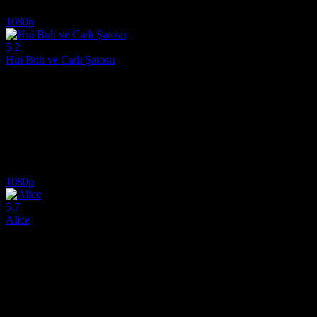
6.7
1,436
IMDB Puanı
İzlenme
1080p
5.2
Hui Buh ve Cadı Şatosu
2022
Kötü cadı Erla, Hui Buh ve yeğeni küçük cadı Ophelia'nın hayatını zor
Yönetmen:
Sebastian Niemann
Oyuncular:
Michael Herbig, Christoph Maria Herbst, Rick Kavanian
5.2
1,167
IMDB Puanı
İzlenme
1080p
5.7
Alice
2022
Köleleştirilmiş bir kadın, gözlerden uzak çiftliğinden kaçar ve ağaçlar
Yönetmen:
Krystin Ver Linden
Oyuncular:
Keke Palmer, Common, Jonny Lee Miller