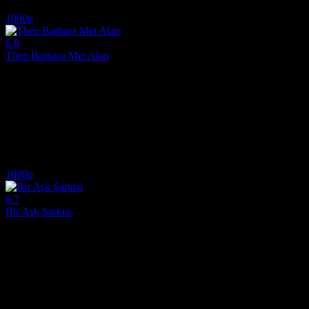
5.0
5,654
IMDB Puanı
İzlenme
1080p
6.8
Then Barbara Met Alan
2022
1989'da tanışan ve engelli haklarını gündemin ön sıralarına taşıyan pro
Yönetmen:
Bruce Goodison, Amit Sharma
Oyuncular:
Ruth Madeley, Arthur Hughes, Philippa Cole
6.8
2,035
IMDB Puanı
İzlenme
1080p
6.7
Bir Aşk Şarkısı
2022
Batı'nın kırsalındaki bir kamp alanında bir kadın, geçmişinden gelen es
Yönetmen:
Max Walker-Silverman
Oyuncular:
Dale Dickey, Wes Studi, Michelle Wilson