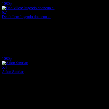
1080p
6.7
Deo killeo: Jugeodo doeneun ai
2022
Emekli bir suikastçının koruması üstlenen genç kızı kurtarmak için gir
Yönetmen:
Jae-Hoon Choi
Oyuncular:
Jang Hyuk, Seo-young Lee, Bang Eun-Jung
6.7
1,002
IMDB Puanı
İzlenme
1080p
5.4
Aşkın Sınırları
2022
Yıllar süren birlikteliklerinin ardından Petr ve Hana, dile getiremedikle
Yönetmen:
Tomasz Winski
Oyuncular:
Hana Vagnerová, Matyás Reznícek, Eliska Krenková