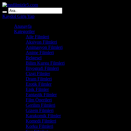
Kaydol
Giriş Yap
Anasayfa
Kategoriler
Aile Filmleri
Aksiyon Filmleri
Animasyon Filmleri
Anime Filmleri
Belgesel
Bilim Kurgu Filmleri
Biyografi Filmleri
Çizgi Filmler
Dram Filmleri
Erotik Filmler
Epik Filmler
Fantastik Filmler
Film Önerileri
Gerilim Filmleri
Gizem Filmleri
Karakomik Filmler
Komedi Filmleri
Korku Filmleri