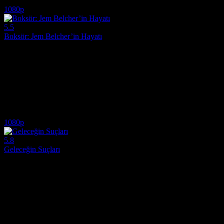
5.4
25,690
IMDB Puanı
İzlenme
1080p
5.5
Boksör: Jem Belcher’in Hayatı
2022
İngiltere'nin en genç boks şampiyonu Jem Belcher'ın yükselişini ve ve
Yönetmen:
Daniel Graham
Oyuncular:
Matt Hookings, Ray Winstone, Russell Crowe
5.5
2,198
IMDB Puanı
İzlenme
1080p
5.8
Geleceğin Suçları
2022
İnsanlığın, sürekli değişen ve sentetik bir ortama adapte olmak zorunda
Yönetmen:
David Cronenberg
Oyuncular:
Viggo Mortensen, Léa Seydoux, Kristen Stewart