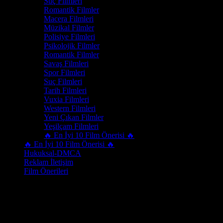
Suç Filmleri
Romantik Filmler
Macera Filmleri
Müzikal Filmler
Polisiye Filmleri
Psikolojik Filmler
Romantik Filmler
Savaş Filmleri
Spor Filmleri
Suç Filmleri
Tarih Filmleri
Vuxia Filmleri
Western Filmleri
Yeni Çıkan Filmler
Yeşilçam Filmleri
🔥 En İyi 10 Film Önerisi 🔥
🔥 En İyi 10 Film Önerisi 🔥
Hukuksal-DMCA
Reklam İletişim
Film Önerileri
Yapım
2022