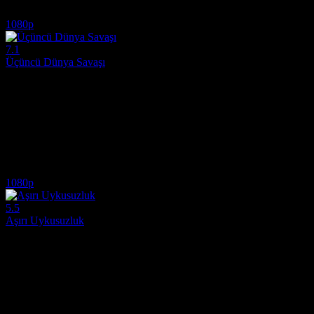
5.7
1,948
IMDB Puanı
İzlenme
1080p
7.1
Üçüncü Dünya Savaşı
2022
Bir filmde rol alan gündelik işçi, sevgilisini sette gizlice saklamak zoru
Yönetmen:
Houman Seyyedi
Oyuncular:
Mohsen Tanabandeh, Mahsa Hejazi, Neda Jebreili
7.1
1,085
IMDB Puanı
İzlenme
1080p
5.5
Aşırı Uykusuzluk
2022
Yakın gelecek. Eski cezaevleri artık birer anı. Mahkumlar cezalarını d
Yönetmen:
Alberto Mascia
Oyuncular:
Stefano Accorsi, Katsiaryna Shulha, Astrid Meloni