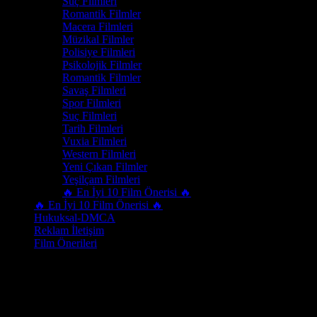
Suç Filmleri
Romantik Filmler
Macera Filmleri
Müzikal Filmler
Polisiye Filmleri
Psikolojik Filmler
Romantik Filmler
Savaş Filmleri
Spor Filmleri
Suç Filmleri
Tarih Filmleri
Vuxia Filmleri
Western Filmleri
Yeni Çıkan Filmler
Yeşilçam Filmleri
🔥 En İyi 10 Film Önerisi 🔥
🔥 En İyi 10 Film Önerisi 🔥
Hukuksal-DMCA
Reklam İletişim
Film Önerileri