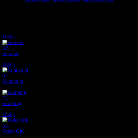
Dante Alighieri'nin "İlahi Komedya" adlı şiirinin el yazması bir rahib
istendiğinde onu ele geçirir.
İlginizi çekebilecek diğer filmler
1080p
3.5
Sekreter
1985
1080p
6.7
Xi huan ni
2017
7.2
Soonjung
2016
1080p
5.3
Stolen Girl
2025