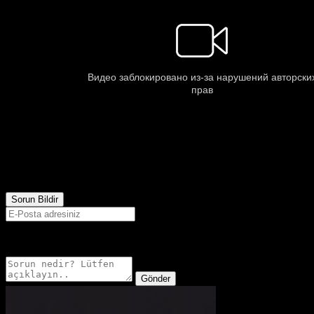
422
Görüntülenme
Sorun Bildir
E-postanız sadece moderatörler tarafından görünür.
Gönder