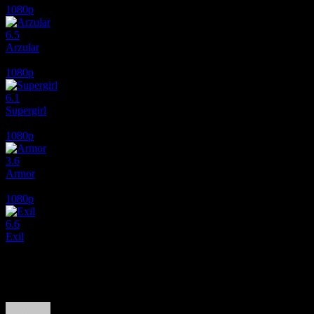
1080p
6.5
Arzular
2026
1080p
6.1
Supergirl
2026
1080p
3.6
Armor
2024
1080p
6.6
Exil
2020
Film hakkındaki düşüncelerinizi paylaşın