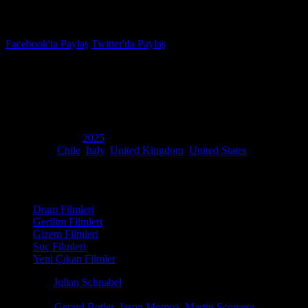
İzleme Listesi
Favoriler
Facebook'ta Paylaş
Twitter'da Paylaş
4.5
IMDB Puanı
Dante’nin Elinden
(
In the Hand of Dante
)
Yapım Yılı
2025
Ülke
Chile
,
Italy
,
United Kingdom
,
United States
Film Süresi
150 dakika
Kategori
Dram Filmleri
Gerilim Filmleri
Gizem Filmleri
Suç Filmleri
Yeni Çıkan Filmler
Yönetmen
Julian Schnabel
Senaryo
Louise Kugelberg, Julian Schnabel, Nick Tosches
Oyuncular
Gerard Butler
,
Jason Momoa
,
Martin Scorsese