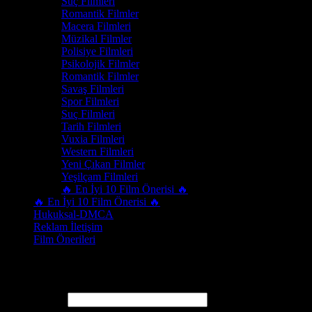
Suç Filmleri
Romantik Filmler
Macera Filmleri
Müzikal Filmler
Polisiye Filmleri
Psikolojik Filmler
Romantik Filmler
Savaş Filmleri
Spor Filmleri
Suç Filmleri
Tarih Filmleri
Vuxia Filmleri
Western Filmleri
Yeni Çıkan Filmler
Yeşilçam Filmleri
🔥 En İyi 10 Film Önerisi 🔥
🔥 En İyi 10 Film Önerisi 🔥
Hukuksal-DMCA
Reklam İletişim
Film Önerileri
Üye Girişi
Kullanıcı Adı