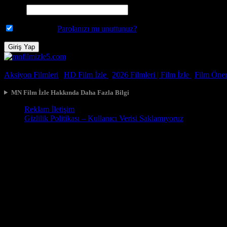
Parola
Beni Hatırla
Parolanızı mı unuttunuz?
© 2026, Tüm Hakları Saklıdır.
Aksiyon Filmleri
|
HD Film İzle
|
2026 Filmleri |
Film İzle
|
Film Öneri
MN Film İzle Hakkında Daha Fazla Bilgi
Reklam İletişim
Gizlilik Politikası – Kullanıcı Verisi Saklamıyoruz