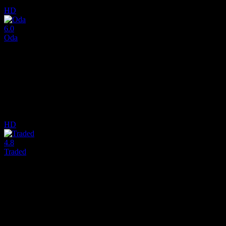
5.1
434
IMDB Puanı
İzlenme
HD
6.0
Oda
2014
Amerikan İç Savaşı'nın son günlerinde erkeksiz kalan üç Güneyli kadın
Yönetmen:
Daniel Barber
Oyuncular:
Brit Marling, Hailee Steinfeld, Sam Worthington
6.0
1,872
IMDB Puanı
İzlenme
HD
4.8
Traded
2016
1880'lerin western filmi "Traded"da bir baba, kızını eski bir düşmanın
Yönetmen:
Timothy Woodward Jr.
Oyuncular:
Kris Kristofferson, Trace Adkins, Michael Paré