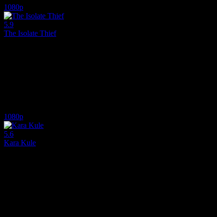
1080p
5.9
The Isolate Thief
2026
Tehlikeli bir soygunun ardından kıyasıya bir hayatta kalma mücadeles
Yönetmen:
John Suits
Oyuncular:
Philip McDermott Young, Sean Bean, Joe Pantoliano
5.9
2,102
IMDB Puanı
İzlenme
1080p
5.6
Kara Kule
2017
Paralel bir gerçeklikten gelen karanlık bir kulenin hayallerine musallat
Yönetmen:
Nikolaj Arcel
Oyuncular:
Idris Elba, Matthew McConaughey, Tom Taylor