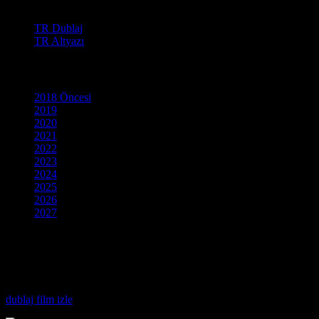
Film Dili
TR Dublaj
TR Altyazı
Yapım Yılı
2018 Öncesi
2019
2020
2021
2022
2023
2024
2025
2026
2027
Vahşi Batı’nın tozlu yollarında, kanunsuz toprakların tam kalbinde bir
geldiniz. Efsanevi kovboyların düellolarından, unutulmaz altın avcıları
derledik. Klasikleşmiş kült yapımlardan modern Western örneklerine ka
Geçmişin sert ve kararlı dünyasında yol alırken daha fazla seçenek a
dublaj film izle
seçeneğiyle, takılma yaşamadan hemen seyretmeye başla