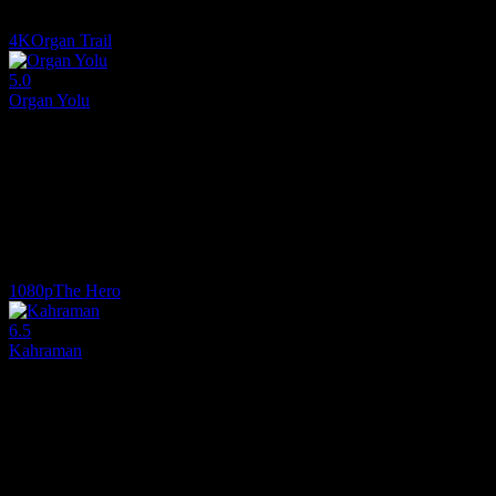
4.9
4,376
IMDB Puanı
İzlenme
4K
Organ Trail
5.0
Organ Yolu
2023
1870'lerde Montana'nın kışında yalnız başına hayatta kalmak ve tek dü
Yönetmen:
Michael Patrick Jann
Oyuncular:
Zoé De Grand Maison, Mather Zickel, Lisa LoCicero
5.0
2,330
IMDB Puanı
İzlenme
1080p
The Hero
6.5
Kahraman
2017
Hasta bir film yıldızı geçmişiyle ve ölümlülüğüyle yüzleşir.
Yönetmen:
Brett Haley
Oyuncular:
Sam Elliott, Laura Prepon, Krysten Ritter