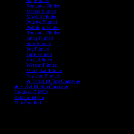
Suç Filmleri
Romantik Filmler
Macera Filmleri
Müzikal Filmler
Polisiye Filmleri
Psikolojik Filmler
Romantik Filmler
Savaş Filmleri
Spor Filmleri
Suç Filmleri
Tarih Filmleri
Vuxia Filmleri
Western Filmleri
Yeni Çıkan Filmler
Yeşilçam Filmleri
🔥 En İyi 10 Film Önerisi 🔥
🔥 En İyi 10 Film Önerisi 🔥
Hukuksal-DMCA
Reklam İletişim
Film Önerileri
Tür:
Western Filmleri