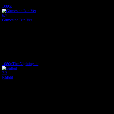
4.8
997
IMDB Puanı
İzlenme
1080p
6.7
Gitmesine İzin Ver
2020
Emekli bir şerif ve eşi, oğullarının ölümünün acısını yaşayarak tek toru
Yönetmen:
Thomas Bezucha
Oyuncular:
Diane Lane, Kevin Costner, Kayli Carter
6.7
1,059
IMDB Puanı
İzlenme
1080p
The Nightingale
7.3
Bülbül
2018
1825 yılında geçen hikâyede, genç bir İrlandalı mahkum kadın olan Clar
Yönetmen:
Jennifer Kent
Oyuncular:
Aisling Franciosi, Maya Christie, Baykali Ganambarr