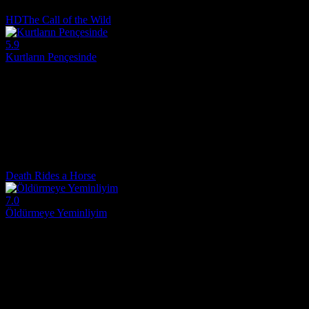
7.3
3,184
IMDB Puanı
İzlenme
HD
The Call of the Wild
5.9
Kurtların Pençesinde
1972
Bir ev köpeği kaçırılıp kızak köpeği olarak kuzeye getirilir.
Yönetmen:
Ken Annakin
Oyuncular:
Charlton Heston, Michèle Mercier, Raimund Harmstorf
5.9
1,963
IMDB Puanı
İzlenme
Death Rides a Horse
7.0
Öldürmeye Yeminliyim
1967
Ailesine tecavüz edip öldüren dört haydutu öldürmeye kararlı genç bir 
Yönetmen:
Giulio Petroni
Oyuncular:
Lee Van Cleef, John Phillip Law, Mario Brega