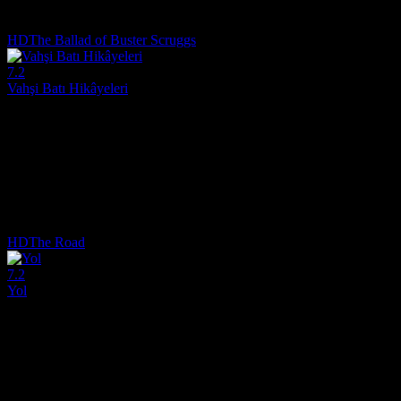
7.4
1,630
4
IMDB Puanı
İzlenme
Yorum
HD
The Ballad of Buster Scruggs
7.2
Vahşi Batı Hikâyeleri
2018
Antolojiyi yazıp yöneten Joel ve Ethan Coen'in eşsiz zihinlerinin ürünü
Yönetmen:
Ethan Coen, Joel Coen
Oyuncular:
Tim Blake Nelson, Willie Watson, Clancy Brown
7.2
3,210
IMDB Puanı
İzlenme
HD
The Road
7.2
Yol
2009
Tehlikeli bir kıyamet sonrası dünyada, hasta bir baba, yavaş yavaş de
Yönetmen:
John Hillcoat
Oyuncular:
Viggo Mortensen, Charlize Theron, Kodi Smit-McPhee