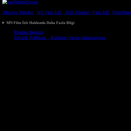
© 2026, Tüm Hakları Saklıdır.
Aksiyon Filmleri
|
HD Film İzle
|
2026 Filmleri |
Film İzle
|
Film Öneri
MN Film İzle Hakkında Daha Fazla Bilgi
Reklam İletişim
Gizlilik Politikası – Kullanıcı Verisi Saklamıyoruz