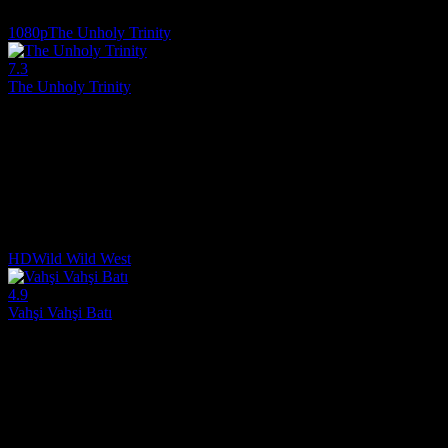
7.0
2,962
IMDB Puanı
İzlenme
1080p
The Unholy Trinity
7.3
The Unholy Trinity
2024
1870'lerde Montana'da bir kasabanın gömülü sırları, mirasını geri alma
Yönetmen:
Richard Gray
Oyuncular:
Pierce Brosnan, Samuel L. Jackson, Brandon Lessard
7.3
4,392
IMDB Puanı
İzlenme
HD
Wild Wild West
4.9
Vahşi Vahşi Batı
1999
Vahşi Batı'nın en iyi iki özel ajanı, Başkan Grant'i, İç Savaş'ı kaybe
Yönetmen:
Barry Sonnenfeld
Oyuncular:
Will Smith, Kevin Kline, Kenneth Branagh