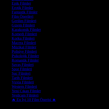
Epik Filmler
Erotik Filmler
Fantastik Filmler
Film Önerileri
Gerilim Filmleri
Gizem Filmleri
Karakomik Filmler
Komedi Filmleri
Korku Filmleri
Macera Filmleri
Müzikal Filmler
Polisiye Filmleri
Psikolojik Filmler
Romantik Filmler
Savaş Filmleri
Spor Filmleri
Suç Filmleri
Tarih Filmleri
Vuxia Filmleri
Western Filmleri
Yeni Çıkan Filmler
Yeşilçam Filmleri
🔥 En İyi 10 Film Önerisi 🔥