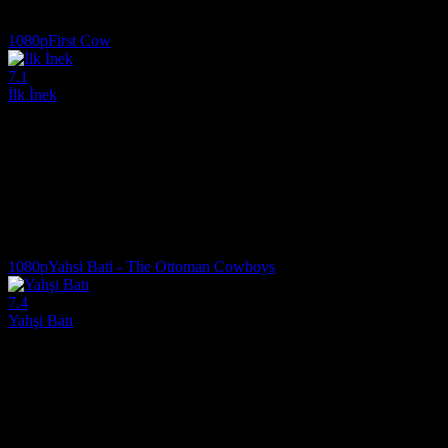
6.5
3,827
IMDB Puanı
İzlenme
1080p
First Cow
7.1
İlk İnek
2019
Yetenekli bir aşçı batıya gider ve Oregon'daki bir grup kürk avcısına ka
Yönetmen:
Kelly Reichardt
Oyuncular:
Alia Shawkat, John Magaro, Dylan Smith
7.1
1,865
IMDB Puanı
İzlenme
1080p
Yahsi Bati - The Ottoman Cowboys
7.4
Yahşi Batı
2009
1881 yılında iki Osmanlı Gizli Ajanı, padişahın isteği üzerine, değer
Yönetmen:
Ömer Faruk Sorak
Oyuncular:
Cem Yilmaz, Ozan Güven, Demet Evgar