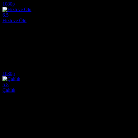
1080p
6.5
Hızlı ve Ölü
1995
Ellen adında, ismi duyulmamış bir kadın silahşör, küçük bir kasabaya, s
Yönetmen:
Sam Raimi
Oyuncular:
Sharon Stone, Gene Hackman, Russell Crowe
6.5
1,150
IMDB Puanı
İzlenme
1080p
5.8
Çalılık
2024
Bir ödül avcısı ve sıra dışı kahramanlardan oluşan bir grup, acımasız b
Yönetmen:
Elliott Lester
Oyuncular:
Peter Dinklage, Juliette Lewis, Levon Hawke
5.8
2,777
IMDB Puanı
İzlenme