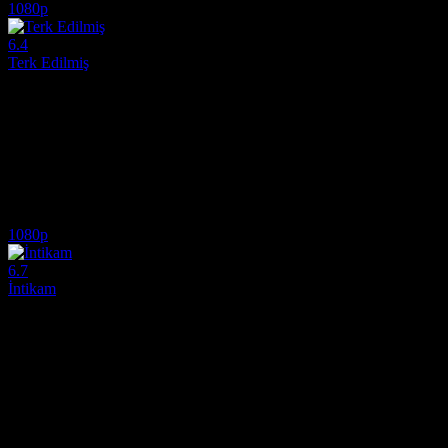
1080p
6.4
Terk Edilmiş
2015
1872'de, John Henry Clayton adında öfkeli bir silahşör, toplulukları 
Yönetmen:
Jon Cassar
Oyuncular:
Esther Purves-Smith, Kiefer Sutherland, Donald Sutherla
6.4
1,457
IMDB Puanı
İzlenme
1080p
6.7
İntikam
2014
1870'ler Amerika'sında, barışsever bir Amerikalı yerleşimci ailesinin ö
Yönetmen:
Kristian Levring
Oyuncular:
Mads Mikkelsen, Eva Green, Jeffrey Dean Morgan
6.7
681
IMDB Puanı
İzlenme