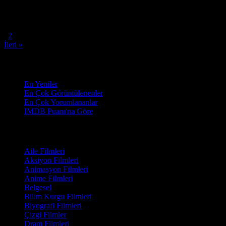
Oyuncular:
Timothy Olyphant, Ian McShane, Molly Parker
8.6
1,547
IMDB Puanı
İzlenme
« Geri
1
2
İleri »
Sırala
En Yeniler
En Çok Görüntülenenler
En Çok Yorumlananlar
IMDB Puanı'na Göre
Türler
Aile Filmleri
Aksiyon Filmleri
Animasyon Filmleri
Anime Filmleri
Belgesel
Bilim Kurgu Filmleri
Biyografi Filmleri
Çizgi Filmler
Dram Filmleri