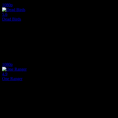
5.6
2,673
1
IMDB Puanı
İzlenme
Yorum
1080p
5.6
Dead Birds
2004
Bir grup Konfederasyon askeri, bir bankayı soyduktan sonra terk edilmiş
Yönetmen:
Alex Turner
Oyuncular:
Henry Thomas, Patrick Fugit, Nicki Aycox
5.6
646
IMDB Puanı
İzlenme
1080p
4.9
One Ranger
2023
İngiliz istihbaratı tarafından görevlendirilen bir Teksas Korucusu, Lond
Yönetmen:
Jesse V. Johnson
Oyuncular:
Thomas Jane, Dean Jagger, Dominique Tipper