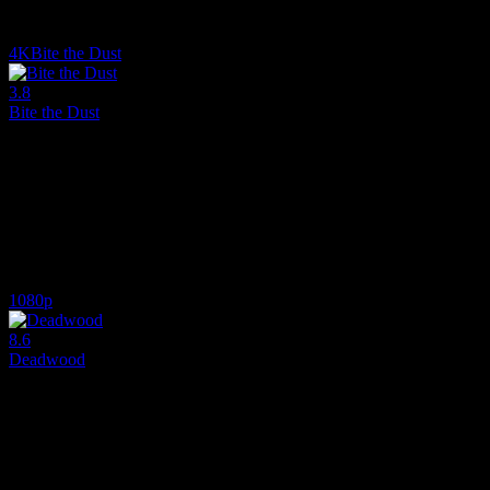
7.2
1,682
IMDB Puanı
İzlenme
4K
Bite the Dust
3.8
Bite the Dust
2023
Kayıp yetim çocukları arayan iki kötü şöhretli ödül avcısı, zalim bir 
Yönetmen:
Christopher Sheffield
Oyuncular:
Heather Renee Wake, Russell Clay, George Nelson
3.8
1,760
IMDB Puanı
İzlenme
1080p
8.6
Deadwood
2004
Deadwood sakinleri 1889'da Dakota'nın eyalet olmasını anmak için to
Yönetmen:
David Milch