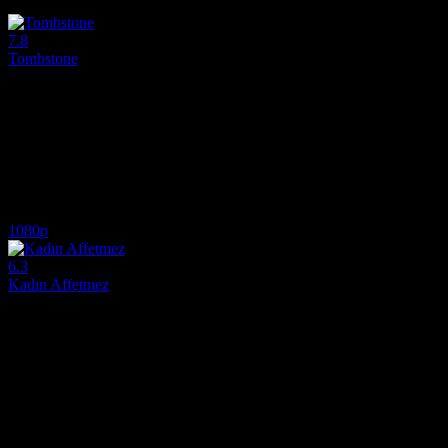
4.9
1,097
IMDB Puanı
İzlenme
7.8
Tombstone
1993
Film, 1881 ve 1882 yıllarında ABD'nin batısında yaşanmış birtakım ta
Yönetmen:
George P. Cosmatos
Oyuncular:
Kurt Russell, Val Kilmer, Sam Elliott
7.8
1,360
IMDB Puanı
İzlenme
1080p
6.3
Kadın Affetmez
2017
Amerikan İç Savaşı'nın gölgesinde, dış dünyadan izole bir kız okulund
Yönetmen:
Sofia Coppola
Oyuncular:
Nicole Kidman, Kirsten Dunst, Elle Fanning
6.3
834
IMDB Puanı
İzlenme