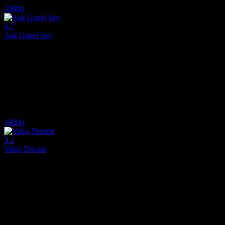
1080p
6.7
Aşk Güzel Şey
2022
Çocukken fahişe gibi satılan Angel, ihanetten başka bir şey bilmez. K
Yönetmen:
D.J. Caruso
Oyuncular:
Abigail Cowen, Tom Lewis, Eric Dane
6.7
27,493
2
IMDB Puanı
İzlenme
Yorum
1080p
5.1
Vahşi Durum
2019
Amerikan İç Savaşı patlak verdiğinde, Fransız yerleşimcilerden oluşan b
Yönetmen:
David Perrault
Oyuncular:
Alice Isaaz, Kevin Janssens, Déborah François