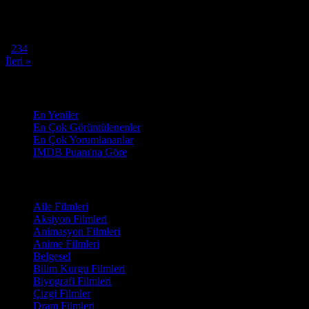
Oyuncular:
Jake Gyllenhaal, Rachel McAdams, Oona Laurence
7.3
15,516
6
IMDB Puanı
İzlenme
Yorum
« Geri
1
2
3
4
İleri »
Sırala
En Yeniler
En Çok Görüntülenenler
En Çok Yorumlananlar
IMDB Puanı'na Göre
Türler
Aile Filmleri
Aksiyon Filmleri
Animasyon Filmleri
Anime Filmleri
Belgesel
Bilim Kurgu Filmleri
Biyografi Filmleri
Çizgi Filmler
Dram Filmleri