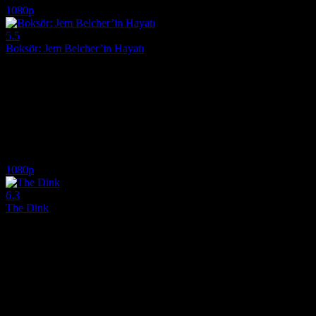
1080p
5.5
Boksör: Jem Belcher’in Hayatı
2022
İngiltere'nin en genç boks şampiyonu Jem Belcher'ın yükselişini ve ve
Yönetmen:
Daniel Graham
Oyuncular:
Matt Hookings, Ray Winstone, Russell Crowe
5.5
2,203
IMDB Puanı
İzlenme
1080p
6.3
The Dink
2026
Kariyerinin sonuna gelmiş yetenekli bir tenis oyuncusu, kulübünü kur
Yönetmen:
Josh Greenbaum
Oyuncular:
Wayne Wilderson, Ben Stiller, Mary Steenburgen