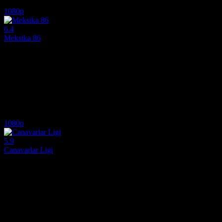
5.7
2,785
IMDB Puanı
İzlenme
1080p
6.4
Meksika 86
2026
Meksika'nın 1986 Dünya Kupası'na ev sahipliği yapma girişimi, tama
Yönetmen:
Gabriel Ripstein
Oyuncular:
Diego Luna, Karla Souza, Daniel Giménez Cacho
6.4
3,489
2
IMDB Puanı
İzlenme
Yorum
1080p
5.9
Canavarlar Ligi
2021
Canavar güreşinin küresel bir spor olduğu ve canavarların süperstar 
Yönetmen:
Hamish Grieve
Oyuncular:
Geraldine Viswanathan, Will Arnett, Stephen A. Smith