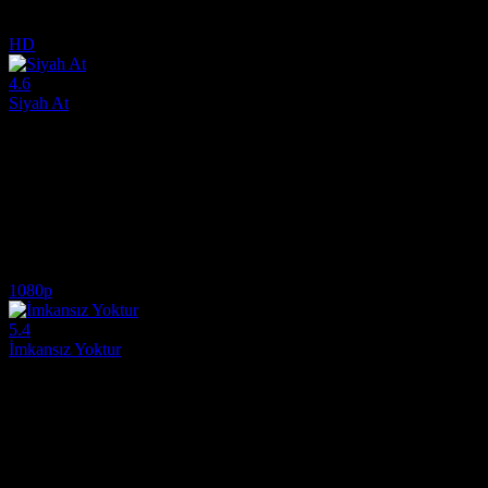
6.8
892
IMDB Puanı
İzlenme
HD
4.6
Siyah At
2008
Duygusal bir film izle arayışındaysanız, Siyah At (The Dark Horse) t
Yönetmen:
Cornelia Duryée
Oyuncular:
Carol Roscoe, Kathryn Mesney-Hetler, Sean G. Griffin
4.6
955
IMDB Puanı
İzlenme
1080p
5.4
İmkansız Yoktur
2022
Bir NBA takımının aniden açık seçmeler duyurmasıyla, bir lise hademesi
Yönetmen:
Matt Shapira
Oyuncular:
David A.R. White, Nadia Bjorlin, Steven Bauer