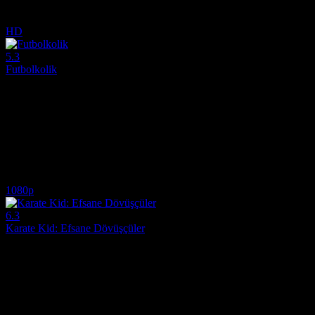
5.4
955
IMDB Puanı
İzlenme
HD
5.3
Futbolkolik
2017
Bir spor hayranı, takımına ve futbola olan bağımlılığı yüzünden her şe
Yönetmen:
Marcos Carnevale
Oyuncular:
Adrián Suar, Julieta Díaz, Federico D'Elía
5.3
704
IMDB Puanı
İzlenme
1080p
6.3
Karate Kid: Efsane Dövüşçüler
2025
"Karate Kid: Efsane Dövüşçüler", dövüş sanatlarını birleştiren heyecan 
Yönetmen:
Jonathan Entwistle
Oyuncular:
Jackie Chan, Ben Wang, Joshua Jackson