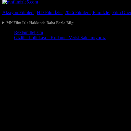
© 2026, Tüm Hakları Saklıdır.
Aksiyon Filmleri
|
HD Film İzle
|
2026 Filmleri |
Film İzle
|
Film Öneri
MN Film İzle Hakkında Daha Fazla Bilgi
Reklam İletişim
Gizlilik Politikası – Kullanıcı Verisi Saklamıyoruz