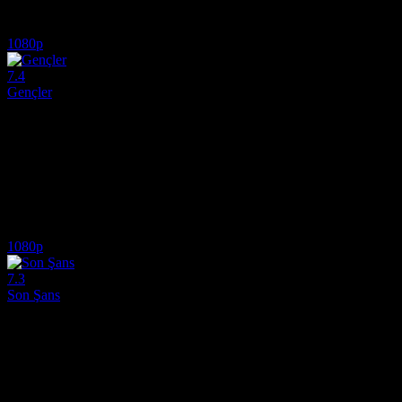
6.3
5,850
IMDB Puanı
İzlenme
1080p
7.4
Gençler
2014
Gençler (Jongens), atletizm takımında yer alan Sieger'in, takım arkada
Yönetmen:
Mischa Kamp
Oyuncular:
Gijs Blom, Ko Zandvliet, Jonas Smulders
7.4
1,015
IMDB Puanı
İzlenme
1080p
7.3
Son Şans
2015
Ölümcül bir olayın onu büyük bir yıkıma sürüklemesinin ardından şamp
Yönetmen:
Antoine Fuqua