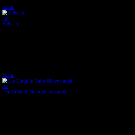
5.5
491
IMDB Puanı
İzlenme
1080p
4.6
Balls Up
2026
Pazarlama dünyasında çalışan ve işlerini batıran iki talihsiz arkadaşın,
Yönetmen:
Peter Farrelly
Oyuncular:
Mark Wahlberg, Paul Walter Hauser, Sacha Baron Cohen
4.6
745
IMDB Puanı
İzlenme
1080p
8.2
Cep Herkülü: Naim Süleymanoğlu
2019
Dünya spor tarihine adını altın harflerle yazdıran efsanevi halterci N
Yönetmen:
Özer Feyzioglu
Oyuncular:
Hayat Van Eck, Selen Öztürk, Yetkin Dikinciler