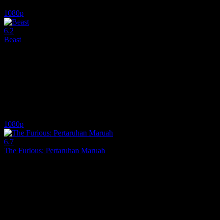
5.9
6,680
IMDB Puanı
İzlenme
1080p
6.2
Beast
2026
Beast, 2026 yılının en iddialı gerilim ve aksiyon yapımlarından biri ol
Yönetmen:
Tyler Atkins
Oyuncular:
Russell Crowe, Mojean Aria, Daniel MacPherson
6.2
4,591
1
IMDB Puanı
İzlenme
Yorum
1080p
6.7
The Furious: Pertaruhan Maruah
2026
YouTuber ve boksör Danial, merhum babalarının adına hakaret ettiğinde
Yönetmen:
Heng Aik Siong
Oyuncular:
Sky Iskandar, Zul Ariffin, Hisyam Hamid