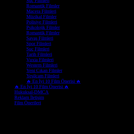
Suç Filmleri
Romantik Filmler
Macera Filmleri
Müzikal Filmler
Polisiye Filmleri
Psikolojik Filmler
Romantik Filmler
Savaş Filmleri
Spor Filmleri
Suç Filmleri
Tarih Filmleri
Vuxia Filmleri
Western Filmleri
Yeni Çıkan Filmler
Yeşilçam Filmleri
🔥 En İyi 10 Film Önerisi 🔥
🔥 En İyi 10 Film Önerisi 🔥
Hukuksal-DMCA
Reklam İletişim
Film Önerileri
Tür:
Spor Filmleri