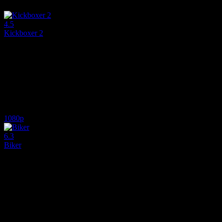
6.7
1,329
IMDB Puanı
İzlenme
4.5
Kickboxer 2
1991
David'in kardeşi Kurt, Kickboxer: Kana Kan (1989) filminde Po'yu mağ
Yönetmen:
Albert Pyun
Oyuncular:
Sasha Mitchell, Peter Boyle, Dennis Chan
4.5
774
IMDB Puanı
İzlenme
1080p
6.3
Biker
2025
Adrenalin dolu motokros yarışçılarını, tehlikeli müsabakalarda mücadel
Yönetmen:
Abhilash Reddy Kankara
Oyuncular:
Sharwanand, Atul Kulkarni, Dayanand Reddy
6.3
849
1
IMDB Puanı
İzlenme
Yorum