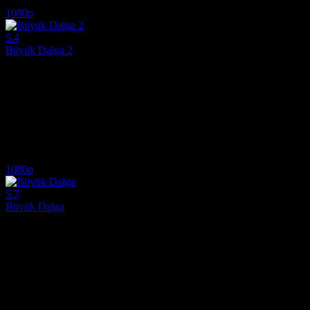
6.3
984
IMDB Puanı
İzlenme
1080p
5.4
Büyük Dalga 2
2011
Vefat eden annesinin izinden giderek Güney Afrika’nın efsanevi kıyıla
Yönetmen:
Mike Elliott
Oyuncular:
Sasha Jackson, Elizabeth Mathis, Ben Milliken, Sharni V
5.4
2,275
IMDB Puanı
İzlenme
1080p
5.7
Büyük Dalga
2002
Hawaii’nin devasa dalgalarıyla boğuşan yetenekli bir sörfçü kadının, 
Yönetmen:
John Stockwell
Oyuncular:
Kate Bosworth, Michelle Rodriguez, Matthew Davis