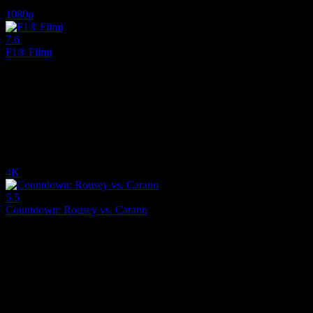
7.6
1,308
IMDB Puanı
İzlenme
1080p
7.6
F1® Filmi
2025
Emekli bir Formula 1 pilotu, daha genç bir pilota akıl hocalığı yapma
Yönetmen:
Joseph Kosinski
Oyuncular:
Brad Pitt, Damson Idris, Javier Bardem
7.6
4,808
1
IMDB Puanı
İzlenme
Yorum
4K
5.5
Countdown: Rousey vs. Carano
2026
Countdown: Rousey vs. Carano (2026), dövüş sporları dünyasının iki 
Yönetmen:
Peter Berg
Oyuncular:
Ronda Rousey, Gina Carano, Michael B. Jordan, Dana W