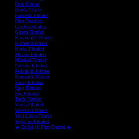
Epik Filmler
Erotik Filmler
Fantastik Filmler
Film Önerileri
Gerilim Filmleri
Gizem Filmleri
Karakomik Filmler
Komedi Filmleri
Korku Filmleri
Macera Filmleri
Müzikal Filmler
Polisiye Filmleri
Psikolojik Filmler
Romantik Filmler
Savaş Filmleri
Spor Filmleri
Suç Filmleri
Tarih Filmleri
Vuxia Filmleri
Western Filmleri
Yeni Çıkan Filmler
Yeşilçam Filmleri
🔥 En İyi 10 Film Önerisi 🔥