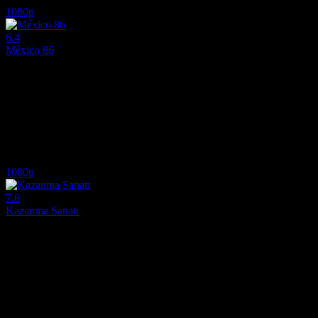
1080p
6.4
México 86
2026
Meksika'nın 1986 Dünya Kupası'na ev sahipliği yapma girişimi, tama
Yönetmen:
Gabriel Ripstein
Oyuncular:
Diego Luna, Karla Souza, Daniel Giménez Cacho
6.4
259
IMDB Puanı
İzlenme
1080p
7.6
Kazanma Sanatı
2011
Oakland A'nın genel menajeri Billy Beane'in yeni oyuncular edinmek içi
Yönetmen:
Bennett Miller
Oyuncular:
Brad Pitt, Robin Wright, Jonah Hill