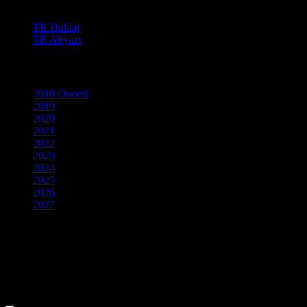
Film Dili
TR Dublaj
TR Altyazı
Yapım Yılı
2018 Öncesi
2019
2020
2021
2022
2023
2024
2025
2026
2027
Sahaya çıkmaya ve imkansızı başarmaya hazır mısınız? Terin, gözyaşını
Efsanevi sporcuların hayat hikayelerinden, unutulmaz takım mücadeleler
boksa, basketboldan motor sporlarına kadar her branştan heyecan dolu
Kendi rekorunuzu kırarken daha fazla seçenek arıyorsanız, ana sayf
seçeneğiyle, hiçbir kareyi kaçırmadan hemen başlatabilirsiniz. mnfilm