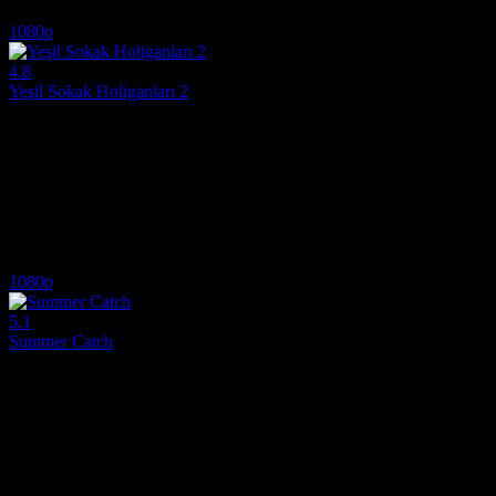
8.2
897
IMDB Puanı
İzlenme
1080p
4.8
Yeşil Sokak Holiganları 2
2009
Gemini şunu dedi:Sokakların o en sert, en acımasız ve kışkırtıcı derece
Yönetmen:
Jesse V. Johnson
Oyuncular:
John Bariamis, Nicola Bertram, Matt Candito, Lonnie Ca
4.8
652
IMDB Puanı
İzlenme
1080p
5.1
Summer Catch
2001
Beyzbolun tutkulu dünyasını, gençlik heyecanını ve sınıf farklılıklarını
Yönetmen:
Michael Tollin
Oyuncular:
Freddie Prinze Jr., Jessica Biel, Fred Ward