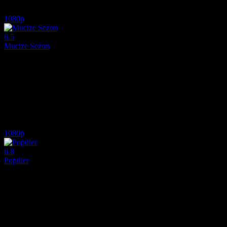
5.1
763
IMDB Puanı
İzlenme
1080p
6.5
Mucize Sezon
2018
Gerçek bir hayat hikâyesinden esinlenerek hazırlanan ve umudun gücün
Yönetmen:
Sean McNamara
Oyuncular:
Helen Hunt, Erin Moriarty, William Hurt
6.5
990
IMDB Puanı
İzlenme
1080p
6.8
Popüler
2012
1950'lerin renkli atmosferi ve daktilo şampiyonası rekabetiyle Popüler 
Yönetmen:
Régis Roinsard
Oyuncular:
Romain Duris, Féodor Atkine, Déborah François