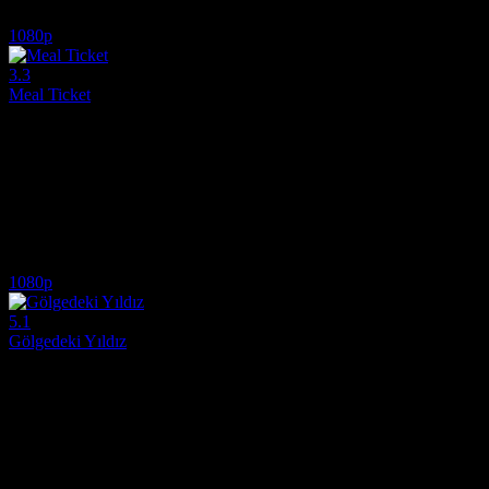
5.1
1,364
IMDB Puanı
İzlenme
1080p
3.3
Meal Ticket
2026
Meal Ticket (2026), basketbol dünyasının gelecekteki efsanelerinin 
Yönetmen:
Corey Colvin, Carlton Sabbs
Oyuncular:
Seimone Augustus, Geno Auriemma, Amari Bailey
3.3
643
IMDB Puanı
İzlenme
1080p
5.1
Gölgedeki Yıldız
2025
Sürükleyici bir hikayeye ortak olmak için Gölgedeki Yıldız izle seçeneği
Yönetmen:
Justin Tipping
Oyuncular:
Marlon Wayans, Tyriq Withers, Julia Fox