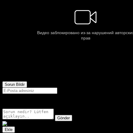
644
Görüntülenme
Sorun Bildir
E-postanız sadece moderatörler tarafından görünür.
Gönder
Ekle