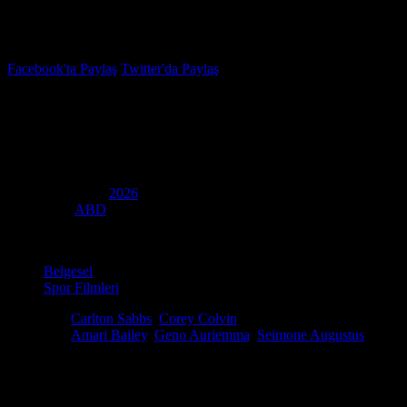
İzleme Listesi
Favoriler
Facebook'ta Paylaş
Twitter'da Paylaş
3.3
IMDB Puanı
Meal Ticket
(
Meal Ticket
)
Yapım Yılı
2026
Ülke
ABD
Kategori
Belgesel
Spor Filmleri
Yönetmen
Carlton Sabbs
,
Corey Colvin
Oyuncular
Amari Bailey
,
Geno Auriemma
,
Seimone Augustus
Meal Ticket (2026), basketbol dünyasının gelecekteki efsanelerinin d
önce hiç görülmemiş bir derinlikle ele alıyor. 2026 Mart ayında Prime V
kaderini tayin eden "o anı" ve bu uğurda verilen devasa emekleri me
tozunu attıran neredeyse tüm süperstarların henüz birer lise öğrencisiy