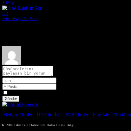
1080p
8.3
Hind Rajab’ın Sesi
2025
Film hakkındaki düşüncelerinizi paylaşın
Spoiler
Gönder
© 2026, Tüm Hakları Saklıdır.
Aksiyon Filmleri
|
HD Film İzle
|
2026 Filmleri |
Film İzle
|
Film Öneri
MN Film İzle Hakkında Daha Fazla Bilgi