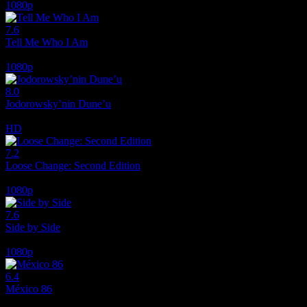
1080p
7.6
Tell Me Who I Am
2019
1080p
8.0
Jodorowsky’nin Dune’u
2013
HD
7.2
Loose Change: Second Edition
2005
1080p
7.6
Side by Side
2012
1080p
6.4
México 86
2026