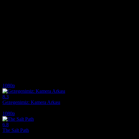
hikayesini keşfetmek isterseniz, sitemiz üzerinden film izle seçeneğ
asıllı yetenekli isimler Carlton Sabbs ve Corey Colvin, projeye sadece
ve 2023 yıllarının yetenekli sınıflarını takip ederken, bir yandan da 
omuzlarındaki "ailesini kurtarma" ve "milyon dolarlık kontratlar" yü
kararların ağırlığı, izleyiciyi derinden etkiliyor. Kesintisiz ve akıcı
röportajlarını ve parke üzerindeki terlerini en net detaylarıyla göreb
kültüründeki yerine ve topluluklar üzerindeki dönüştürücü gücüne de d
giden yolun sadece yetenekten geçmediğini, karakter ve iradenin belir
izlemek için en doğru adrestesiniz. Aradığınız her türlü güncel ve yük
listenize eklemelisiniz. Meal Ticket, her şeye rağmen pes etmemenin v
mücadelesi veren herkesin kendinden bir parça bulacağı devasa bir y
İlginizi çekebilecek diğer filmler
1080p
8.3
Gezegenimiz: Kamera Arkası
2019
1080p
6.8
The Salt Path
2024