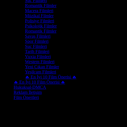
Suç Filmleri
Romantik Filmler
Macera Filmleri
Müzikal Filmler
Polisiye Filmleri
Psikolojik Filmler
Romantik Filmler
Savaş Filmleri
Spor Filmleri
Suç Filmleri
Tarih Filmleri
Vuxia Filmleri
Western Filmleri
Yeni Çıkan Filmler
Yeşilçam Filmleri
🔥 En İyi 10 Film Önerisi 🔥
🔥 En İyi 10 Film Önerisi 🔥
Hukuksal-DMCA
Reklam İletişim
Film Önerileri