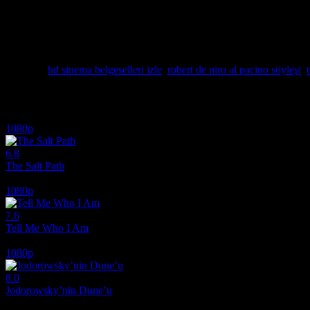
yatırırken, izleyiciyi de o masanın bir parçası yapıyor. Bu büyüleyici
Sitemizde bu dev buluşmayı hd film izle kalitesinde, her bir mimik ve 
izle keyfini yaşarken, sinema dehalarının birbirlerine olan hayranlığın
avantajıyla keşfetmek için doğru adrestesiniz. mnfilmizle5.com ile si
Etiketler:
hd sinema belgeselleri izle
,
robert de niro al pacino söyleşi
,
İlginizi çekebilecek diğer filmler
1080p
6.8
The Salt Path
2024
1080p
7.6
Tell Me Who I Am
2019
1080p
8.0
Jodorowsky’nin Dune’u
2013