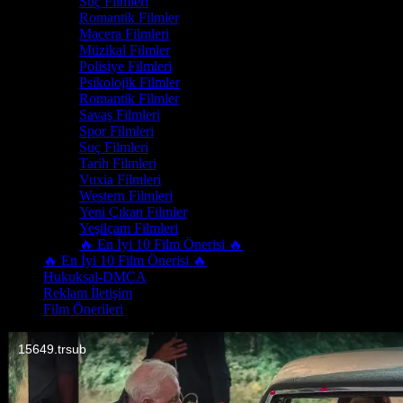
Suç Filmleri
Romantik Filmler
Macera Filmleri
Müzikal Filmler
Polisiye Filmleri
Psikolojik Filmler
Romantik Filmler
Savaş Filmleri
Spor Filmleri
Suç Filmleri
Tarih Filmleri
Vuxia Filmleri
Western Filmleri
Yeni Çıkan Filmler
Yeşilçam Filmleri
🔥 En İyi 10 Film Önerisi 🔥
🔥 En İyi 10 Film Önerisi 🔥
Hukuksal-DMCA
Reklam İletişim
Film Önerileri