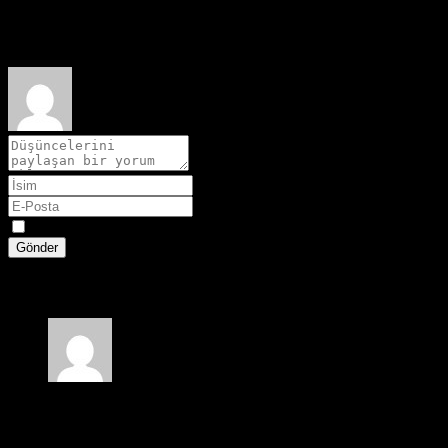
Film hakkındaki düşüncelerinizi paylaşın
Spoiler
Gönder
1 yorum
Ali Can
4 ay önce
Harika bir filmin müthiş bir belgeseli olmuş gerçekten de güzel.