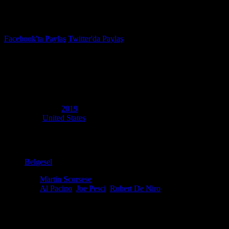
İzleme Listesi
Favoriler
Facebook'ta Paylaş
Twitter'da Paylaş
7.4
IMDB Puanı
The Irishman: In Conversation
(
The Irishman: In Conversation
)
Yapım Yılı
2019
Ülke
United States
Film Süresi
23 dakika
Kategori
Belgesel
Yönetmen
Martin Scorsese
Oyuncular
Al Pacino
,
Joe Pesci
,
Robert De Niro
The Irishman: In Conversation İzle – 2019 Full HD 1080p Kesintisiz 
Sinema tarihinin yaşayan efsaneleri bir masa etrafında toplanıyor! Th
Pesci’nin, bir başyapıtın perde arkasını kışkırtıcı bir samimiyetle tart
arkası belgeseli değil; sinema sanatının nasıl icra edildiğine dair paha