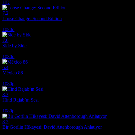
HD
7.2
Loose Change: Second Edition
2005
1080p
7.6
Side by Side
2012
1080p
6.4
México 86
2026
1080p
8.3
Hind Rajab’ın Sesi
2025
1080p
8.2
Bir Gorilin Hikayesi: David Attenborough Anlatıyor
2026