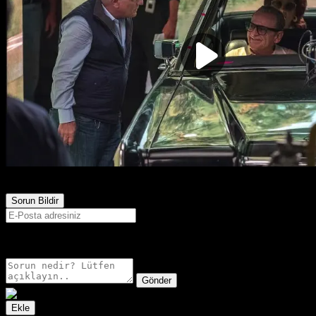
643
Görüntülenme
Sorun Bildir
E-postanız sadece moderatörler tarafından görünür.
Gönder
Ekle