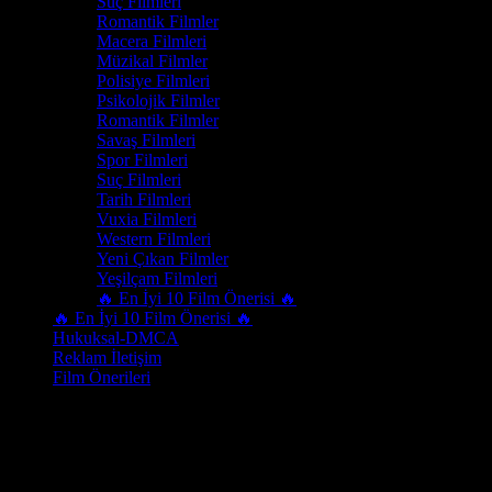
Suç Filmleri
Romantik Filmler
Macera Filmleri
Müzikal Filmler
Polisiye Filmleri
Psikolojik Filmler
Romantik Filmler
Savaş Filmleri
Spor Filmleri
Suç Filmleri
Tarih Filmleri
Vuxia Filmleri
Western Filmleri
Yeni Çıkan Filmler
Yeşilçam Filmleri
🔥 En İyi 10 Film Önerisi 🔥
🔥 En İyi 10 Film Önerisi 🔥
Hukuksal-DMCA
Reklam İletişim
Film Önerileri
Yeni çıkan filmleri kaçırmamak için sitemizi düzenli olarak takip edin;
Film İzle