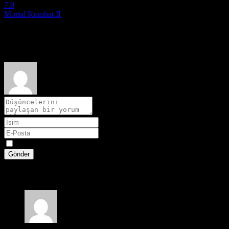
7.0
Mortal Kombat II
2026
Film hakkındaki düşüncelerinizi paylaşın
Spoiler
Gönder
1 yorum