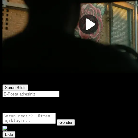
4,590
Görüntülenme
Sorun Bildir
E-postanız sadece moderatörler tarafından görünür.
Gönder
Ekle