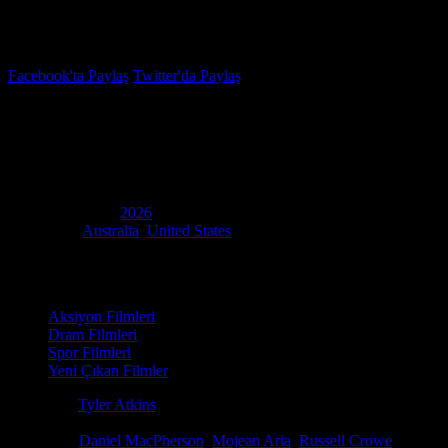
İzleme Listesi
Favoriler
Facebook'ta Paylaş
Twitter'da Paylaş
6.2
IMDB Puanı
Beast
(
Beast
)
Yapım Yılı
2026
Ülke
Australia
,
United States
Film Süresi
114 dakika
Kategori
Aksiyon Filmleri
Dram Filmleri
Spor Filmleri
Yeni Çıkan Filmler
Yönetmen
Tyler Atkins
Senaryo
David Frigerio, Russell Crowe
Oyuncular
Daniel MacPherson
,
Mojean Aria
,
Russell Crowe