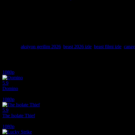
Beast, 2026 yılının en iddialı gerilim ve aksiyon yapımlarından biri ol
takip sahnelerini ve görkemli doğa çekimlerini kaçırmamak adına bu yap
anlatan bu filmi, aksiyon severler kesinlikle film izle listesinin başına 
Adrenalin dolu anları ve görsel efektlerin gerçekçiliğini en net detayla
aramalarında 2026'nın en dikkat çeken projelerinden biri olan Beast,
yaşamadan bu amansız mücadeleyi en yüksek çözünürlükte izlemek için 
şahit olun.
Etiketler:
aksiyon gerilim 2026
,
beast 2026 izle
,
beast filmi izle
,
canava
İlginizi çekebilecek diğer filmler
1080p
5.9
Domino
2005
1080p
5.9
The Isolate Thief
2026
1080p