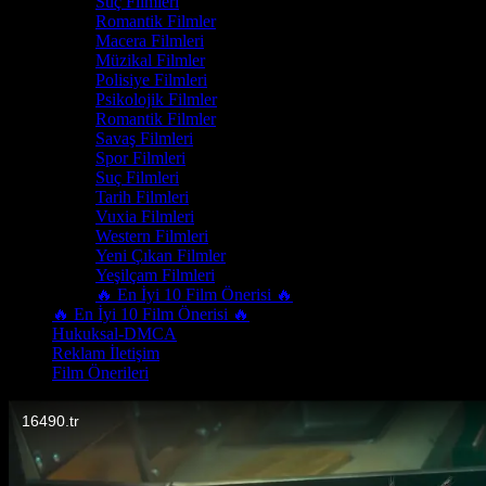
Suç Filmleri
Romantik Filmler
Macera Filmleri
Müzikal Filmler
Polisiye Filmleri
Psikolojik Filmler
Romantik Filmler
Savaş Filmleri
Spor Filmleri
Suç Filmleri
Tarih Filmleri
Vuxia Filmleri
Western Filmleri
Yeni Çıkan Filmler
Yeşilçam Filmleri
🔥 En İyi 10 Film Önerisi 🔥
🔥 En İyi 10 Film Önerisi 🔥
Hukuksal-DMCA
Reklam İletişim
Film Önerileri