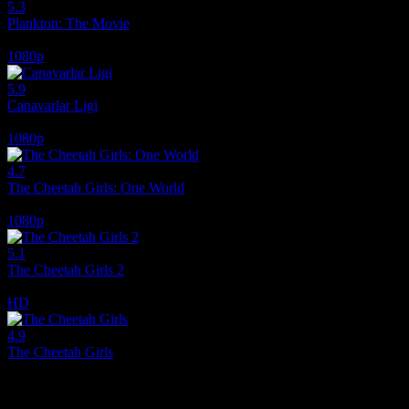
5.3
Plankton: The Movie
2025
1080p
5.9
Canavarlar Ligi
2021
1080p
4.7
The Cheetah Girls: One World
2008
1080p
5.1
The Cheetah Girls 2
2006
HD
4.9
The Cheetah Girls
2003
Film hakkındaki düşüncelerinizi paylaşın