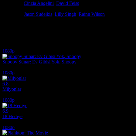
Yönetmen
Cinzia Angelini
,
David Feiss
Senaryo
Berkeley Breathed, Dave Rosenbaum, Tyler Werrin
Oyuncular
Jason Sudeikis
,
Lilly Singh
,
Rainn Wilson
"Kaçak Fil" (Hitpig! 2024): Ödül avcısı domuz Hitpig, kaçak fil Pick
İlginizi çekebilecek diğer filmler
1080p
Snoopy Sunar: Ev Gibisi Yok, Snoopy
2026
1080p
6.8
Milyonlar
2004
1080p
6.9
18 Hediye
2020
1080p