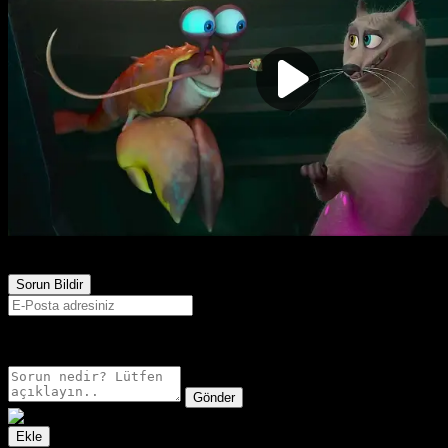
1,662
Görüntülenme
Sorun Bildir
E-postanız sadece moderatörler tarafından görünür.
Gönder
Ekle