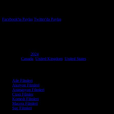
İzleme Listesi
Favoriler
Facebook'ta Paylaş
Twitter'da Paylaş
5.2
IMDB Puanı
Kaçak Fil
(
Hitpig
)
Yapım Yılı
2024
Ülke
Canada
,
United Kingdom
,
United States
Film Süresi
86 dakika
Kategori
Aile Filmleri
Aksiyon Filmleri
Animasyon Filmleri
Çizgi Filmler
Komedi Filmleri
Macera Filmleri
Suç Filmleri