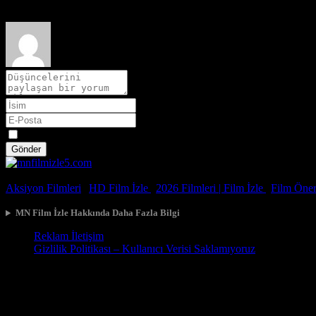
Spoiler
Gönder
© 2026, Tüm Hakları Saklıdır.
Aksiyon Filmleri
|
HD Film İzle
|
2026 Filmleri |
Film İzle
|
Film Öneri
MN Film İzle Hakkında Daha Fazla Bilgi
Reklam İletişim
Gizlilik Politikası – Kullanıcı Verisi Saklamıyoruz