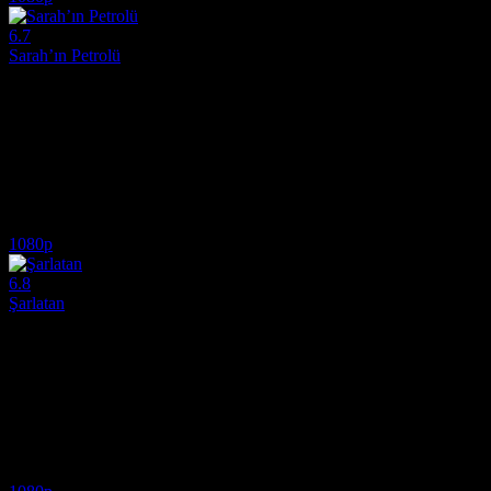
6.7
Sarah’ın Petrolü
2025
1900'lerin başlarında Oklahoma Kızılderili Bölgesi'nde doğan, on bir 
Yönetmen:
Cyrus Nowrasteh
Oyuncular:
Zachary Levi, Naya Desir-Johnson, Sonequa Martin-Gre
6.7
3,805
IMDB Puanı
İzlenme
1080p
6.8
Şarlatan
2020
Sezgilerini ve bitkiler konusundaki derin bilgisini kullanarak insanlara 
Yönetmen:
Agnieszka Holland
Oyuncular:
Ivan Trojan, Josef Trojan, Juraj Loj
6.8
9,752
IMDB Puanı
İzlenme