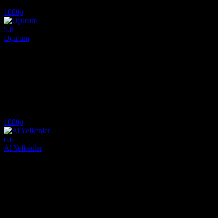
7.5
534
IMDB Puanı
İzlenme
1080p
5.8
Uçurum
2026
Uçurum (Original title: The Bluff), 2026 yılının en sert ve heyecan veri
Yönetmen:
Frank E. Flowers
Oyuncular:
Priyanka Chopra Jonas, Karl Urban, Safia Oakley-Green
5.8
769
IMDB Puanı
İzlenme
1080p
6.6
Al Yelkenler
2022
Al Yelkenler (Original title: L'envol), 2022 yapımı büyüleyici bir dra
Yönetmen:
Pietro Marcello
Oyuncular:
Raphaël Thiéry, Juliette Jouan, Noémie Lvovsky