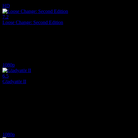
5.5
2,196
IMDB Puanı
İzlenme
HD
7.2
Loose Change: Second Edition
2005
11 Eylül saldırılarının arkasındaki resmi açıklamaları sorgulayan ve alt
Yönetmen:
Dylan Avery
7.2
1,230
IMDB Puanı
İzlenme
1080p
6.5
Gladyatör II
2024
Gladyatör II, Ridley Scott'ın yirmi dört yıl sonra Roma arenalarına 
Yönetmen:
Ridley Scott
Oyuncular:
Paul Mescal, Denzel Washington, Pedro Pascal
6.5
23,017
10
IMDB Puanı
İzlenme
Yorum
1080p