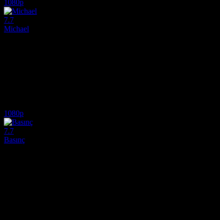
1080p
7.7
Michael
2026
Michael Jackson filmi full hd izle. Müzisyen Michael Jackson'ın erken
Yönetmen:
Antoine Fuqua
Oyuncular:
Jaafar Jackson, Nia Long, Colman Domingo
7.7
1,974
IMDB Puanı
İzlenme
1080p
7.7
Basınç
2026
Normandiya Çıkarması'ndan önceki gergin 72 saatte, General Dwight D.
Yönetmen:
Anthony Maras
Oyuncular:
Andrew Scott, Brendan Fraser, Kerry Condon
7.7
1,081
IMDB Puanı
İzlenme