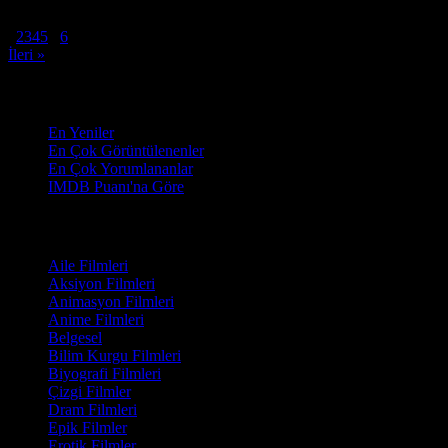
8.2
893
IMDB Puanı
İzlenme
« Geri
1
2
3
4
5
...
6
İleri »
Sırala
En Yeniler
En Çok Görüntülenenler
En Çok Yorumlananlar
IMDB Puanı'na Göre
Türler
Aile Filmleri
Aksiyon Filmleri
Animasyon Filmleri
Anime Filmleri
Belgesel
Bilim Kurgu Filmleri
Biyografi Filmleri
Çizgi Filmler
Dram Filmleri
Epik Filmler
Erotik Filmler