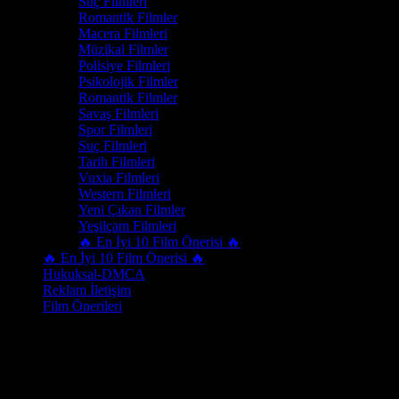
Suç Filmleri
Romantik Filmler
Macera Filmleri
Müzikal Filmler
Polisiye Filmleri
Psikolojik Filmler
Romantik Filmler
Savaş Filmleri
Spor Filmleri
Suç Filmleri
Tarih Filmleri
Vuxia Filmleri
Western Filmleri
Yeni Çıkan Filmler
Yeşilçam Filmleri
🔥 En İyi 10 Film Önerisi 🔥
🔥 En İyi 10 Film Önerisi 🔥
Hukuksal-DMCA
Reklam İletişim
Film Önerileri
Tür:
Tarih Filmleri