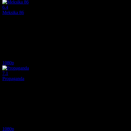
6.4
Meksika 86
2026
Meksika'nın 1986 Dünya Kupası'na ev sahipliği yapma girişimi, tama
Yönetmen:
Gabriel Ripstein
Oyuncular:
Diego Luna, Karla Souza, Daniel Giménez Cacho
6.4
3,487
2
IMDB Puanı
İzlenme
Yorum
1080p
7.1
Propaganda
1999
Propaganda (1999), Sinan Çetin'in yönettiği, başrolünde Kemal Sunal'ı
Yönetmen:
Sinan Çetin
Oyuncular:
Metin Akpinar, Kemal Sunal, Meltem Cumbul
7.1
3,017
IMDB Puanı
İzlenme
1080p