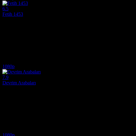
6.5
Fetih 1453
2012
Fetih 1453 (2012) full HD izle - Sultan II. Mehmed'in İstanbul'u fethe
Yönetmen:
Faruk Aksoy
Oyuncular:
Devrim Evin, Ibrahim Celikkol, Dilek Serbest
6.5
1,531
IMDB Puanı
İzlenme
1080p
7.9
Devrim Arabaları
2008
Devrim Arabaları (2008) full HD izle - Türkiye'nin ilk yerli otomobili
Yönetmen:
Tolga Örnek
Oyuncular:
Taner Birsel, Ali Düsenkalkar, Halit Ergenç
7.9
2,412
IMDB Puanı
İzlenme
1080p