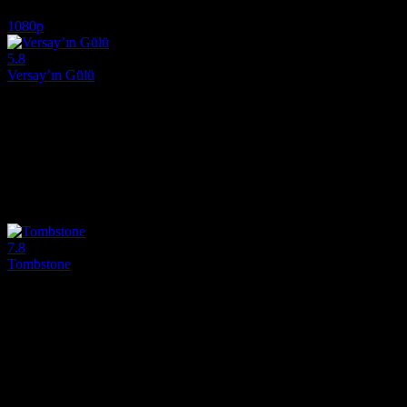
6.6
606
IMDB Puanı
İzlenme
1080p
5.8
Versay’ın Gülü
2025
Fransız Devrimi sırasında görev yapan kadın askeri komutan Leydi Os
Yönetmen:
Ai Yoshimura
Oyuncular:
Miyuki Sawashiro, Toshiyuki Toyonaga, Himika Akaney
5.8
6,449
1
IMDB Puanı
İzlenme
Yorum
7.8
Tombstone
1993
Film, 1881 ve 1882 yıllarında ABD'nin batısında yaşanmış birtakım ta
Yönetmen:
George P. Cosmatos
Oyuncular:
Kurt Russell, Val Kilmer, Sam Elliott
7.8
1,352
IMDB Puanı
İzlenme