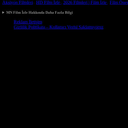
Aksiyon Filmleri
|
HD Film İzle
|
2026 Filmleri |
Film İzle
|
Film Öneri
MN Film İzle Hakkında Daha Fazla Bilgi
Reklam İletişim
Gizlilik Politikası – Kullanıcı Verisi Saklamıyoruz