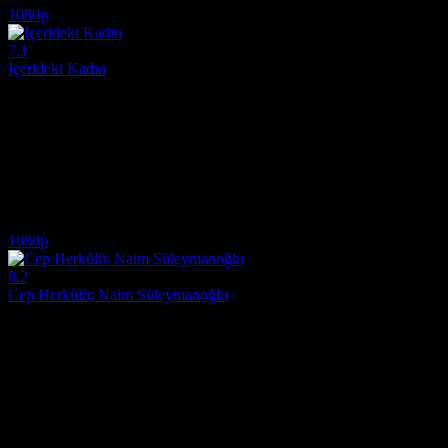
1080p
7.1
İçerideki Kadın
2024
Genç bir polis memuru olan Aranzazu Berradre, Avrupa'nın en tehlikeli t
Yönetmen:
Arantxa Echevarría
Oyuncular:
Carolina Yuste, Luis Tosar, Iñigo Gastesi
7.1
404
IMDB Puanı
İzlenme
1080p
8.2
Cep Herkülü: Naim Süleymanoğlu
2019
Dünya spor tarihine adını altın harflerle yazdıran efsanevi halterci N
Yönetmen:
Özer Feyzioglu
Oyuncular:
Hayat Van Eck, Selen Öztürk, Yetkin Dikinciler