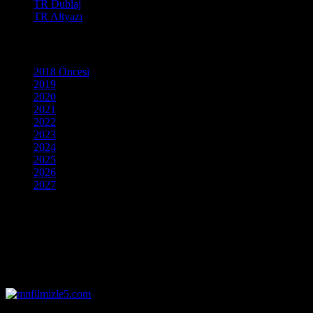
TR Dublaj
TR Altyazı
Yapım Yılı
2018 Öncesi
2019
2020
2021
2022
2023
2024
2025
2026
2027
Geçmişin büyüleyici atmosferine tanıklık etmeye hazır mısınız? İmparat
en etkileyici tarih filmleri izle kategorimize hoş geldiniz. Gerçek hikay
sayfalarını aralarken, kendinizi o dönemin tam kalbinde hissedeceksin
Zaman yolculuğuna devam ederken daha fazla seçenek arıyorsanız, a
yüksek çözünürlük ve kesintisiz performansla hemen başlatabilirsiniz
© 2026, Tüm Hakları Saklıdır.