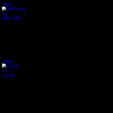
1080p
6.7
6888. Tabur
2024
İkinci Dünya Savaşı sırasında, 855 kadın, üç yıldır birikmiş olan tesli
Yönetmen:
Tyler Perry
Oyuncular:
Kerry Washington, Ebony Obsidian, Milauna Jackson
6.7
1,017
IMDB Puanı
İzlenme
1080p
6.6
9 Nisan
2015
2015 yapımı bu nefes kesen tarihi savaş ve dram filminde, 9 Nisan 1
Yönetmen:
Roni Ezra
Oyuncular:
Pilou Asbæk, Lars Mikkelsen, Joachim Fjelstrup