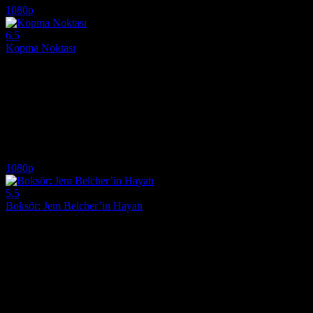
1080p
6.5
Kopma Noktası
2026
Tehlikeli bir görevde hayatta kalmak için sınırlarını zorlayan ekibin
Yönetmen:
Gus Van Sant
Oyuncular:
Bill Skarsgård, Dacre Montgomery, Al Pacino
6.5
2,517
IMDB Puanı
İzlenme
1080p
5.5
Boksör: Jem Belcher’in Hayatı
2022
İngiltere'nin en genç boks şampiyonu Jem Belcher'ın yükselişini ve ve
Yönetmen:
Daniel Graham
Oyuncular:
Matt Hookings, Ray Winstone, Russell Crowe