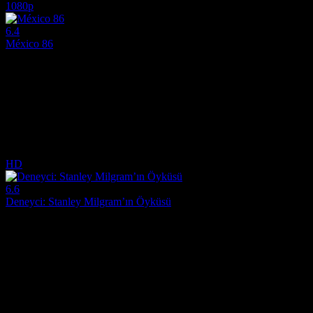
1080p
6.4
México 86
2026
Meksika'nın 1986 Dünya Kupası'na ev sahipliği yapma girişimi, tama
Yönetmen:
Gabriel Ripstein
Oyuncular:
Diego Luna, Karla Souza, Daniel Giménez Cacho
6.4
257
IMDB Puanı
İzlenme
HD
6.6
Deneyci: Stanley Milgram’ın Öyküsü
2015
1961'de ünlü sosyal psikolog Stanley Milgram, sıradan insanların otorite
Yönetmen:
Michael Almereyda
Oyuncular:
Peter Sarsgaard, Winona Ryder, Jim Gaffigan
6.6
722
IMDB Puanı
İzlenme