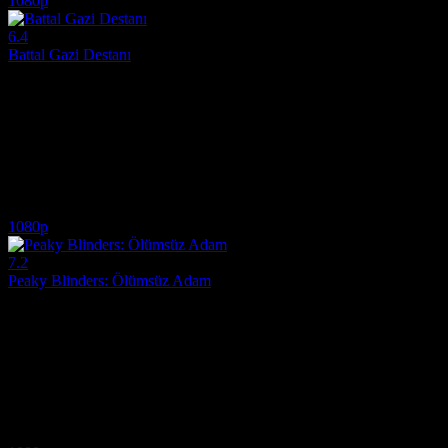
1080p
6.4
Battal Gazi Destanı
1971
Cüneyt Arkın'ın efsane performansıyla 1971 yapımı Battal Gazi Destanı
Yönetmen:
Atif Yilmaz
Oyuncular:
Cüneyt Arkin, Fikret Hakan, Meral Zeren
6.4
8,188
IMDB Puanı
İzlenme
1080p
7.2
Peaky Blinders: Ölümsüz Adam
2026
Peaky Blinders: Ölümsüz Adam (2026), televizyon tarihinin en ikonik 
Yönetmen:
Tom Harper
Oyuncular:
Cillian Murphy, Rebecca Ferguson, Sophie Rundle
7.2
1,024
2
IMDB Puanı
İzlenme
Yorum