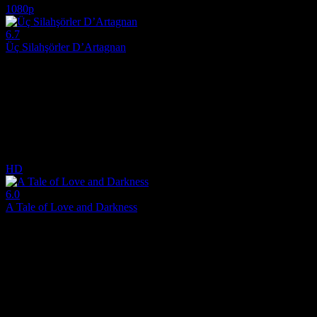
1080p
6.7
Üç Silahşörler D’Artagnan
2023
D'Artagnan ölüme terk edildikten sonra saldırganlarını bulmak için Par
Yönetmen:
Martin Bourboulon
Oyuncular:
François Civil, Vincent Cassel, Romain Duris
6.7
1,518
1
IMDB Puanı
İzlenme
Yorum
HD
6.0
A Tale of Love and Darkness
2015
Amos Oz'un gençlik öyküsü, Filistin'deki İngiliz Mandası'nın sona erme
Yönetmen:
Natalie Portman
Oyuncular:
Natalie Portman, Gilad Kahana, Amir Tessler
6.0
1,091
IMDB Puanı
İzlenme