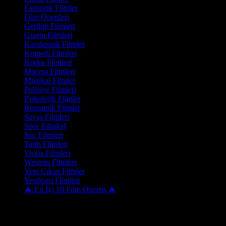
Fantastik Filmler
Film Önerileri
Gerilim Filmleri
Gizem Filmleri
Karakomik Filmler
Komedi Filmleri
Korku Filmleri
Macera Filmleri
Müzikal Filmler
Polisiye Filmleri
Psikolojik Filmler
Romantik Filmler
Savaş Filmleri
Spor Filmleri
Suç Filmleri
Tarih Filmleri
Vuxia Filmleri
Western Filmleri
Yeni Çıkan Filmler
Yeşilçam Filmleri
🔥 En İyi 10 Film Önerisi 🔥
Film Dili