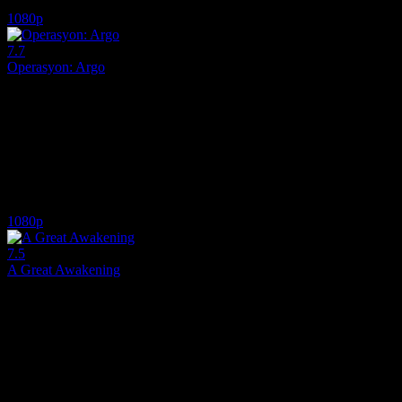
6.6
504
IMDB Puanı
İzlenme
1080p
7.7
Operasyon: Argo
2012
Operasyon: Argo (Original title: Argo), 2012 yapımı bu Oscar ödüllü baş
Yönetmen:
Ben Affleck
Oyuncular:
Ben Affleck, Bryan Cranston, John Goodman
7.7
405
IMDB Puanı
İzlenme
1080p
7.5
A Great Awakening
2026
A Great Awakening, 2026 yılının en iddialı biyografik dramalarından b
Yönetmen:
Joshua Enck
Oyuncular:
John Paul Sneed, Jonathan Blair, JT Schaeffer