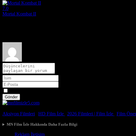
7.0
Mortal Kombat II
2026
Film hakkındaki düşüncelerinizi paylaşın
Spoiler
Gönder
© 2026, Tüm Hakları Saklıdır.
Aksiyon Filmleri
|
HD Film İzle
|
2026 Filmleri |
Film İzle
|
Film Öneri
MN Film İzle Hakkında Daha Fazla Bilgi
Reklam İletişim