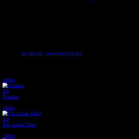
Aksiyonun dozunun bir an bile düşmediği bir yapım arıyorsanız Merham
çalışan bir dedektifin amansız mücadelesini konu alan bu filmi HD film i
yapımlarını sizlere sunarken Merhamet Yok izle aramasında kullanıcıla
Pratt’in başrolünde olduğu bu film listenizin vazgeçilmezi olacak.
Yüksek çözünürlükte ve takılmadan HD film izle imkanı sunan platfor
bu yapım, izleyiciyi hem görsel hem de kurgusal bir şölene davet ediy
sadece bir tık uzağınızda. İnternetin en hızlı ve güvenilir sinema pl
izle ve adaletin sert yüzüyle tanış!
Etiketler:
hd film izle
,
merhamet yok izle
İlginizi çekebilecek diğer filmler
1080p
5.9
Domino
2005
1080p
5.9
The Isolate Thief
2026
1080p