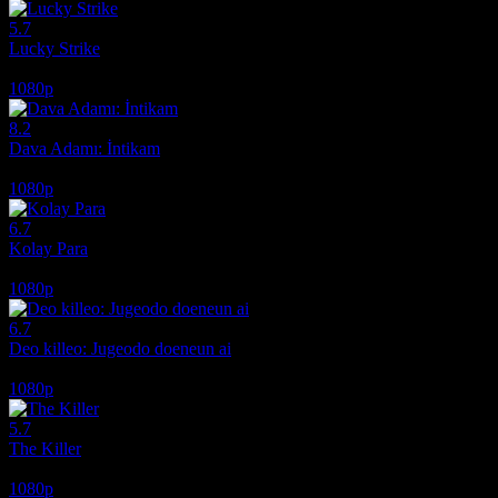
5.7
Lucky Strike
2026
1080p
8.2
Dava Adamı: İntikam
2026
1080p
6.7
Kolay Para
2010
1080p
6.7
Deo killeo: Jugeodo doeneun ai
2022
1080p
5.7
The Killer
2024
1080p