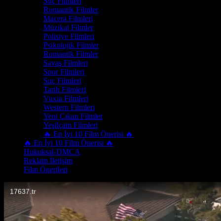
Suç Filmleri
Romantik Filmler
Macera Filmleri
Müzikal Filmler
Polisiye Filmleri
Psikolojik Filmler
Romantik Filmler
Savaş Filmleri
Spor Filmleri
Suç Filmleri
Tarih Filmleri
Vuxia Filmleri
Western Filmleri
Yeni Çıkan Filmler
Yeşilçam Filmleri
🔥 En İyi 10 Film Önerisi 🔥
🔥 En İyi 10 Film Önerisi 🔥
Hukuksal-DMCA
Reklam İletişim
Film Önerileri