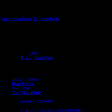
İzleme Listesi
Favoriler
Facebook'ta Paylaş
Twitter'da Paylaş
6.2
IMDB Puanı
Merhamet Yok
(
Mercy
)
Yapım Yılı
2026
Ülke
Russia
,
United States
Film Süresi
99 dakika
Kategori
Aksiyon Filmleri
Dram Filmleri
Suç Filmleri
Yeni Çıkan Filmler
Yönetmen
Timur Bekmambetov
Senaryo
Marco van Belle
Oyuncular
Chris Pratt
,
Kali Reis
,
Rebecca Ferguson