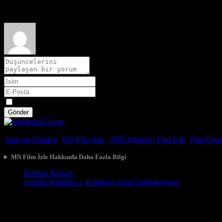
Film hakkındaki düşüncelerinizi paylaşın
Spoiler
Gönder
© 2026, Tüm Hakları Saklıdır.
Aksiyon Filmleri
|
HD Film İzle
|
2026 Filmleri |
Film İzle
|
Film Öneri
MN Film İzle Hakkında Daha Fazla Bilgi
Reklam İletişim
Gizlilik Politikası – Kullanıcı Verisi Saklamıyoruz