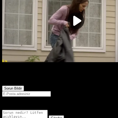
Gabriel Arafta film izle
1,242
Görüntülenme
Sorun Bildir
E-postanız sadece moderatörler tarafından görünür.