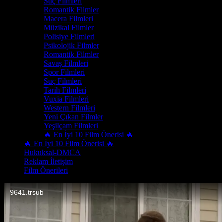
Suç Filmleri
Romantik Filmler
Macera Filmleri
Müzikal Filmler
Polisiye Filmleri
Psikolojik Filmler
Romantik Filmler
Savaş Filmleri
Spor Filmleri
Suç Filmleri
Tarih Filmleri
Vuxia Filmleri
Western Filmleri
Yeni Çıkan Filmler
Yeşilçam Filmleri
🔥 En İyi 10 Film Önerisi 🔥
🔥 En İyi 10 Film Önerisi 🔥
Hukuksal-DMCA
Reklam İletişim
Film Önerileri