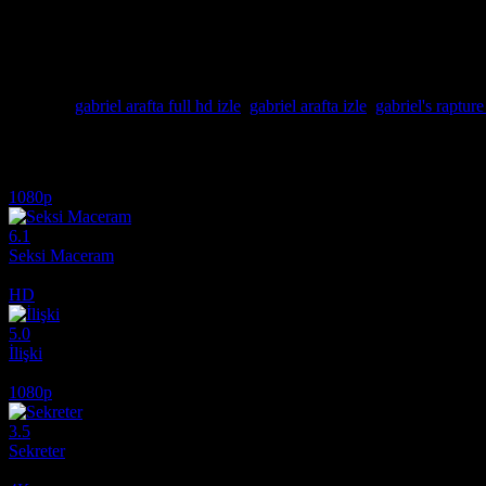
Profesör Gabriel Emerson ve genç öğrencisi Julia Mitchell arasındaki 
ediyor. İtalya’nın büyüleyici atmosferinde romantik bir yolculuğa çıka
bırakmaz. Gabriel, Julia’ya olan saplantılı aşkını korumaya çalışırken k
birbirlerine duydukları güveni sarsacak büyük engellerle karşı karşıya
romantik bir hikaye sunuyor.
Etiketler:
gabriel arafta full hd izle
,
gabriel arafta izle
,
gabriel's rapture
İlginizi çekebilecek diğer filmler
1080p
6.1
Seksi Maceram
2012
HD
5.0
İlişki
1988
1080p
3.5
Sekreter
1985