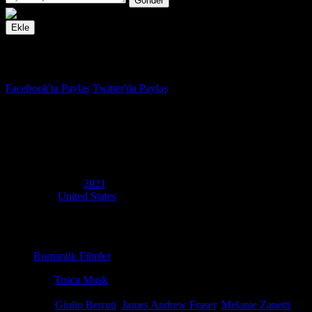
Gönder
Ekle
İzleme Listesi
Favoriler
Facebook'ta Paylaş
Twitter'da Paylaş
5.7
IMDB Puanı
Gabriel Arafta
(
Gabriel's Rapture
)
Yapım Yılı
2021
Ülke
United States
Film Süresi
106 dakika
Kategori
Romantik Filmler
Yönetmen
Tosca Musk
Senaryo
Mary Pocrnic, Sylvain Reynard
Oyuncular
Giulio Berruti
,
James Andrew Fraser
,
Melanie Zanetti