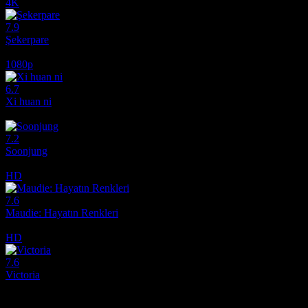
4K
7.9
Şekerpare
1983
1080p
6.7
Xi huan ni
2017
7.2
Soonjung
2016
HD
7.6
Maudie: Hayatın Renkleri
2016
HD
7.6
Victoria
2015