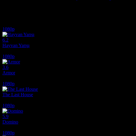
Milyonlarca insanın aniden ortadan kaybolması ve dünyanın kaos ve y
İlginizi çekebilecek diğer filmler
1080p
6.2
Hayvan Yarışı
2026
1080p
3.6
Armor
2024
1080p
The Last House
2026
1080p
5.9
Domino
2005
1080p