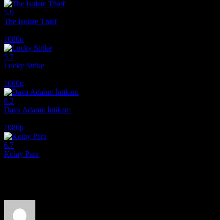
5.9
The Isolate Thief
2026
1080p
5.7
Lucky Strike
2026
1080p
8.2
Dava Adamı: İntikam
2026
1080p
6.7
Kolay Para
2010
Film hakkındaki düşüncelerinizi paylaşın