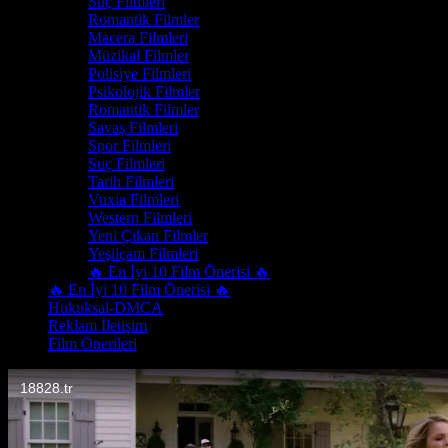
Suç Filmleri
Romantik Filmler
Macera Filmleri
Müzikal Filmler
Polisiye Filmleri
Psikolojik Filmler
Romantik Filmler
Savaş Filmleri
Spor Filmleri
Suç Filmleri
Tarih Filmleri
Vuxia Filmleri
Western Filmleri
Yeni Çıkan Filmler
Yeşilçam Filmleri
🔥 En İyi 10 Film Önerisi 🔥
🔥 En İyi 10 Film Önerisi 🔥
Hukuksal-DMCA
Reklam İletişim
Film Önerileri