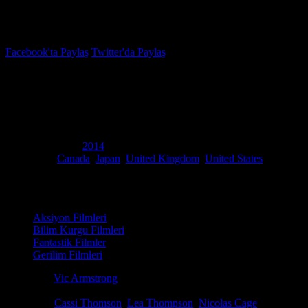
İzleme Listesi
Favoriler
Facebook'ta Paylaş
Twitter'da Paylaş
3.1
IMDB Puanı
Geride Kalanlar
(
Left Behind
)
Yapım Yılı
2014
Ülke
Canada
,
Japan
,
United Kingdom
,
United States
Film Süresi
110 dakika
Kategori
Aksiyon Filmleri
Bilim Kurgu Filmleri
Fantastik Filmler
Gerilim Filmleri
Yönetmen
Vic Armstrong
Senaryo
Paul Lalonde, John Patus, Tim LaHaye
Oyuncular
Cassi Thomson
,
Lea Thompson
,
Nicolas Cage