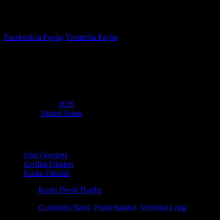
İzleme Listesi
Favoriler
Facebook'ta Paylaş
Twitter'da Paylaş
5.9
IMDB Puanı
Influencers
(
Influencers
)
Yapım Yılı
2025
Ülke
United States
Film Süresi
110 dakika
Kategori
Film Önerileri
Gerilim Filmleri
Korku Filmleri
Yönetmen
Kurtis David Harder
Senaryo
Kurtis David Harder
Oyuncular
Cassandra Naud
,
Paulo Saraiva
,
Veronica Long
Güney Fransa'da, genç bir kadının cinayet ve kimlik hırsızlığına duydu