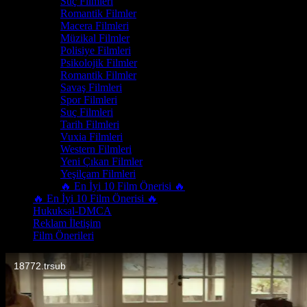
Suç Filmleri
Romantik Filmler
Macera Filmleri
Müzikal Filmler
Polisiye Filmleri
Psikolojik Filmler
Romantik Filmler
Savaş Filmleri
Spor Filmleri
Suç Filmleri
Tarih Filmleri
Vuxia Filmleri
Western Filmleri
Yeni Çıkan Filmler
Yeşilçam Filmleri
🔥 En İyi 10 Film Önerisi 🔥
🔥 En İyi 10 Film Önerisi 🔥
Hukuksal-DMCA
Reklam İletişim
Film Önerileri