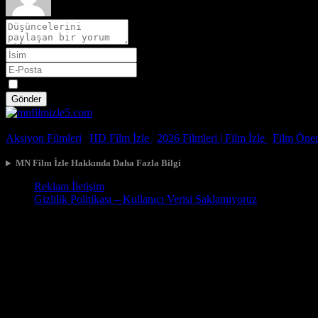
Spoiler
Gönder
© 2026, Tüm Hakları Saklıdır.
Aksiyon Filmleri
|
HD Film İzle
|
2026 Filmleri |
Film İzle
|
Film Öneri
MN Film İzle Hakkında Daha Fazla Bilgi
Reklam İletişim
Gizlilik Politikası – Kullanıcı Verisi Saklamıyoruz