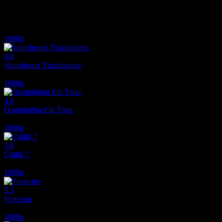
İlginizi çekebilecek diğer filmler
1080p
6.8
Stonehearst Tımarhanesi
2014
1080p
4.6
Özgürlüğün Elli Tonu
2018
1080p
5.6
Çığlık 7
2026
1080p
5.3
Protector
2026
1080p