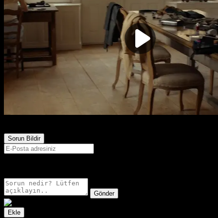
306
Görüntülenme
Sorun Bildir
E-postanız sadece moderatörler tarafından görünür.
Gönder
Ekle