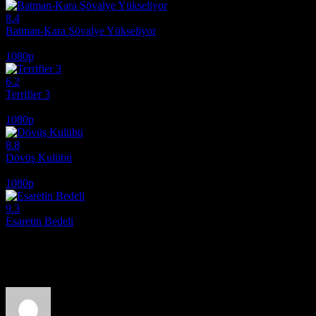
8.4
Batman-Kara Şövalye Yükseliyor
2012
1080p
6.2
Terrifier 3
2024
1080p
8.8
Dövüş Kulübü
1999
1080p
9.3
Esaretin Bedeli
1994
Film hakkındaki düşüncelerinizi paylaşın