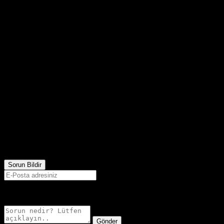
2,095
Görüntülenme
Sorun Bildir
E-postanız sadece moderatörler tarafından görünür.
Gönder