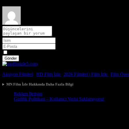
Spoiler
Gönder
© 2026, Tüm Hakları Saklıdır.
Aksiyon Filmleri
|
HD Film İzle
|
2026 Filmleri |
Film İzle
|
Film Öneri
MN Film İzle Hakkında Daha Fazla Bilgi
Reklam İletişim
Gizlilik Politikası – Kullanıcı Verisi Saklamıyoruz