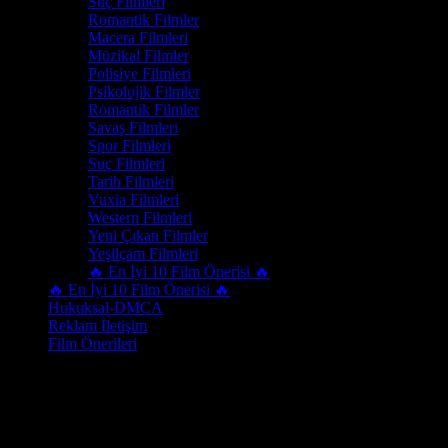
Suç Filmleri
Romantik Filmler
Macera Filmleri
Müzikal Filmler
Polisiye Filmleri
Psikolojik Filmler
Romantik Filmler
Savaş Filmleri
Spor Filmleri
Suç Filmleri
Tarih Filmleri
Vuxia Filmleri
Western Filmleri
Yeni Çıkan Filmler
Yeşilçam Filmleri
🔥 En İyi 10 Film Önerisi 🔥
🔥 En İyi 10 Film Önerisi 🔥
Hukuksal-DMCA
Reklam İletişim
Film Önerileri