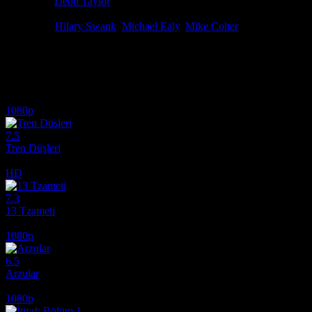
Yönetmen
Deon Taylor
Senaryo
David Loughery
Oyuncular
Hilary Swank
,
Michael Ealy
,
Mike Colter
Başarılı ve evli bir adam, tek gecelik bir ilişki sonrasında kendini k
Dublaj Olarak izle.
İlginizi çekebilecek diğer filmler
1080p
7.5
Tren Düşleri
2025
HD
7.3
13 Tzameti
2005
1080p
6.5
Arzular
2026
1080p