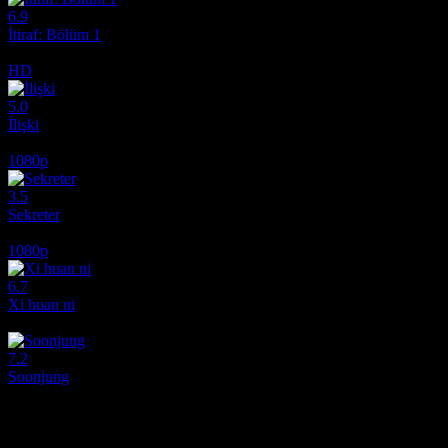
6.9
İtiraf: Bölüm 1
2013
HD
5.0
İlişki
1988
1080p
3.5
Sekreter
1985
1080p
6.7
Xi huan ni
2017
7.2
Soonjung
2016
Film hakkındaki düşüncelerinizi paylaşın