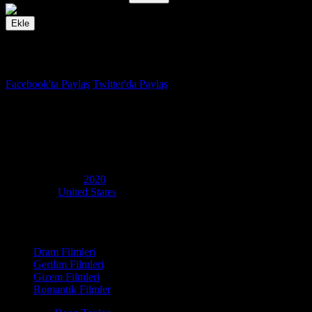
Ekle
İzleme Listesi
Favoriler
Facebook'ta Paylaş
Twitter'da Paylaş
5.5
IMDB Puanı
Ölümcül Günah
(
Fatale
)
Yapım Yılı
2020
Ülke
United States
Film Süresi
102 dakika
Kategori
Dram Filmleri
Gerilim Filmleri
Gizem Filmleri
Romantik Filmler