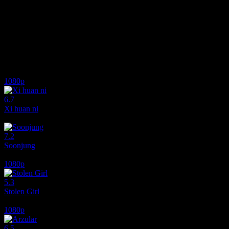
Yönetmen
Ilya Maksimov
Senaryo
Anna Kurbatova, Aleksandr Topuriya
Oyuncular
Aleksandra Bortich, Evgeniy Tsyganov, Vladimir Yaglych
Ödüller
1 ödül & 1 nomination
Gerçeklik ile hayal arasındaki ince çizgiyi araştıran psikolojik bir film.
İlginizi çekebilecek diğer filmler
1080p
6.7
Xi huan ni
2017
7.2
Soonjung
2016
1080p
5.3
Stolen Girl
2025
1080p
6.5