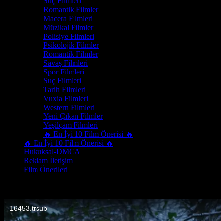
Suç Filmleri
Romantik Filmler
Macera Filmleri
Müzikal Filmler
Polisiye Filmleri
Psikolojik Filmler
Romantik Filmler
Savaş Filmleri
Spor Filmleri
Suç Filmleri
Tarih Filmleri
Vuxia Filmleri
Western Filmleri
Yeni Çıkan Filmler
Yeşilçam Filmleri
🔥 En İyi 10 Film Önerisi 🔥
🔥 En İyi 10 Film Önerisi 🔥
Hukuksal-DMCA
Reklam İletişim
Film Önerileri