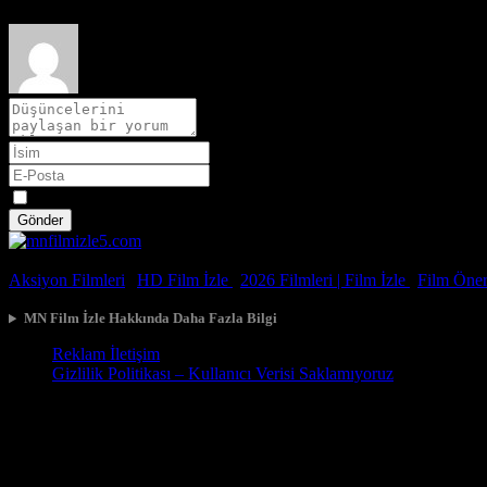
Spoiler
Gönder
© 2026, Tüm Hakları Saklıdır.
Aksiyon Filmleri
|
HD Film İzle
|
2026 Filmleri |
Film İzle
|
Film Öneri
MN Film İzle Hakkında Daha Fazla Bilgi
Reklam İletişim
Gizlilik Politikası – Kullanıcı Verisi Saklamıyoruz