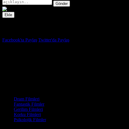
Gönder
Ekle
İzleme Listesi
Favoriler
Facebook'ta Paylaş
Twitter'da Paylaş
4.4
IMDB Puanı
Provodnik
(
The Soul Conductor
)
Yapım Yılı
2018
Kategori
Dram Filmleri
Fantastik Filmler
Gerilim Filmleri
Korku Filmleri
Psikolojik Filmler