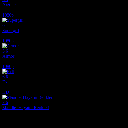
Arzular
2026
1080p
6.1
Supergirl
2026
1080p
3.6
Armor
2024
1080p
6.6
Exil
2020
HD
7.6
Maudie: Hayatın Renkleri
2016
Film hakkındaki düşüncelerinizi paylaşın