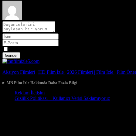
Spoiler
Gönder
© 2026, Tüm Hakları Saklıdır.
Aksiyon Filmleri
|
HD Film İzle
|
2026 Filmleri |
Film İzle
|
Film Öneri
MN Film İzle Hakkında Daha Fazla Bilgi
Reklam İletişim
Gizlilik Politikası – Kullanıcı Verisi Saklamıyoruz