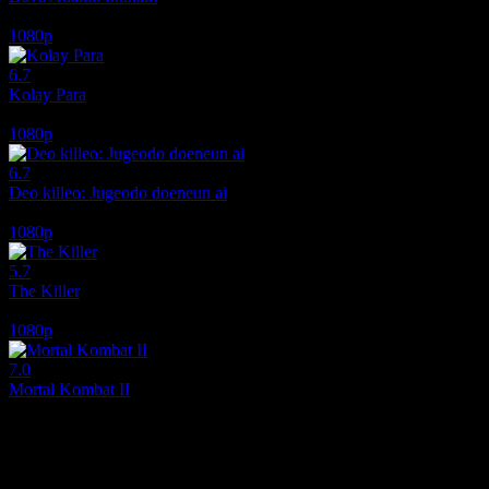
2026
1080p
6.7
Kolay Para
2010
1080p
6.7
Deo killeo: Jugeodo doeneun ai
2022
1080p
5.7
The Killer
2024
1080p
7.0
Mortal Kombat II
2026
Film hakkındaki düşüncelerinizi paylaşın