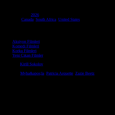
(
They Will Kill You
)
Yapım Yılı
2026
Ülke
Canada
,
South Africa
,
United States
Film Süresi
94 dakika
Kategori
Aksiyon Filmleri
Komedi Filmleri
Korku Filmleri
Yeni Çıkan Filmler
Yönetmen
Kirill Sokolov
Senaryo
Alex Litvak, Kirill Sokolov
Oyuncular
Myha&apos;la
,
Patricia Arquette
,
Zazie Beetz
Seni Öldürecekler, sinema dünyasında taşları yerinden oynatmaya gel
binada geçen bu hikaye, izleyiciyi adeta nefessiz bırakıyor. Eğer gerçe
listenizin en başına eklemelisiniz. Sıradan bir temizlik işi gibi görün
Bu atmosferi en ince ayrıntısına kadar yaşamak için tek çareniz ise hd
Görsel yönetmenliğiyle göz dolduran yapım, karanlık tarikatların ve giz
etmeyin; en iyi deneyim için hd film izle kalitesinden şaşmayın. Film
birleşince ortaya unutulmaz bir kaos çıkıyor. Zazie Beetz’in muazzam 
saklanacak yer yok; sadece hayatta kalmak var. Bu karanlık labirentt