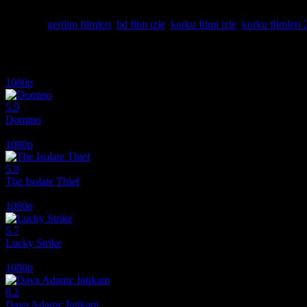
bu binadan herkes sağ çıkamaz, ama siz bu dehşete film izle farkıyla e
Etiketler:
gerilim filmleri
,
hd film izle
,
korku filmi izle
,
korku filmleri
İlginizi çekebilecek diğer filmler
1080p
5.9
Domino
2005
1080p
5.9
The Isolate Thief
2026
1080p
5.7
Lucky Strike
2026
1080p
8.2
Dava Adamı: İntikam