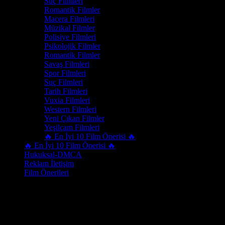
Suç Filmleri
Romantik Filmler
Macera Filmleri
Müzikal Filmler
Polisiye Filmleri
Psikolojik Filmler
Romantik Filmler
Savaş Filmleri
Spor Filmleri
Suç Filmleri
Tarih Filmleri
Vuxia Filmleri
Western Filmleri
Yeni Çıkan Filmler
Yeşilçam Filmleri
🔥 En İyi 10 Film Önerisi 🔥
🔥 En İyi 10 Film Önerisi 🔥
Hukuksal-DMCA
Reklam İletişim
Film Önerileri