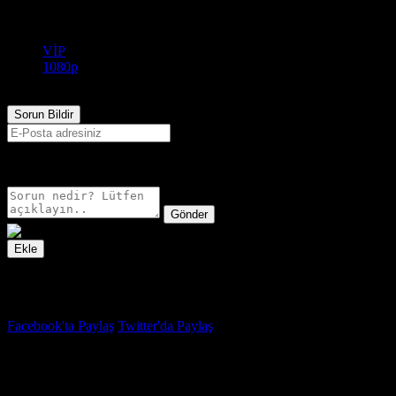
Vip
1080p
VİP
1080p
648
Görüntülenme
Sorun Bildir
E-postanız sadece moderatörler tarafından görünür.
Gönder
Ekle
İzleme Listesi
Favoriler
Facebook'ta Paylaş
Twitter'da Paylaş
6.5
IMDB Puanı
Seni Öldürecekler