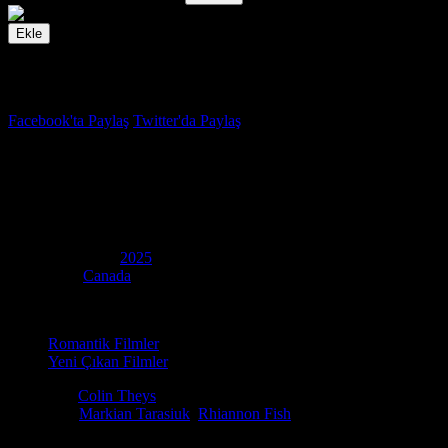
Ekle
İzleme Listesi
Favoriler
Facebook'ta Paylaş
Twitter'da Paylaş
6.2
IMDB Puanı
Zıt Kutuplar
(
Polar Opposites
)
Yapım Yılı
2025
Ülke
Canada
Kategori
Romantik Filmler
Yeni Çıkan Filmler
Yönetmen
Colin Theys
Oyuncular
Markian Tarasiuk
,
Rhiannon Fish
Emma, ​​babasına ulaşmak için Antarktika'ya gitmesi gerekiyor ve Gün