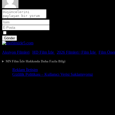
Spoiler
Gönder
© 2026, Tüm Hakları Saklıdır.
Aksiyon Filmleri
|
HD Film İzle
|
2026 Filmleri |
Film İzle
|
Film Öneri
MN Film İzle Hakkında Daha Fazla Bilgi
Reklam İletişim
Gizlilik Politikası – Kullanıcı Verisi Saklamıyoruz