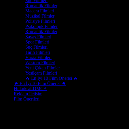
Suç Filmleri
Romantik Filmler
Macera Filmleri
Müzikal Filmler
Polisiye Filmleri
Psikolojik Filmler
Romantik Filmler
Savaş Filmleri
Spor Filmleri
Suç Filmleri
Tarih Filmleri
Vuxia Filmleri
Western Filmleri
Yeni Çıkan Filmler
Yeşilçam Filmleri
🔥 En İyi 10 Film Önerisi 🔥
🔥 En İyi 10 Film Önerisi 🔥
Hukuksal-DMCA
Reklam İletişim
Film Önerileri