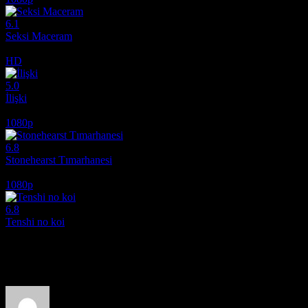
6.1
Seksi Maceram
2012
HD
5.0
İlişki
1988
1080p
6.8
Stonehearst Tımarhanesi
2014
1080p
6.8
Tenshi no koi
2009
Film hakkındaki düşüncelerinizi paylaşın