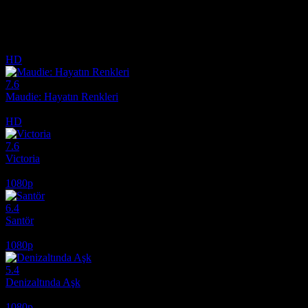
mühendis Andy ile tanışıyor. Vizyon Filmleri.
İlginizi çekebilecek diğer filmler
HD
7.6
Maudie: Hayatın Renkleri
2016
HD
7.6
Victoria
2015
1080p
6.4
Santör
2006
1080p
5.4
Denizaltında Aşk
2024
1080p