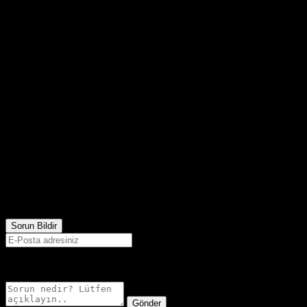
3,274
Görüntülenme
Sorun Bildir
E-postanız sadece moderatörler tarafından görünür.
Gönder