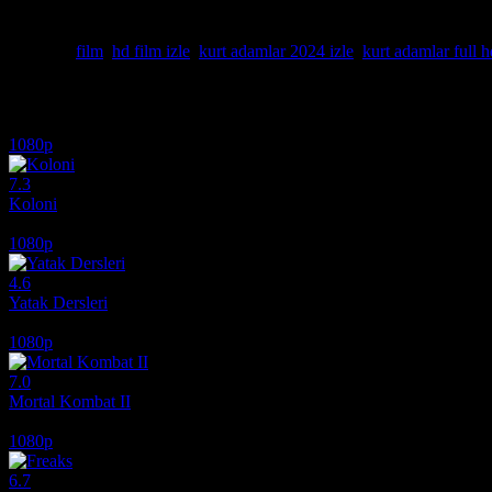
yolu, her gece köylülere saldıran korkunç kurt adamları bulup onları e
yeteneklerini keşfetmek zorundadır. Komedi ve fantastik ögeleri başarı
Etiketler:
film
,
hd film izle
,
kurt adamlar 2024 izle
,
kurt adamlar full h
İlginizi çekebilecek diğer filmler
1080p
7.3
Koloni
2026
1080p
4.6
Yatak Dersleri
2014
1080p
7.0
Mortal Kombat II
2026
1080p
6.7