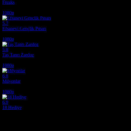
Freaks
2018
1080p
5.7
Efsanevi Gençlik Pınarı
2025
1080p
5.8
Taş Tanrı Zardoz
1974
1080p
6.8
Milyonlar
2004
1080p
6.9
18 Hediye
2020
Film hakkındaki düşüncelerinizi paylaşın