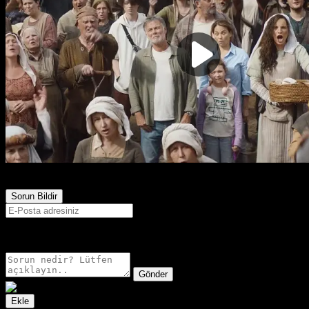
295
Görüntülenme
Sorun Bildir
E-postanız sadece moderatörler tarafından görünür.
Gönder
Ekle