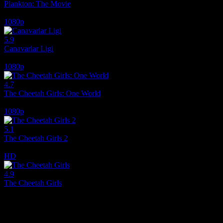
Plankton: The Movie
2025
1080p
5.9
Canavarlar Ligi
2021
1080p
4.7
The Cheetah Girls: One World
2008
1080p
5.1
The Cheetah Girls 2
2006
HD
4.9
The Cheetah Girls
2003
Film hakkındaki düşüncelerinizi paylaşın