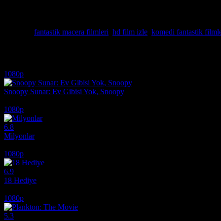
Ivan ve sadık dostlarının, peşlerindeki gizemli gücü kovalarken kendi
birliği yaparak hem bu yeni dünyaya alışma hem de sevdiklerini kurt
film izle, mnfilmizle, hd film izle
Etiketler:
fantastik macera filmleri
,
hd film izle
,
komedi fantastik filml
İlginizi çekebilecek diğer filmler
1080p
Snoopy Sunar: Ev Gibisi Yok, Snoopy
2026
1080p
6.8
Milyonlar
2004
1080p
6.9
18 Hediye
2020
1080p
5.3