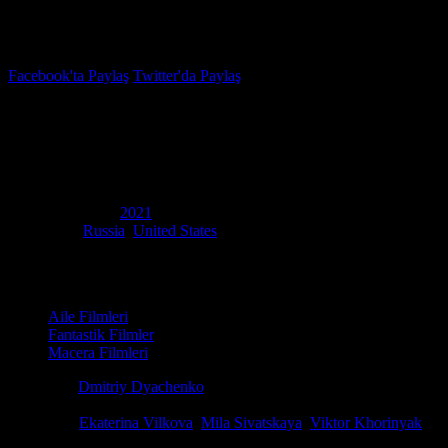
İzleme Listesi
Favoriler
Facebook'ta Paylaş
Twitter'da Paylaş
5.5
IMDB Puanı
Son Şövalye: Karanlığın Elçisi
(
The Last Warrior: A Messenger of Darkness
)
Yapım Yılı
2021
Ülke
Russia
,
United States
Film Süresi
108 dakika
Kategori
Aile Filmleri
Fantastik Filmler
Macera Filmleri
Yönetmen
Dmitriy Dyachenko
Senaryo
Pavel Danilov, Vasiliy Kutsenko, Vitaliy Shlyappo
Oyuncular
Ekaterina Vilkova
,
Mila Sivatskaya
,
Viktor Khorinyak
Poslannik tmy), 2021 yapımı bu eğlenceli fantastik macera filminde, tam