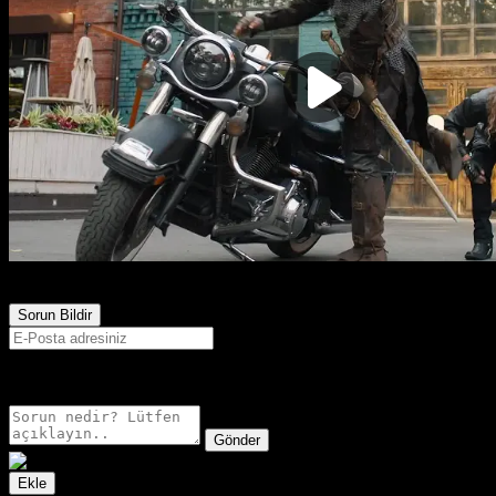
241
Görüntülenme
Sorun Bildir
E-postanız sadece moderatörler tarafından görünür.
Gönder
Ekle