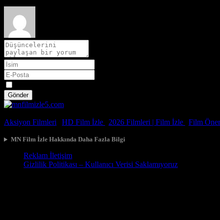
Spoiler
Gönder
© 2026, Tüm Hakları Saklıdır.
Aksiyon Filmleri
|
HD Film İzle
|
2026 Filmleri |
Film İzle
|
Film Öneri
MN Film İzle Hakkında Daha Fazla Bilgi
Reklam İletişim
Gizlilik Politikası – Kullanıcı Verisi Saklamıyoruz