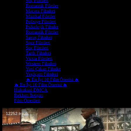
Suç Filmleri
Romantik Filmler
Macera Filmleri
Müzikal Filmler
Polisiye Filmleri
Psikolojik Filmler
Romantik Filmler
Savaş Filmleri
Spor Filmleri
Suç Filmleri
Tarih Filmleri
Vuxia Filmleri
Western Filmleri
Yeni Çıkan Filmler
Yeşilçam Filmleri
🔥 En İyi 10 Film Önerisi 🔥
🔥 En İyi 10 Film Önerisi 🔥
Hukuksal-DMCA
Reklam İletişim
Film Önerileri