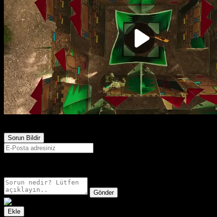
622
Görüntülenme
Sorun Bildir
E-postanız sadece moderatörler tarafından görünür.
Gönder
Ekle