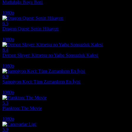
Mutluluğa Boya Beni
2011
1080p
6.5
Dragon Quest: Senin Hikayen
2019
1080p
8.4
Demon Slayer: Kimetsu no Yaiba Sonsuzluk Kalesi
2025
1080p
6.9
Şampiyon Keçi: Tüm Zamanların En İyisi
2026
1080p
5.3
Plankton: The Movie
2025
1080p
5.9