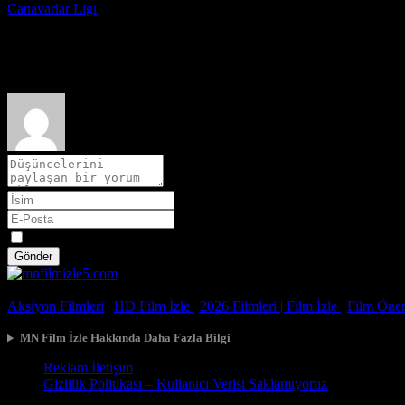
Canavarlar Ligi
2021
Film hakkındaki düşüncelerinizi paylaşın
Spoiler
Gönder
© 2026, Tüm Hakları Saklıdır.
Aksiyon Filmleri
|
HD Film İzle
|
2026 Filmleri |
Film İzle
|
Film Öneri
MN Film İzle Hakkında Daha Fazla Bilgi
Reklam İletişim
Gizlilik Politikası – Kullanıcı Verisi Saklamıyoruz