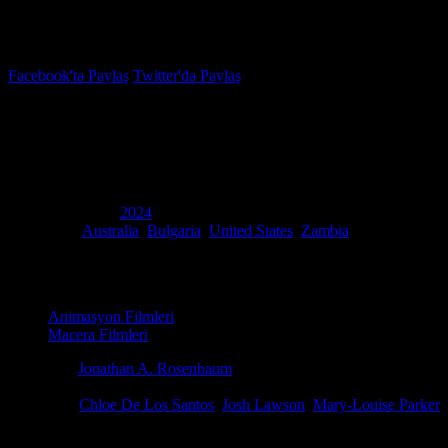
İzleme Listesi
Favoriler
Facebook'ta Paylaş
Twitter'da Paylaş
4.5
IMDB Puanı
Ağaçkakan Woody Yaz Kampında
(
Woody Woodpecker Goes to Camp
)
Yapım Yılı
2024
Ülke
Australia
,
Bulgaria
,
United States
,
Zambia
Film Süresi
100 dakika
Kategori
Animasyon Filmleri
Macera Filmleri
Yönetmen
Jonathan A. Rosenbaum
Senaryo
Cory Edwards, Jim Martin, Stephen Mazur
Oyuncular
Chloe De Los Santos
,
Josh Lawson
,
Mary-Louise Parker
Dünyanın en yaramaz, en enerjik ve kışkırtıcı derecede eğlenceli kuş
disiplinli bir yaz kampının huzurunu altüst etmek için kanat çırpı