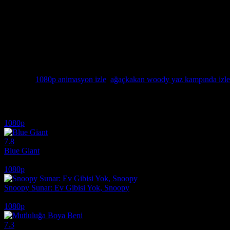
alıyor ancak bu kampın katı kuralları ve kamp müfettişinin sert tavır
filmi değil, aynı zamanda dostluğun, aidiyetin ve sistemin sıkıcı kural
gerçek dünyayı kusursuzca harmanlıyor. Woody’nin ikonik gülüşü orma
sinematografinin en canlı renkleriyle devleşiyor. Eğer siz de ailecek izl
maceraları seviyorsanız, mnfilmizle5.com size en kaliteli izleme dene
o kışkırtıcı oyunlarını en net haliyle görerek deneyimleyebilirsiniz. 202
çocukluğunuzun o en gürültücü kahramanıyla yeniden buluşacaksınız. N
yüksek çözünürlük farkıyla hemen keşfetmeniz için mnfilmizle5.com e
Etiketler:
1080p animasyon izle
,
ağaçkakan woody yaz kampında izle
İlginizi çekebilecek diğer filmler
1080p
7.8
Blue Giant
2023
1080p
Snoopy Sunar: Ev Gibisi Yok, Snoopy
2026
1080p
7.3