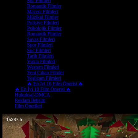
Suç Filmleri
Romantik Filmler
Macera Filmleri
Müzikal Filmler
Polisiye Filmleri
Psikolojik Filmler
Romantik Filmler
Savaş Filmleri
Spor Filmleri
Suç Filmleri
Tarih Filmleri
Vuxia Filmleri
Western Filmleri
Yeni Çıkan Filmler
Yeşilçam Filmleri
🔥 En İyi 10 Film Önerisi 🔥
🔥 En İyi 10 Film Önerisi 🔥
Hukuksal-DMCA
Reklam İletişim
Film Önerileri