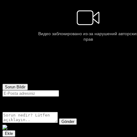
1,255
Görüntülenme
Sorun Bildir
E-postanız sadece moderatörler tarafından görünür.
Gönder
Ekle