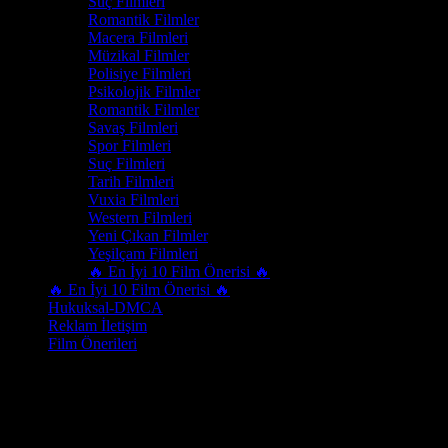
Suç Filmleri
Romantik Filmler
Macera Filmleri
Müzikal Filmler
Polisiye Filmleri
Psikolojik Filmler
Romantik Filmler
Savaş Filmleri
Spor Filmleri
Suç Filmleri
Tarih Filmleri
Vuxia Filmleri
Western Filmleri
Yeni Çıkan Filmler
Yeşilçam Filmleri
🔥 En İyi 10 Film Önerisi 🔥
🔥 En İyi 10 Film Önerisi 🔥
Hukuksal-DMCA
Reklam İletişim
Film Önerileri