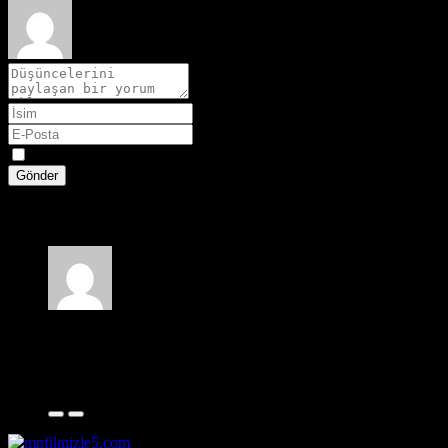
Spoiler
Gönder
1 yorum
film gezegeni
2 yıl önce
çocuk yıllarım aklıma geldi. Gerçekten ”Oyuncak hikayesi” çok 