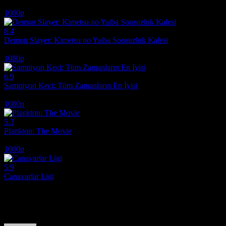
2019
1080p
8.4
Demon Slayer: Kimetsu no Yaiba Sonsuzluk Kalesi
2025
1080p
6.9
Şampiyon Keçi: Tüm Zamanların En İyisi
2026
1080p
5.3
Plankton: The Movie
2025
1080p
5.9
Canavarlar Ligi
2021
Film hakkındaki düşüncelerinizi paylaşın