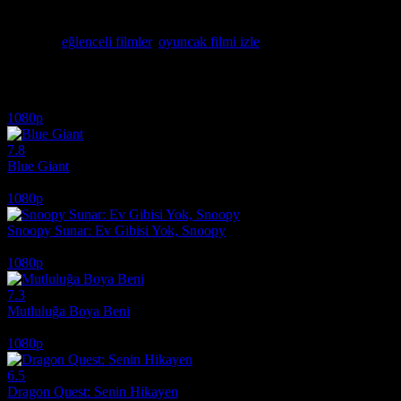
Woody bir oyuncak koleksiyoncusu tarafından çalınınca Buzz ve arka
Bullseye ile birlikte bir kurtarma görevine çıkar.
Etiketler:
eğlenceli filmler
,
oyuncak filmi izle
İlginizi çekebilecek diğer filmler
1080p
7.8
Blue Giant
2023
1080p
Snoopy Sunar: Ev Gibisi Yok, Snoopy
2026
1080p
7.3
Mutluluğa Boya Beni
2011
1080p
6.5
Dragon Quest: Senin Hikayen