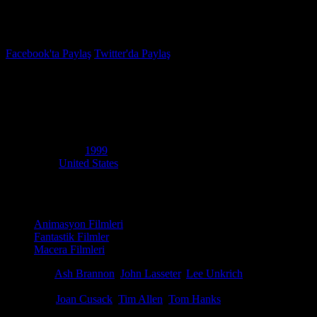
İzleme Listesi
Favoriler
Facebook'ta Paylaş
Twitter'da Paylaş
7.9
IMDB Puanı
Oyuncak Hikâyesi 2
(
Toy Story 2
)
Yapım Yılı
1999
Ülke
United States
Film Süresi
92 dakika
Kategori
Animasyon Filmleri
Fantastik Filmler
Macera Filmleri
Yönetmen
Ash Brannon
,
John Lasseter
,
Lee Unkrich
Senaryo
Andrew Stanton, Rita Hsiao, Doug Chamberlin
Oyuncular
Joan Cusack
,
Tim Allen
,
Tom Hanks
Ödüller
21 ödül & 27 adaylık. total