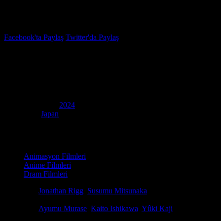
İzleme Listesi
Favoriler
Facebook'ta Paylaş
Twitter'da Paylaş
7.7
IMDB Puanı
Haikyu!! The Dumpster Battle
(
Haikyu!! The Dumpster Battle
)
Yapım Yılı
2024
Ülke
Japan
Film Süresi
85 dakika
Kategori
Animasyon Filmleri
Anime Filmleri
Dram Filmleri
Yönetmen
Jonathan Rigg
,
Susumu Mitsunaka
Senaryo
Haruichi Furudate, Susumu Mitsunaka
Oyuncular
Ayumu Murase
,
Kaito Ishikawa
,
Yûki Kaji
Güçlü rakiplere rağmen Karasuno Lisesi voleybol takımı, Miyagi bölg