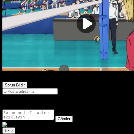
3,457
Görüntülenme
Sorun Bildir
E-postanız sadece moderatörler tarafından görünür.
Gönder
Ekle