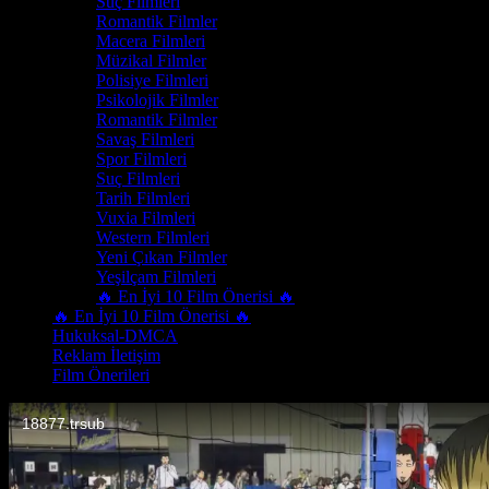
Suç Filmleri
Romantik Filmler
Macera Filmleri
Müzikal Filmler
Polisiye Filmleri
Psikolojik Filmler
Romantik Filmler
Savaş Filmleri
Spor Filmleri
Suç Filmleri
Tarih Filmleri
Vuxia Filmleri
Western Filmleri
Yeni Çıkan Filmler
Yeşilçam Filmleri
🔥 En İyi 10 Film Önerisi 🔥
🔥 En İyi 10 Film Önerisi 🔥
Hukuksal-DMCA
Reklam İletişim
Film Önerileri