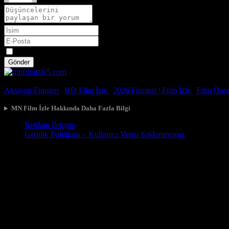
Spoiler
Gönder
© 2026, Tüm Hakları Saklıdır.
Aksiyon Filmleri
|
HD Film İzle
|
2026 Filmleri |
Film İzle
|
Film Öneri
MN Film İzle Hakkında Daha Fazla Bilgi
Reklam İletişim
Gizlilik Politikası – Kullanıcı Verisi Saklamıyoruz