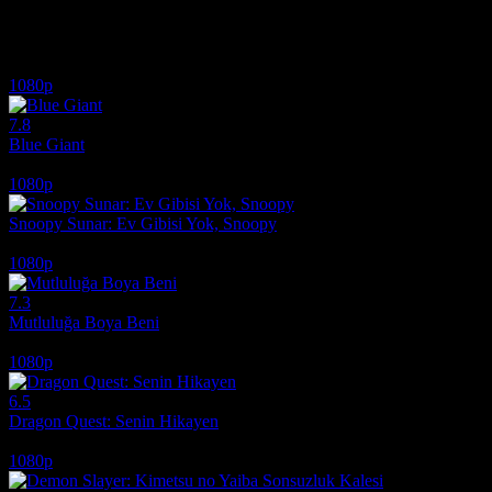
İlginizi çekebilecek diğer filmler
1080p
7.8
Blue Giant
2023
1080p
Snoopy Sunar: Ev Gibisi Yok, Snoopy
2026
1080p
7.3
Mutluluğa Boya Beni
2011
1080p
6.5
Dragon Quest: Senin Hikayen
2019
1080p