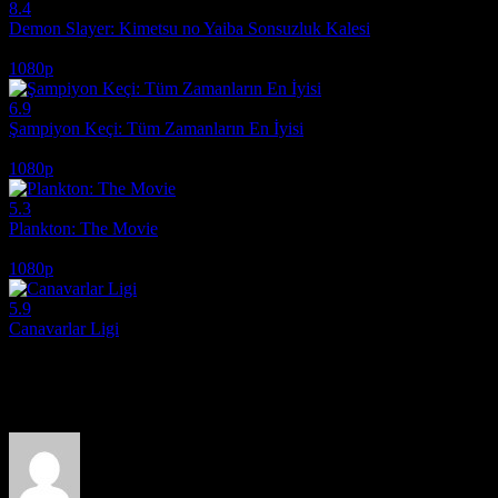
8.4
Demon Slayer: Kimetsu no Yaiba Sonsuzluk Kalesi
2025
1080p
6.9
Şampiyon Keçi: Tüm Zamanların En İyisi
2026
1080p
5.3
Plankton: The Movie
2025
1080p
5.9
Canavarlar Ligi
2021
Film hakkındaki düşüncelerinizi paylaşın