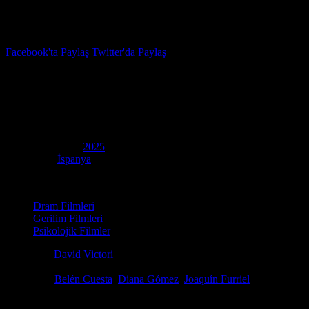
İzleme Listesi
Favoriler
Facebook'ta Paylaş
Twitter'da Paylaş
5.9
IMDB Puanı
Alevlerin Ortasında
(
Firebreaker
)
Yapım Yılı
2025
Ülke
İspanya
Kategori
Dram Filmleri
Gerilim Filmleri
Psikolojik Filmler
Yönetmen
David Victori
Senaryo
Javier Echániz, Asier Guerricaechebarría, Jon Iriarte
Oyuncular
Belén Cuesta
,
Diana Gómez
,
Joaquín Furriel
Nefes kesen bir suç ve gerilim hikayesi arıyorsanız Alevlerin Ortasında 
kesişen yabancıların, hayatta kalmak için verdikleri amansız ve karan