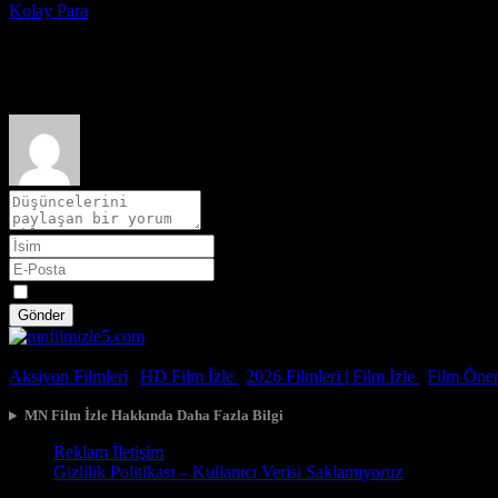
Kolay Para
2010
Film hakkındaki düşüncelerinizi paylaşın
Spoiler
Gönder
© 2026, Tüm Hakları Saklıdır.
Aksiyon Filmleri
|
HD Film İzle
|
2026 Filmleri |
Film İzle
|
Film Öneri
MN Film İzle Hakkında Daha Fazla Bilgi
Reklam İletişim
Gizlilik Politikası – Kullanıcı Verisi Saklamıyoruz