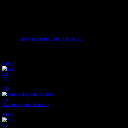
ardından patlak veren kaosun, karakterleri nasıl "alevlerin ortasında" b
kemirtecek ve ters köşe yapacak film önerileri arıyorsanız, bu Güney 
Donmadan ve en yüksek çözünürlükte HD film izle imkanı sunan platfor
anları iliklerinize kadar hissedeceksiniz. En iyi film önerileri katego
Film izle aramalarınızda en güncel ve en popüler sonuçları bulabileceğ
sizlere en kaliteli film önerileri sunmaya devam ediyoruz. Hemen şimd
Etiketler:
alevlerin ortasında izle
,
hd film izle
İlginizi çekebilecek diğer filmler
1080p
6.6
Exil
2020
HD
7.6
Maudie: Hayatın Renkleri
2016
1080p
6.6