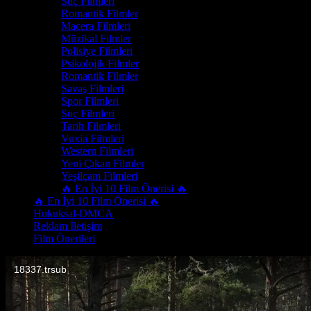
Suç Filmleri
Romantik Filmler
Macera Filmleri
Müzikal Filmler
Polisiye Filmleri
Psikolojik Filmler
Romantik Filmler
Savaş Filmleri
Spor Filmleri
Suç Filmleri
Tarih Filmleri
Vuxia Filmleri
Western Filmleri
Yeni Çıkan Filmler
Yeşilçam Filmleri
🔥 En İyi 10 Film Önerisi 🔥
🔥 En İyi 10 Film Önerisi 🔥
Hukuksal-DMCA
Reklam İletişim
Film Önerileri