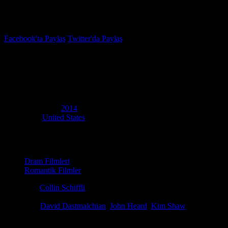
İzleme Listesi
Favoriler
Facebook'ta Paylaş
Twitter'da Paylaş
6.3
IMDB Puanı
Animals
(
Animals
)
Yapım Yılı
2014
Ülke
United States
Film Süresi
90 dakika
Kategori
Dram Filmleri
Romantik Filmler
Yönetmen
Collin Schiffli
Senaryo
David Dastmalchian
Oyuncular
David Dastmalchian
,
John Heard
,
Kim Shaw
Ödüller
12 ödül & 4 Adaylık.
Modern şehir hayatının görünmez kurbanlarını ve sadakatin sınırlarını 