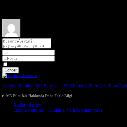
Film hakkındaki düşüncelerinizi paylaşın
Spoiler
Gönder
© 2026, Tüm Hakları Saklıdır.
Aksiyon Filmleri
|
HD Film İzle
|
2026 Filmleri |
Film İzle
|
Film Öneri
MN Film İzle Hakkında Daha Fazla Bilgi
Reklam İletişim
Gizlilik Politikası – Kullanıcı Verisi Saklamıyoruz