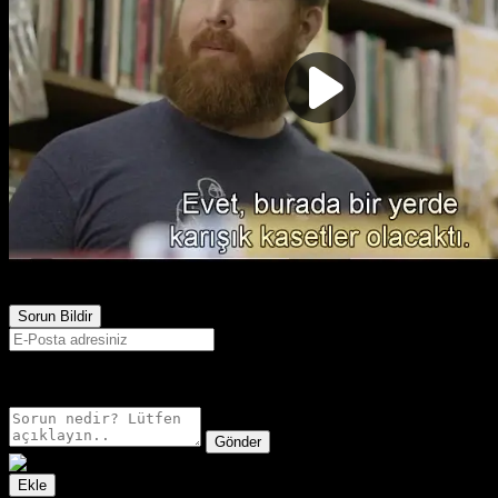
792
Görüntülenme
Sorun Bildir
E-postanız sadece moderatörler tarafından görünür.
Gönder
Ekle