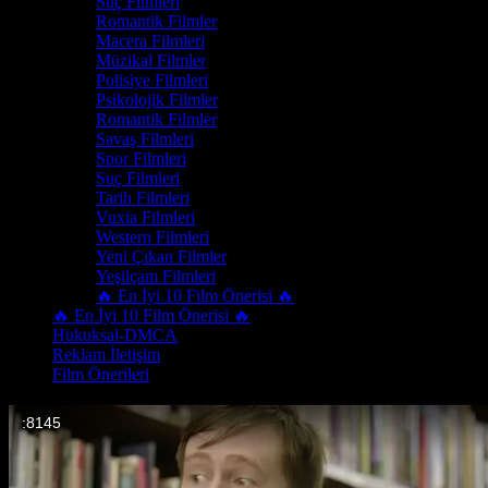
Suç Filmleri
Romantik Filmler
Macera Filmleri
Müzikal Filmler
Polisiye Filmleri
Psikolojik Filmler
Romantik Filmler
Savaş Filmleri
Spor Filmleri
Suç Filmleri
Tarih Filmleri
Vuxia Filmleri
Western Filmleri
Yeni Çıkan Filmler
Yeşilçam Filmleri
🔥 En İyi 10 Film Önerisi 🔥
🔥 En İyi 10 Film Önerisi 🔥
Hukuksal-DMCA
Reklam İletişim
Film Önerileri