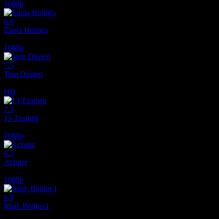
1080p
6.6
Enola Holmes
2020
1080p
7.5
Tren Düşleri
2025
HD
7.3
13 Tzameti
2005
1080p
6.5
Arzular
2026
1080p
6.9
İtiraf: Bölüm 1
2013