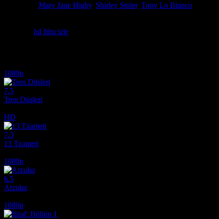
Oyuncular
Mary Jane Higby
,
Shirley Stoler
,
Tony Lo Bianco
Şişman ve kinci bir hemşire, peruk takan erkek arkadaşının başka kadınl
Seksi filmler.
Etiketler:
hd film izle
İlginizi çekebilecek diğer filmler
1080p
7.5
Tren Düşleri
2025
HD
7.3
13 Tzameti
2005
1080p
6.5
Arzular
2026
1080p