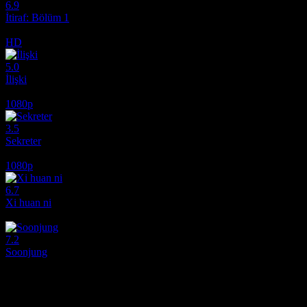
6.9
İtiraf: Bölüm 1
2013
HD
5.0
İlişki
1988
1080p
3.5
Sekreter
1985
1080p
6.7
Xi huan ni
2017
7.2
Soonjung
2016
Film hakkındaki düşüncelerinizi paylaşın