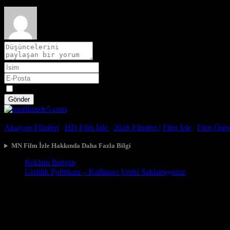
Spoiler
Gönder
© 2026, Tüm Hakları Saklıdır.
Aksiyon Filmleri
|
HD Film İzle
|
2026 Filmleri |
Film İzle
|
Film Öneri
MN Film İzle Hakkında Daha Fazla Bilgi
Reklam İletişim
Gizlilik Politikası – Kullanıcı Verisi Saklamıyoruz