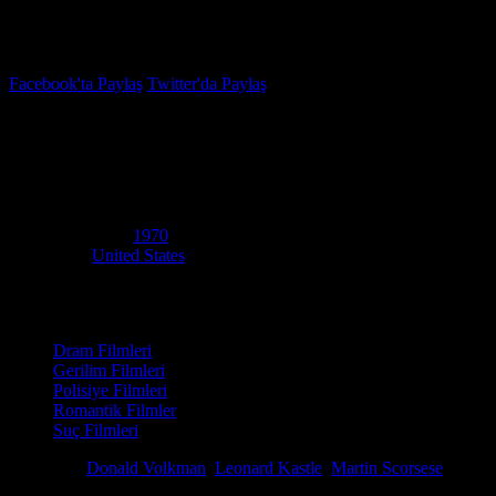
İzleme Listesi
Favoriler
Facebook'ta Paylaş
Twitter'da Paylaş
7.0
IMDB Puanı
Balayı Katilleri
(
The Honeymoon Killers
)
Yapım Yılı
1970
Ülke
United States
Film Süresi
107 dakika
Kategori
Dram Filmleri
Gerilim Filmleri
Polisiye Filmleri
Romantik Filmler
Suç Filmleri
Yönetmen
Donald Volkman
,
Leonard Kastle
,
Martin Scorsese
Senaryo
Leonard Kastle