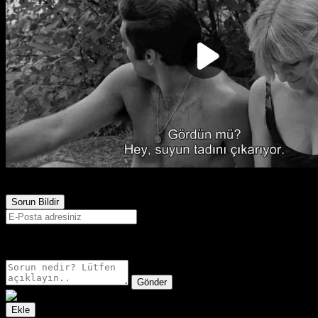
1,571
Görüntülenme
Sorun Bildir
E-postanız sadece moderatörler tarafından görünür.
Gönder
Ekle