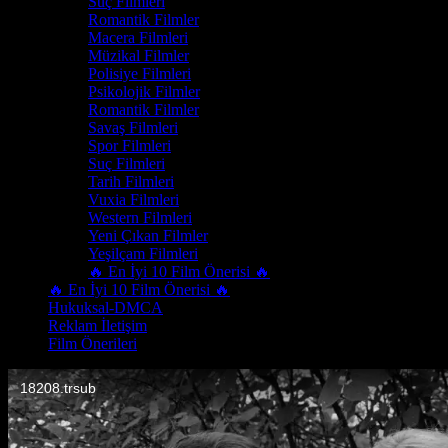
Suç Filmleri
Romantik Filmler
Macera Filmleri
Müzikal Filmler
Polisiye Filmleri
Psikolojik Filmler
Romantik Filmler
Savaş Filmleri
Spor Filmleri
Suç Filmleri
Tarih Filmleri
Vuxia Filmleri
Western Filmleri
Yeni Çıkan Filmler
Yeşilçam Filmleri
🔥 En İyi 10 Film Önerisi 🔥
🔥 En İyi 10 Film Önerisi 🔥
Hukuksal-DMCA
Reklam İletişim
Film Önerileri