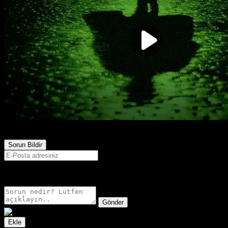
1,088
Görüntülenme
Sorun Bildir
E-postanız sadece moderatörler tarafından görünür.
Gönder
Ekle