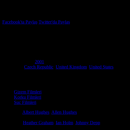
İzleme Listesi
Favoriler
Facebook'ta Paylaş
Twitter'da Paylaş
6.7
IMDB Puanı
Cehennemden Gelen
(
From Hell
)
Yapım Yılı
2001
Ülke
Czech Republic
,
United Kingdom
,
United States
Film Süresi
122 dakika
Kategori
Gizem Filmleri
Korku Filmleri
Suç Filmleri
Yönetmen
Albert Hughes
,
Allen Hughes
Senaryo
Alan Moore, Eddie Campbell, Terry Hayes
Oyuncular
Heather Graham
,
Ian Holm
,
Johnny Depp
1888 Londra'sında, Scotland Yard'dan bir müfettiş Jack the Ripper'ı a