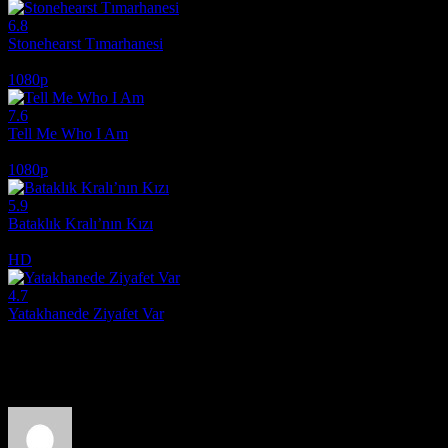
6.8
Stonehearst Tımarhanesi
2014
1080p
7.6
Tell Me Who I Am
2019
1080p
5.9
Bataklık Kralı’nın Kızı
2023
HD
4.7
Yatakhanede Ziyafet Var
2003
Film hakkındaki düşüncelerinizi paylaşın