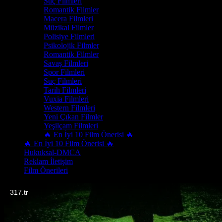
Suç Filmleri
Romantik Filmler
Macera Filmleri
Müzikal Filmler
Polisiye Filmleri
Psikolojik Filmler
Romantik Filmler
Savaş Filmleri
Spor Filmleri
Suç Filmleri
Tarih Filmleri
Vuxia Filmleri
Western Filmleri
Yeni Çıkan Filmler
Yeşilçam Filmleri
🔥 En İyi 10 Film Önerisi 🔥
🔥 En İyi 10 Film Önerisi 🔥
Hukuksal-DMCA
Reklam İletişim
Film Önerileri