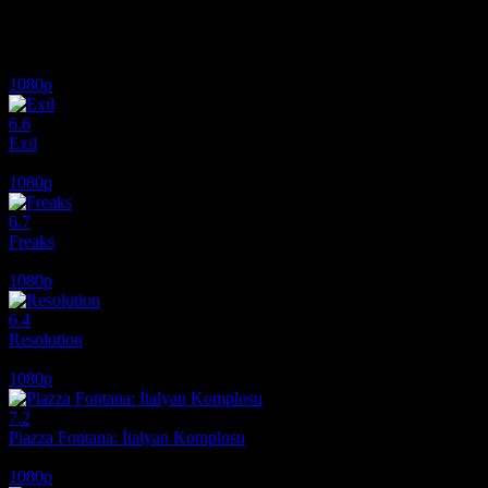
İlginizi çekebilecek diğer filmler
1080p
6.6
Exil
2020
1080p
6.7
Freaks
2018
1080p
6.4
Resolution
2012
1080p
7.2
Piazza Fontana: İtalyan Komplosu
2012
1080p