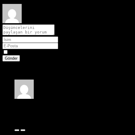
Spoiler
Gönder
1 yorum
Leyla
4 ay önce
Kaybolduğu sahne çok dramatik