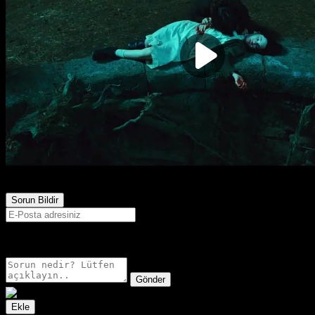
1,154
Görüntülenme
Sorun Bildir
E-postanız sadece moderatörler tarafından görünür.
Gönder
Ekle