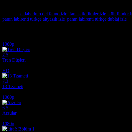
1944'ün Falangist İspanya'sında, sadist bir subayın kitap tutkunu genç 
dünya ile fantastik bir masalın iç içe geçtiği bu kült başyapıtı kaçırm
Etiketler:
el laberinto del fauno izle
,
fantastik filmler izle
,
kült filmler i
panın labirenti türkçe altyazılı izle
,
panın labirenti türkçe dublaj izle
İlginizi çekebilecek diğer filmler
1080p
7.5
Tren Düşleri
2025
HD
7.3
13 Tzameti
2005
1080p
6.5
Arzular
2026
1080p