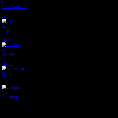
6.9
İtiraf: Bölüm 1
2013
HD
5.0
İlişki
1988
1080p
3.5
Sekreter
1985
1080p
6.7
Xi huan ni
2017
7.2
Soonjung
2016
Film hakkındaki düşüncelerinizi paylaşın