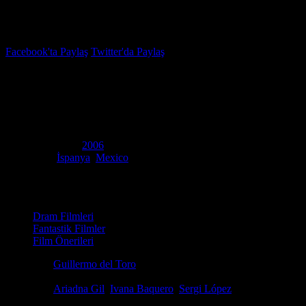
İzleme Listesi
Favoriler
Facebook'ta Paylaş
Twitter'da Paylaş
8.2
IMDB Puanı
Pan’ın Labirenti
(
Pan's Labyrinth
)
Yapım Yılı
2006
Ülke
İspanya
,
Mexico
Film Süresi
118 dakika
Kategori
Dram Filmleri
Fantastik Filmler
Film Önerileri
Yönetmen
Guillermo del Toro
Senaryo
Guillermo del Toro
Oyuncular
Ariadna Gil
,
Ivana Baquero
,
Sergi López
Ödüller
3 Oscar Kazandı. 109 ödül & 115 adaylık. total