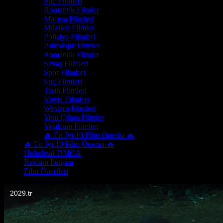
Suç Filmleri
Romantik Filmler
Macera Filmleri
Müzikal Filmler
Polisiye Filmleri
Psikolojik Filmler
Romantik Filmler
Savaş Filmleri
Spor Filmleri
Suç Filmleri
Tarih Filmleri
Vuxia Filmleri
Western Filmleri
Yeni Çıkan Filmler
Yeşilçam Filmleri
🔥 En İyi 10 Film Önerisi 🔥
🔥 En İyi 10 Film Önerisi 🔥
Hukuksal-DMCA
Reklam İletişim
Film Önerileri