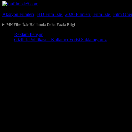
© 2026, Tüm Hakları Saklıdır.
Aksiyon Filmleri
|
HD Film İzle
|
2026 Filmleri |
Film İzle
|
Film Öneri
MN Film İzle Hakkında Daha Fazla Bilgi
Reklam İletişim
Gizlilik Politikası – Kullanıcı Verisi Saklamıyoruz